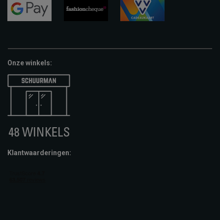
pay
google-
fashion-
vvv-
pay
cheque
giftcard
Onze winkels:
Klantwaarderingen: