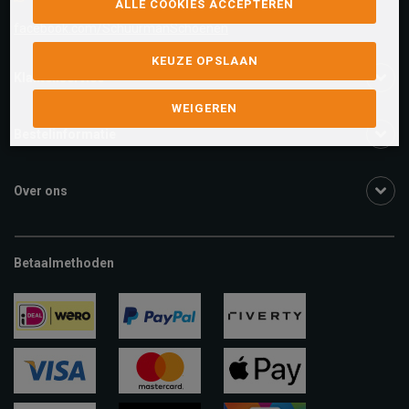
ALLE COOKIES ACCEPTEREN
facebook.com/SchuurmanSchoenen
KEUZE OPSLAAN
Klantenservice
WEIGEREN
Bestelinformatie
Over ons
Betaalmethoden
ideal
paypal
riverty
visa
mastercard
apple-