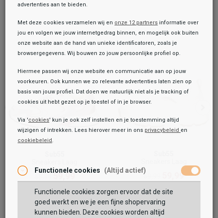
advertenties aan te bieden.
Met deze cookies verzamelen wij en
onze 12 partners
informatie over
jou en volgen we jouw internetgedrag binnen, en mogelijk ook buiten
onze website aan de hand van unieke identificatoren, zoals je
browsergegevens. Wij bouwen zo jouw persoonlijke profiel op.
Hiermee passen wij onze website en communicatie aan op jouw
voorkeuren. Ook kunnen we zo relevante advertenties laten zien op
basis van jouw profiel. Dat doen we natuurlijk niet als je tracking of
cookies uit hebt gezet op je toestel of in je browser.
Via '
cookies
' kun je ook zelf instellen en je toestemming altijd
wijzigen of intrekken. Lees hierover meer in ons
privacybeleid
en
cookiebeleid
.
Toegevoegd aan je winkeltas!
Onze winkelvoorraad
Sub55
Sub55
Sneakers Laag
Sneakers Laag
Sub55
Functionele cookies
(Altijd actief)
Sneakers Laag
59,99
59,99
69,99
69,99
49,99
69,99
Functionele cookies zorgen ervoor dat de site
Maat:
goed werkt en we je een fijne shopervaring
kunnen bieden. Deze cookies worden altijd