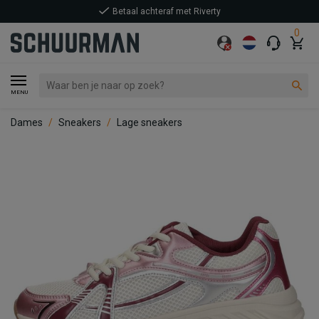
Betaal achteraf met Riverty
0
MENU
Dames
Sneakers
Lage sneakers