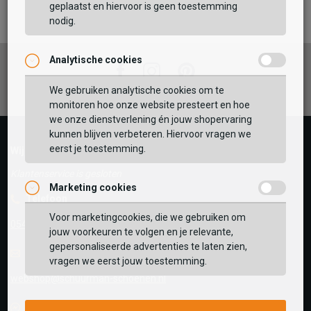
TOEVOEGEN AAN WINKELTAS
geplaatst en hiervoor is geen toestemming
nodig.
Analytische cookies
Vaak samen gekocht met
Facebook
Instagram
Pinterest
GEBRUIK MIJN LOCATIE
We gebruiken analytische cookies om te
monitoren hoe onze website presteert en hoe
BEKIJK WINKELTAS
Zoek op postcode of gebruik jouw locatie om de
we onze dienstverlening én jouw shopervaring
voorraad in een van onze winkels te bekijken.
kunnen blijven verbeteren. Hiervoor vragen we
eerst je toestemming.
VERDER WINKELEN
Wij helpen je graag!
Klantenservice is gesloten
Marketing cookies
Telefoon
Voor marketingcookies, die we gebruiken om
0545-280081
jouw voorkeuren te volgen en je relevante,
gepersonaliseerde advertenties te laten zien,
E-mail
Antwoord binnen 24 uur
vragen we eerst jouw toestemming.
webshop@schuurman-schoenen.nl
Facebook chat