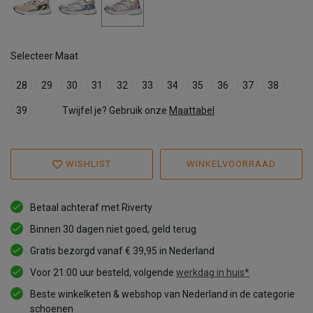
Selecteer Maat
28
29
30
31
32
33
34
35
36
37
38
39
Twijfel je? Gebruik onze
Maattabel
WISHLIST
WINKELVOORRAAD
Betaal achteraf met Riverty
Binnen 30 dagen niet goed, geld terug
Gratis bezorgd vanaf € 39,95 in Nederland
Voor 21:00 uur besteld, volgende
werkdag in huis*
Beste winkelketen & webshop van Nederland in de categorie
schoenen