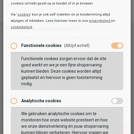
cookies uit hebt gezet op je toestel of in je browser.
Via '
cookies
' kun je ook zelf instellen en je toestemming altijd
wijzigen of intrekken. Lees hierover meer in ons
privacybeleid
en
cookiebeleid
.
Meld je aan voor de nieuwsbrief!
Toegevoegd aan je winkeltas!
Onze winkelvoorraad
Ontvang informatie over de nieuwe collectie en de beste
Sub55
aanbiedingen!
Functionele cookies
(Altijd actief)
Sneakers Laag
49,99
59,99
Functionele cookies zorgen ervoor dat de site
Voornaam
Maat:
goed werkt en we je een fijne shopervaring
kunnen bieden. Deze cookies worden altijd
TOEVOEGEN AAN WINKELTAS
geplaatst en hiervoor is geen toestemming
Tussenvoegsel
nodig.
Achternaam
Analytische cookies
Vaak samen gekocht met
Je e-mailadres
GEBRUIK MIJN LOCATIE
We gebruiken analytische cookies om te
monitoren hoe onze website presteert en hoe
BEKIJK WINKELTAS
Zoek op postcode of gebruik jouw locatie om de
we onze dienstverlening én jouw shopervaring
AANMELDEN
voorraad in een van onze winkels te bekijken.
kunnen blijven verbeteren. Hiervoor vragen we