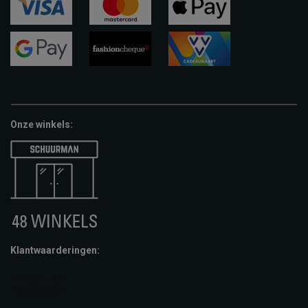
visa
mastercard
apple-
pay
google-
fashion-
vvv-
pay
cheque
giftcard
Onze winkels:
Klantwaarderingen: