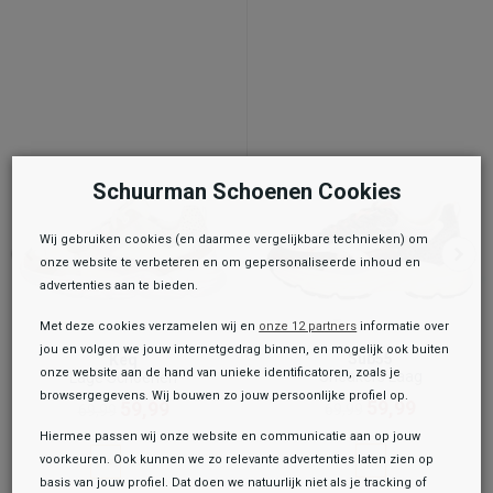
Schuurman Schoenen Cookies
Wij gebruiken cookies (en daarmee vergelijkbare technieken) om
onze website te verbeteren en om gepersonaliseerde inhoud en
advertenties aan te bieden.
Met deze cookies verzamelen wij en
onze 12 partners
informatie over
jou en volgen we jouw internetgedrag binnen, en mogelijk ook buiten
Sub55
Keq
onze website aan de hand van unieke identificatoren, zoals je
Sneakers Laag
Lage Schoenen
browsergegevens. Wij bouwen zo jouw persoonlijke profiel op.
59,99
59,99
69,99
69,99
Hiermee passen wij onze website en communicatie aan op jouw
voorkeuren. Ook kunnen we zo relevante advertenties laten zien op
basis van jouw profiel. Dat doen we natuurlijk niet als je tracking of