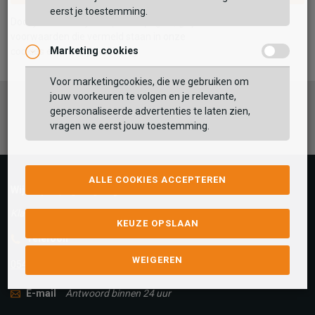
eerst je toestemming.
VERDER WINKELEN
Door je in te schrijven op deze pagina, ga je akkoord met de
voorwaarden die vermeld staan in onze
Marketing cookies
cookies en privacy verklaring
Voor marketingcookies, die we gebruiken om
jouw voorkeuren te volgen en je relevante,
Facebook
Instagram
Pinterest
gepersonaliseerde advertenties te laten zien,
vragen we eerst jouw toestemming.
ALLE COOKIES ACCEPTEREN
Wij helpen je graag!
Klantenservice is gesloten
KEUZE OPSLAAN
Telefoon
WEIGEREN
0545-280081
E-mail
Antwoord binnen 24 uur