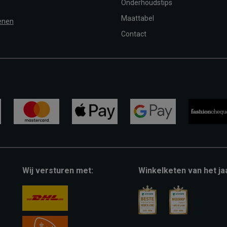
Onderhoudstips
Maattabel
enen
Contact
mastercard
apple-
google-
fashion-
pay
pay
cheque
Wij versturen met:
Winkelketen van het ja