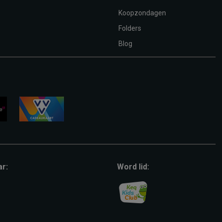
Koopzondagen
Folders
Blog
vvv-
giftcard
ar:
Word lid: