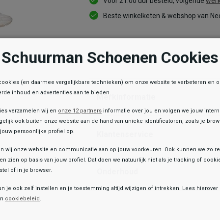
Voor 21:00 uur besteld, volgende
werk
Beste winkelketen & webshop van Ned
Schuurman Schoenen Cookies
Informatie
cookies (en daarmee vergelijkbare technieken) om onze website te verbeteren en 
rde inhoud en advertenties aan te bieden.
Merkinformatie
ies verzamelen wij en
onze 12 partners
informatie over jou en volgen we jouw inter
elijk ook buiten onze website aan de hand van unieke identificatoren, zoals je br
jouw persoonlijke profiel op.
Klantenservice
 wij onze website en communicatie aan op jouw voorkeuren. Ook kunnen we zo re
ten zien op basis van jouw profiel. Dat doen we natuurlijk niet als je tracking of cooki
Onderhoud
tel of in je browser.
e winkelvoorraad
un je ook zelf instellen en je toestemming altijd wijzigen of intrekken. Lees hierove
Toegevoegd aan je winkeltas!
Sub55
en
cookiebeleid
.
Sneakers Laag