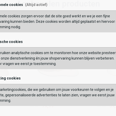
54,99
69,99
Aanbevolen producten
onele cookies
(Altijd actief)
Maat:
nele cookies zorgen ervoor dat de site goed werkt en we je een fijne
BEKIJK
Wishlist
Wishlist
Wish
Wi
OEVOEGEN AAN WINKELTAS
aring kunnen bieden. Deze cookies worden altijd geplaatst en hiervoor 
mming nodig.
VERDER
ische cookies
GEBRUIK MIJN LOC
Vaak samen gekocht met
ruiken analytische cookies om te monitoren hoe onze website presteer
 op postcode of gebruik jouw locatie om de voorraad in een van onze
onze dienstverlening én jouw shopervaring kunnen blijven verbeteren.
els te bekijken.
or vragen we eerst je toestemming.
ing cookies
Sub55
Sub55
rketingcookies, die we gebruiken om jouw voorkeuren te volgen en je
Sneakers Laag
Sneakers
Sub55
Sub55
te, gepersonaliseerde advertenties te laten zien, vragen we eerst jouw
79,99
5
Sneakers Laag
109,99
Sneakers L
69,99
mming.
79,99
59
109,99
69,99
Kleur
Kleur