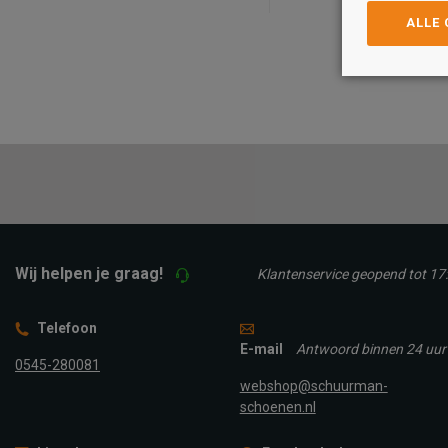
ALLE
Maat
Maat
36
37
38
39
36
37
38
40
42
TOEVOEGEN A
TOEVOEGEN AAN
WINKELTAS
WINKELTAS
Wij helpen je graag!
Klantenservice geopend tot 17
Telefoon
E-mail
Antwoord binnen 24 uur
0545-280081
webshop@schuurman-
schoenen.nl