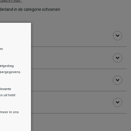
dag in huis*
erland in de categorie schoenen
om
netgedrag
owsergegevens.
levante
es uit hebt
r meer in ons