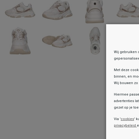
Wij gebruiken 
gepersonalisee
Met deze cook
binnen, en mog
Wij bouwen zo 
Hiermee passen
advertenties la
gezet op je toes
Onz
Via '
cookies
' k
privacybeleid