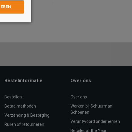
GEREN
Maat
39
44
36
37
38
39
40
41
4
OEVOEGEN AAN
TOEVOEGEN AAN
WINKELTAS
WINKELTAS
Bestelinformatie
Over ons
Bestellen
Over ons
Betaalmethoden
Werken bij Schuurman
Schoenen
Verzending & Bezorging
Verantwoord ondernemen
Ruilen of retourneren
Retailer of the Year