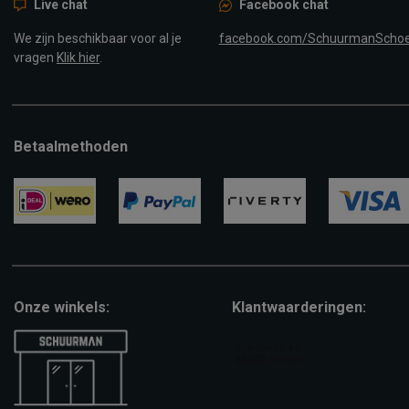
Live chat
Facebook chat
We zijn beschikbaar voor al je
facebook.com/SchuurmanScho
vragen
Klik hier
.
Betaalmethoden
ideal
paypal
riverty
visa
Onze winkels:
Klantwaarderingen: