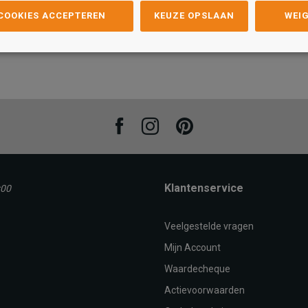
 COOKIES ACCEPTEREN
KEUZE OPSLAAN
WEI
Maat
40
41
42
43
36
44
37
38
39
40
41
42
43
44
Maat
37
38
AN
TOEVOEGEN AAN
WINKELTAS
T
Facebook
Instagram
Pinterest
Klantenservice
:00
Veelgestelde vragen
Mijn Account
Waardecheque
Actievoorwaarden