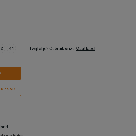
43
44
Twijfel je? Gebruik onze
Maattabel
S
ORRAAD
rland