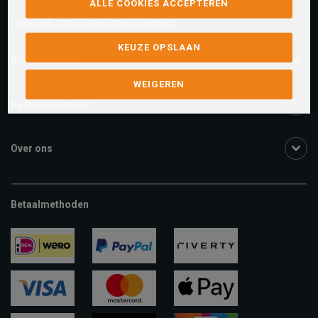
ALLE COOKIES ACCEPTEREN
facebook.com/SchuurmanSchoenen
KEUZE OPSLAAN
Klantenservice
WEIGEREN
Bestelinformatie
Over ons
Betaalmethoden
ideal
paypal
riverty
visa
mastercard
apple-