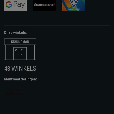
pay
google-
fashion-
vvv-
pay
cheque
giftcard
Onze winkels:
Klantwaarderingen: