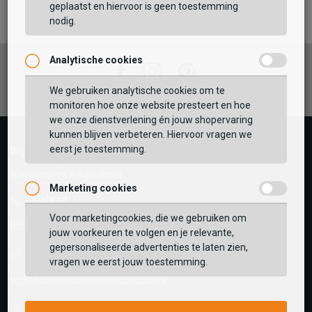
TOEVOEGEN AAN WINKELTAS
geplaatst en hiervoor is geen toestemming
nodig.
Analytische cookies
Vaak samen gekocht met
Facebook
Instagram
Pinterest
GEBRUIK MIJN LOCATIE
We gebruiken analytische cookies om te
monitoren hoe onze website presteert en hoe
BEKIJK WINKELTAS
Zoek op postcode of gebruik jouw locatie om de
we onze dienstverlening én jouw shopervaring
voorraad in een van onze winkels te bekijken.
kunnen blijven verbeteren. Hiervoor vragen we
eerst je toestemming.
VERDER WINKELEN
Wij helpen je graag!
Klantenservice is gesloten
Marketing cookies
Telefoon
Voor marketingcookies, die we gebruiken om
0545-280081
jouw voorkeuren te volgen en je relevante,
gepersonaliseerde advertenties te laten zien,
E-mail
Antwoord binnen 24 uur
vragen we eerst jouw toestemming.
webshop@schuurman-schoenen.nl
Facebook chat