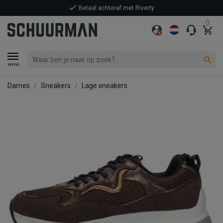
Betaal achteraf met Riverty
0
MENU
Dames
Sneakers
Lage sneakers