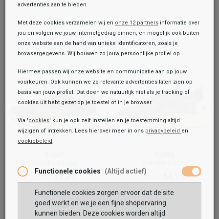
advertenties aan te bieden.
Met deze cookies verzamelen wij en
onze 12 partners
informatie over
jou en volgen we jouw internetgedrag binnen, en mogelijk ook buiten
onze website aan de hand van unieke identificatoren, zoals je
browsergegevens. Wij bouwen zo jouw persoonlijke profiel op.
Hiermee passen wij onze website en communicatie aan op jouw
voorkeuren. Ook kunnen we zo relevante advertenties laten zien op
basis van jouw profiel. Dat doen we natuurlijk niet als je tracking of
cookies uit hebt gezet op je toestel of in je browser.
Via '
cookies
' kun je ook zelf instellen en je toestemming altijd
wijzigen of intrekken. Lees hierover meer in ons
privacybeleid
en
cookiebeleid
.
Toegevoegd aan je winkeltas!
Onze winkelvoorraad
Sub55
Sub55
Sneakers Laag
Sneakers Laag
Sub55
Functionele cookies
(Altijd actief)
Sneakers Laag
54,99
49,99
69,99
69,99
49,99
69,99
Functionele cookies zorgen ervoor dat de site
Maat:
goed werkt en we je een fijne shopervaring
kunnen bieden. Deze cookies worden altijd