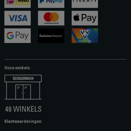
ideal
paypal
riverty
visa
mastercard
apple-
pay
google-
fashion-
vvv-
pay
cheque
giftcard
Onze winkels:
Klantwaarderingen: