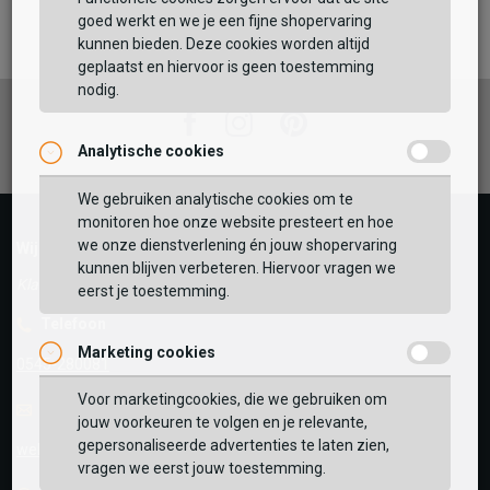
Maat:
goed werkt en we je een fijne shopervaring
kunnen bieden. Deze cookies worden altijd
TOEVOEGEN AAN WINKELTAS
geplaatst en hiervoor is geen toestemming
nodig.
Facebook
Instagram
Pinterest
Analytische cookies
Vaak samen gekocht met
GEBRUIK MIJN LOCATIE
We gebruiken analytische cookies om te
monitoren hoe onze website presteert en hoe
BEKIJK WINKELTAS
Zoek op postcode of gebruik jouw locatie om de
we onze dienstverlening én jouw shopervaring
Wij helpen je graag!
voorraad in een van onze winkels te bekijken.
kunnen blijven verbeteren. Hiervoor vragen we
Klantenservice geopend tot 17:00
eerst je toestemming.
VERDER WINKELEN
Telefoon
Marketing cookies
0545-280081
Voor marketingcookies, die we gebruiken om
E-mail
Antwoord binnen 24 uur
jouw voorkeuren te volgen en je relevante,
gepersonaliseerde advertenties te laten zien,
webshop@schuurman-schoenen.nl
vragen we eerst jouw toestemming.