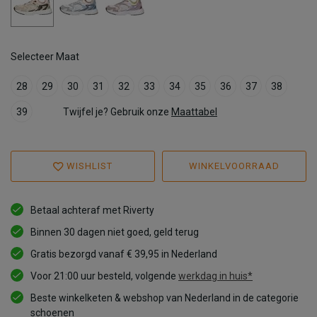
Selecteer Maat
28
29
30
31
32
33
34
35
36
37
38
39
Twijfel je? Gebruik onze
Maattabel
WISHLIST
WINKELVOORRAAD
Betaal achteraf met Riverty
Binnen 30 dagen niet goed, geld terug
Gratis bezorgd vanaf € 39,95 in Nederland
Voor 21:00 uur besteld, volgende
werkdag in huis*
Beste winkelketen & webshop van Nederland in de categorie
schoenen