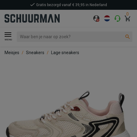
Gratis bezorgd vanaf € 39,95 in Nederland
0
MENU
Meisjes
Sneakers
Lage sneakers