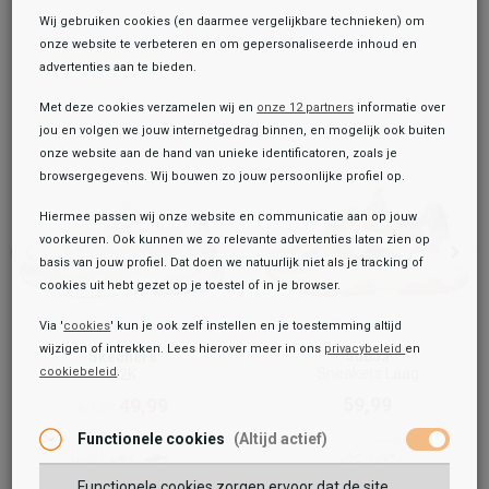
Wij gebruiken cookies (en daarmee vergelijkbare technieken) om
onze website te verbeteren en om gepersonaliseerde inhoud en
advertenties aan te bieden.
Met deze cookies verzamelen wij en
onze 12 partners
informatie over
jou en volgen we jouw internetgedrag binnen, en mogelijk ook buiten
onze website aan de hand van unieke identificatoren, zoals je
browsergegevens. Wij bouwen zo jouw persoonlijke profiel op.
Hiermee passen wij onze website en communicatie aan op jouw
voorkeuren. Ook kunnen we zo relevante advertenties laten zien op
basis van jouw profiel. Dat doen we natuurlijk niet als je tracking of
cookies uit hebt gezet op je toestel of in je browser.
Via '
cookies
' kun je ook zelf instellen en je toestemming altijd
wijzigen of intrekken. Lees hierover meer in ons
privacybeleid
en
Sub55
Skechers
Sneakers Laag
cookiebeleid
.
S2K
Toegevoegd aan je winkeltas!
Onze winkelvoorraad
59,99
49,99
59,99
Sub55
Functionele cookies
(Altijd actief)
Sneakers Laag
44,99
59,99
Functionele cookies zorgen ervoor dat de site