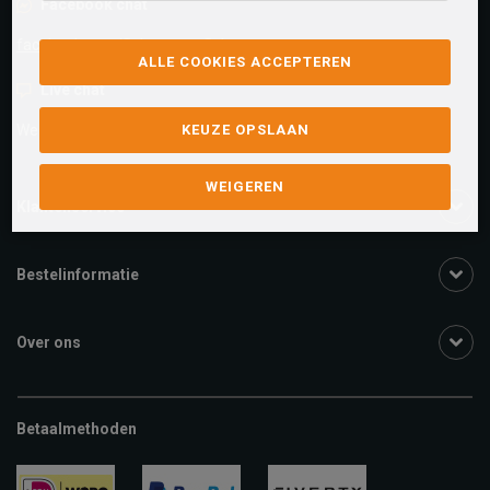
Facebook chat
facebook.com/SchuurmanSchoenen
ALLE COOKIES ACCEPTEREN
Live chat
We zijn beschikbaar voor al je vragen
Klik hier
.
KEUZE OPSLAAN
WEIGEREN
Klantenservice
Bestelinformatie
Over ons
Betaalmethoden