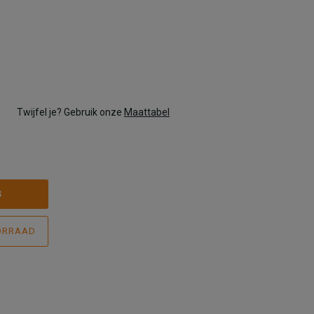
Twijfel je? Gebruik onze
Maattabel
S
ORRAAD