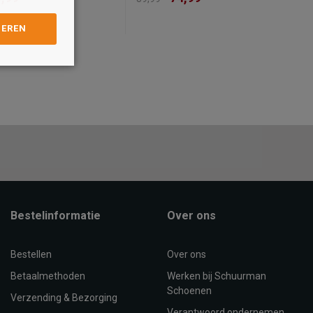
Kleur
GEREN
Maat
40
41
36
37
38
39
40
41
4
OEVOEGEN AAN
TOEVOEGEN AAN
WINKELTAS
WINKELTAS
Bestelinformatie
Over ons
Bestellen
Over ons
Betaalmethoden
Werken bij Schuurman
Schoenen
Verzending & Bezorging
Verantwoord ondernemen