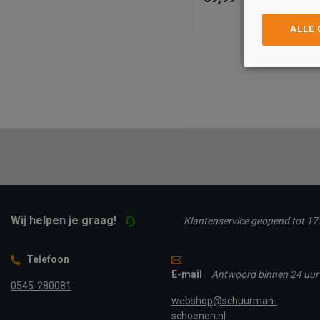
Kleur
ALLE
Maat
36
37
38
39
TOEVOEGEN A
WINKELTAS
Wij helpen je graag!
Klantenservice geopend tot 17
Telefoon
E-mail
Antwoord binnen 24 uur
0545-280081
webshop@schuurman-
schoenen.nl