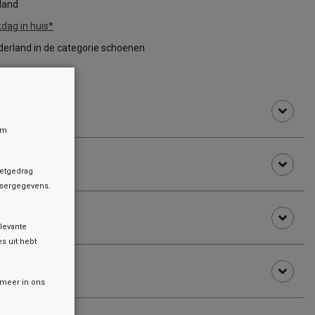
rland
dag in huis*
erland in de categorie schoenen
om
netgedrag
owsergegevens.
levante
es uit hebt
r meer in ons