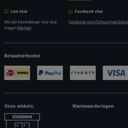
Live chat
Facebook chat
We zijn beschikbaar voor al je
facebook.com/SchuurmanScho
vragen
Klik hier
.
Betaalmethoden
ideal
paypal
riverty
visa
Onze winkels:
Klantwaarderingen: