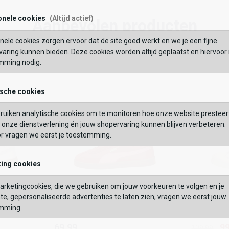
69,99
onele cookies
(Altijd actief)
Aanbevolen producten
Maat:
nele cookies zorgen ervoor dat de site goed werkt en we je een fijne
BEKIJK
OEVOEGEN AAN WINKELTAS
aring kunnen bieden. Deze cookies worden altijd geplaatst en hiervoor 
Wishlist
Wishlist
Wish
Wi
mming nodig.
VERDER
ische cookies
GEBRUIK MIJN LOC
Vaak samen gekocht met
ruiken analytische cookies om te monitoren hoe onze website presteer
 op postcode of gebruik jouw locatie om de voorraad in een van onze
onze dienstverlening én jouw shopervaring kunnen blijven verbeteren.
els te bekijken.
or vragen we eerst je toestemming.
ing cookies
rketingcookies, die we gebruiken om jouw voorkeuren te volgen en je
Puma
Guess
te, gepersonaliseerde advertenties te laten zien, vragen we eerst jouw
t
Puma Club II Era
Colyn
Puma
Guess
mming.
69,99
Puma Club II Era
Colyn
109,99
69,99
9
109,99