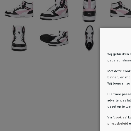
Wij gebruiken 
gepersonalisee
Met deze cook
binnen, en mog
Wij bouwen zo 
Hiermee passen
advertenties la
gezet op je toes
Onz
Via '
cookies
' k
privacybeleid