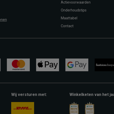
Actievoorwaarden
Onderhoudstips
Maattabel
enen
Contact
mastercard
apple-
google-
fashion-
pay
pay
cheque
Wij versturen met:
Winkelketen van het ja