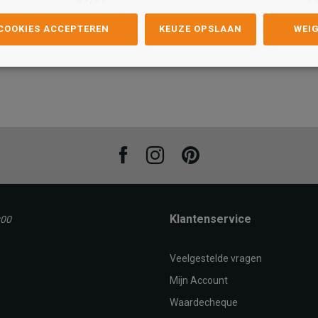
Kleur
Kleur
 COOKIES ACCEPTEREN
KEUZE OPSLAAN
WEI
Maat
Maat
40
42
36
37
38
39
40
41
42
37
39
AN
TOEVOEGEN AAN
T
WINKELTAS
Facebook
Instagram
Pinterest
Klantenservice
:00
Veelgestelde vragen
Mijn Account
Waardecheque