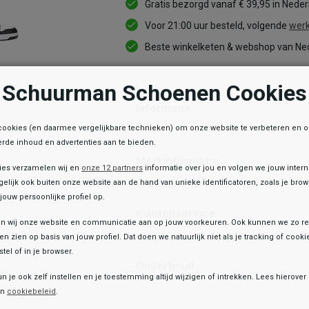
Gratis bezorgd vanaf € 39,95 in Nede
Voor 21:00 uur besteld, volgende
werk
Beste winkelketen & webshop van Ned
Schuurman Schoenen Cookies
Informatie
cookies (en daarmee vergelijkbare technieken) om onze website te verbeteren en 
rde inhoud en advertenties aan te bieden.
Merkinformatie
ies verzamelen wij en
onze 12 partners
informatie over jou en volgen we jouw inter
elijk ook buiten onze website aan de hand van unieke identificatoren, zoals je br
jouw persoonlijke profiel op.
Klantenservice
 wij onze website en communicatie aan op jouw voorkeuren. Ook kunnen we zo re
ten zien op basis van jouw profiel. Dat doen we natuurlijk niet als je tracking of cooki
tel of in je browser.
e winkelvoorraad
Onderhoud
un je ook zelf instellen en je toestemming altijd wijzigen of intrekken. Lees hierove
Toegevoegd aan je winkeltas!
Puma
en
cookiebeleid
.
Rebound V6