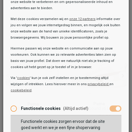
onze website te verbeteren en om gepersonaliseerde inhoud en
advertenties aan te bieden.
Met deze cookies verzamelen wij en
onze 12 partners
informatie over
jou en volgen we jouw internetgedrag binnen, en mogelijk ook buiten
onze website aan de hand van unieke identificatoren, zoals je
browsergegevens. Wij bouwen zo jouw persoonlijke profiel op.
Hiermee passen wij onze website en communicatie aan op jouw
voorkeuren. Ook kunnen we zo relevante advertenties laten zien op
basis van jouw profiel. Dat doen we natuurlijk niet als je tracking of
cookies uit hebt gezet op je toestel of in je browser.
Via '
cookies
' kun je ook zelf instellen en je toestemming altijd
wijzigen of intrekken. Lees hierover meer in ons
privacybeleid
en
cookiebeleid
.
Toegevoegd aan je winkeltas!
Onze winkelvoorraad
Puma
Puma
Puma
Rebound v6 Low
Functionele cookies
(Altijd actief)
Rebound V6 Low
Rebound v6
64,99
54,99
74,99
59,99
69,99
69,99
Functionele cookies zorgen ervoor dat de site
Maat:
goed werkt en we je een fijne shopervaring