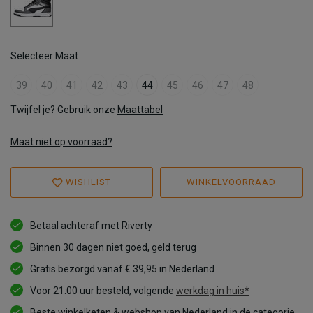
Selecteer Maat
39
40
41
42
43
44
45
46
47
48
Twijfel je? Gebruik onze
Maattabel
Maat niet op voorraad?
WISHLIST
WINKELVOORRAAD
Betaal achteraf met Riverty
Binnen 30 dagen niet goed, geld terug
Gratis bezorgd vanaf € 39,95 in Nederland
Voor 21:00 uur besteld, volgende
werkdag in huis*
Beste winkelketen & webshop van Nederland in de categorie