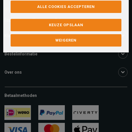
ALLE COOKIES ACCEPTEREN
Facebook chat
facebook.com/SchuurmanSchoenen
KEUZE OPSLAAN
Klantenservice
WEIGEREN
Bestelinformatie
Over ons
Betaalmethoden
ideal
paypal
riverty