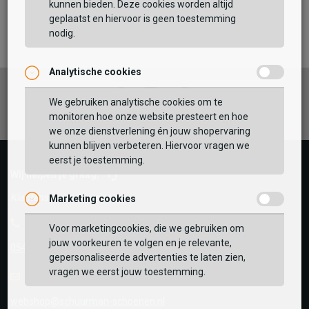
kunnen bieden. Deze cookies worden altijd
TOEVOEGEN AAN WINKELTAS
geplaatst en hiervoor is geen toestemming
nodig.
Analytische cookies
Vaak samen gekocht met
Facebook
Instagram
Pinterest
GEBRUIK MIJN LOCATIE
We gebruiken analytische cookies om te
monitoren hoe onze website presteert en hoe
BEKIJK WINKELTAS
Zoek op postcode of gebruik jouw locatie om de
we onze dienstverlening én jouw shopervaring
voorraad in een van onze winkels te bekijken.
kunnen blijven verbeteren. Hiervoor vragen we
eerst je toestemming.
VERDER WINKELEN
Wij helpen je graag!
Klantenservice is gesloten
Marketing cookies
Telefoon
Voor marketingcookies, die we gebruiken om
jouw voorkeuren te volgen en je relevante,
0545-280081
gepersonaliseerde advertenties te laten zien,
vragen we eerst jouw toestemming.
E-mail
Antwoord binnen 24 uur
webshop@schuurman-schoenen.nl