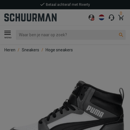
Betaal achteraf met Riverty
0
MENU
Heren
Sneakers
Hoge sneakers