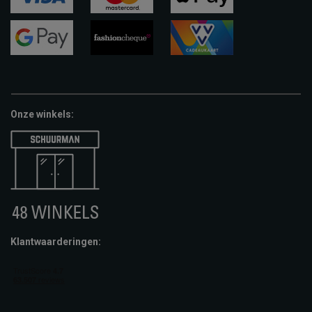
visa
mastercard
apple-
pay
google-
fashion-
vvv-
pay
cheque
giftcard
Onze winkels:
Klantwaarderingen: