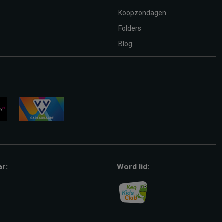
Koopzondagen
Folders
Blog
vvv-
giftcard
ar:
Word lid: