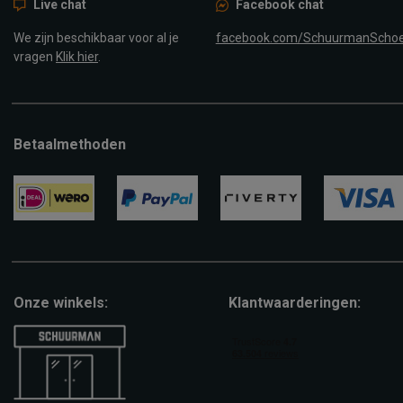
Live chat
Facebook chat
We zijn beschikbaar voor al je
facebook.com/SchuurmanScho
vragen
Klik hier
.
Betaalmethoden
ideal
paypal
riverty
visa
Onze winkels:
Klantwaarderingen: