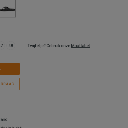
47
48
Twijfel je? Gebruik onze
Maattabel
S
ORRAAD
rland