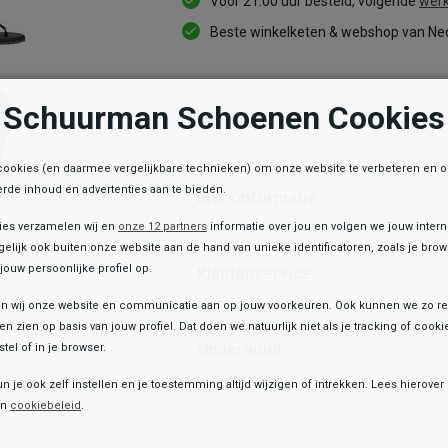
Voor 21:00 uur besteld, volgende
werk
Beste winkelketen & webshop van Ned
Schuurman Schoenen Cookies
Informatie
cookies (en daarmee vergelijkbare technieken) om onze website te verbeteren en 
rde inhoud en advertenties aan te bieden.
Merkinformatie
ies verzamelen wij en
onze 12 partners
informatie over jou en volgen we jouw inter
elijk ook buiten onze website aan de hand van unieke identificatoren, zoals je br
jouw persoonlijke profiel op.
Klantenservice
 wij onze website en communicatie aan op jouw voorkeuren. Ook kunnen we zo re
ten zien op basis van jouw profiel. Dat doen we natuurlijk niet als je tracking of cooki
Onderhoud
tel of in je browser.
e winkelvoorraad
un je ook zelf instellen en je toestemming altijd wijzigen of intrekken. Lees hierove
Toegevoegd aan je winkeltas!
Sub55
en
cookiebeleid
.
Teenslippers