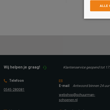
ALLE
Maat
Maat
40
41
42
43
40
41
42
43
44
45
46
TOEVOEGEN A
TOEVOEGEN AAN
WINKELTAS
WINKELTAS
Wij helpen je graag!
Klantenservice geopend tot 17
Telefoon
E-mail
Antwoord binnen 24 uur
0545-280081
webshop@schuurman-
schoenen.nl