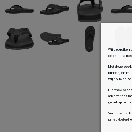
Wij gebruiken 
gepersonalisee
Met deze cook
binnen, en mog
Wij bouwen zo 
Hiermee passen
advertenties la
gezet op je toes
Onz
Via '
cookies
' k
privacybeleid