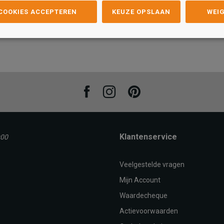
 COOKIES ACCEPTEREN
KEUZE OPSLAAN
WEI
Maat
Maat
44
45
46
39/40
41
42
43
44
45/46
47/48
39
AN
TOEVOEGEN AAN
T
WINKELTAS
Facebook
Instagram
Pinterest
Klantenservice
:00
Veelgestelde vragen
Mijn Account
Waardecheque
Actievoorwaarden