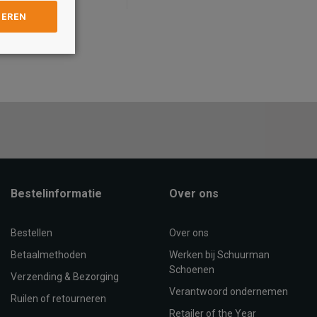
GEREN
Maat
40
42
44
46
47
39/40
41/42
43/44
45/46
OEVOEGEN AAN
TOEVOEGEN AAN
WINKELTAS
WINKELTAS
Bestelinformatie
Over ons
Bestellen
Over ons
Betaalmethoden
Werken bij Schuurman
Schoenen
Verzending & Bezorging
Verantwoord ondernemen
Ruilen of retourneren
Retailer of the Year