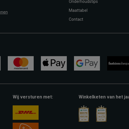
Onderhoudstips
Maattabel
enen
Contact
mastercard
apple-
google-
fashion-
pay
pay
cheque
Wij versturen met:
Winkelketen van het ja