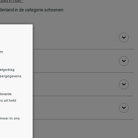
dag in huis*
erland in de categorie schoenen
om
netgedrag
owsergegevens.
levante
es uit hebt
r meer in ons