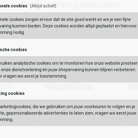
49,99
Aanbevolen producten
onele cookies
(Altijd actief)
Maat:
nele cookies zorgen ervoor dat de site goed werkt en we je een fijne
BEKIJK
Wishlist
Wishlist
Wish
Wi
OEVOEGEN AAN WINKELTAS
aring kunnen bieden. Deze cookies worden altijd geplaatst en hiervoor 
mming nodig.
VERDER
ische cookies
GEBRUIK MIJN LOC
Vaak samen gekocht met
ruiken analytische cookies om te monitoren hoe onze website presteer
 op postcode of gebruik jouw locatie om de voorraad in een van onze
onze dienstverlening én jouw shopervaring kunnen blijven verbeteren.
els te bekijken.
or vragen we eerst je toestemming.
ing cookies
Ipanema
Reef
rketingcookies, die we gebruiken om jouw voorkeuren te volgen en je
Vintage
Fanning
Ipanema
Reef
te, gepersonaliseerde advertenties te laten zien, vragen we eerst jouw
34,99
69,99
Vintage
Fanning
mming.
34,99
69,99
Kleur
Kleur