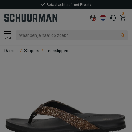
Betaal achteraf met Riverty
0
MENU
Dames
Slippers
Teenslippers