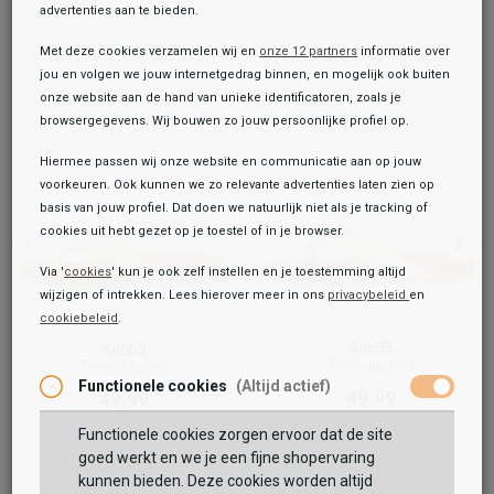
advertenties aan te bieden.
Met deze cookies verzamelen wij en
onze 12 partners
informatie over
jou en volgen we jouw internetgedrag binnen, en mogelijk ook buiten
onze website aan de hand van unieke identificatoren, zoals je
browsergegevens. Wij bouwen zo jouw persoonlijke profiel op.
Hiermee passen wij onze website en communicatie aan op jouw
voorkeuren. Ook kunnen we zo relevante advertenties laten zien op
basis van jouw profiel. Dat doen we natuurlijk niet als je tracking of
cookies uit hebt gezet op je toestel of in je browser.
Via '
cookies
' kun je ook zelf instellen en je toestemming altijd
wijzigen of intrekken. Lees hierover meer in ons
privacybeleid
en
cookiebeleid
.
Toegevoegd aan je winkeltas!
Onze winkelvoorraad
Sub55
Sub55
Teenslippers
Teenslippers
Sub55
Functionele cookies
(Altijd actief)
Teenslippers
49,99
49,99
49,99
Functionele cookies zorgen ervoor dat de site
Maat:
goed werkt en we je een fijne shopervaring
kunnen bieden. Deze cookies worden altijd