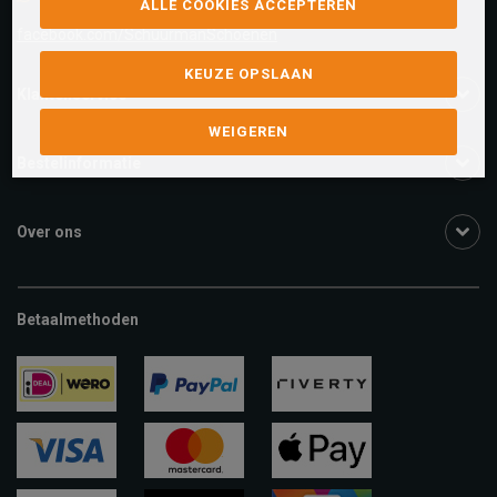
ALLE COOKIES ACCEPTEREN
facebook.com/SchuurmanSchoenen
KEUZE OPSLAAN
Klantenservice
WEIGEREN
Bestelinformatie
Over ons
Betaalmethoden
ideal
paypal
riverty
visa
mastercard
apple-