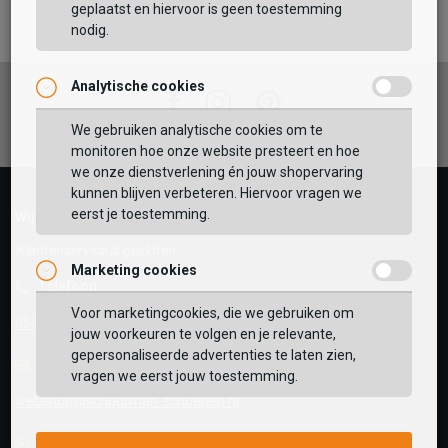
TOEVOEGEN AAN WINKELTAS
geplaatst en hiervoor is geen toestemming
nodig.
Analytische cookies
Vaak samen gekocht met
Facebook
Instagram
Pinterest
GEBRUIK MIJN LOCATIE
We gebruiken analytische cookies om te
monitoren hoe onze website presteert en hoe
BEKIJK WINKELTAS
Zoek op postcode of gebruik jouw locatie om de
we onze dienstverlening én jouw shopervaring
voorraad in een van onze winkels te bekijken.
kunnen blijven verbeteren. Hiervoor vragen we
eerst je toestemming.
VERDER WINKELEN
Wij helpen je graag!
Klantenservice is gesloten
Marketing cookies
Telefoon
Voor marketingcookies, die we gebruiken om
0545-280081
jouw voorkeuren te volgen en je relevante,
gepersonaliseerde advertenties te laten zien,
E-mail
Antwoord binnen 24 uur
vragen we eerst jouw toestemming.
webshop@schuurman-schoenen.nl
Facebook chat