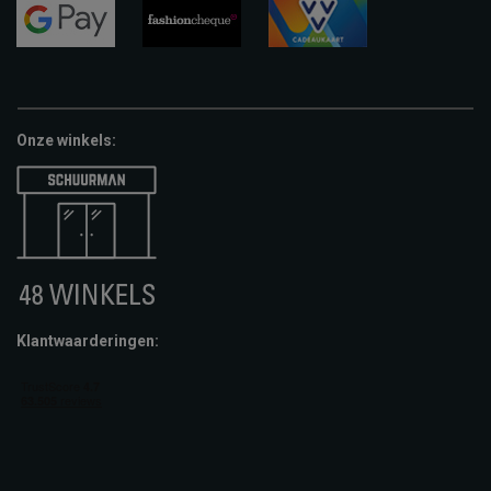
pay
google-
fashion-
vvv-
pay
cheque
giftcard
Onze winkels:
Klantwaarderingen: