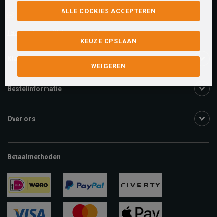
ALLE COOKIES ACCEPTEREN
Facebook chat
facebook.com/SchuurmanSchoenen
KEUZE OPSLAAN
Klantenservice
WEIGEREN
Bestelinformatie
Over ons
Betaalmethoden
ideal
paypal
riverty