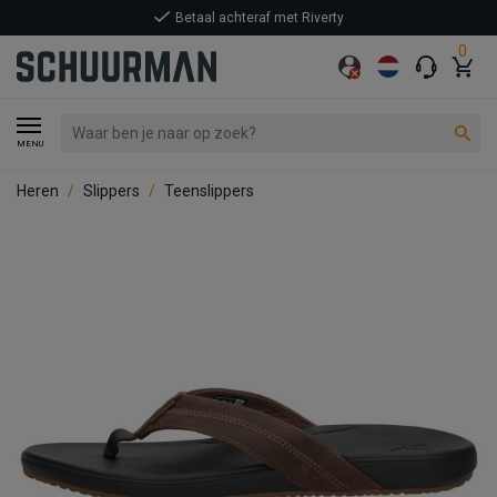
Betaal achteraf met Riverty
0
MENU
Heren
Slippers
Teenslippers