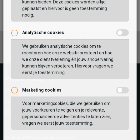
kunnen bieden. Deze cookies worden altijd
TOEVOEGEN AAN WINKELTAS
geplaatst en hiervoor is geen toestemming
nodig.
Analytische cookies
Vaak samen gekocht met
Facebook
Instagram
Pinterest
GEBRUIK MIJN LOCATIE
We gebruiken analytische cookies om te
monitoren hoe onze website presteert en hoe
BEKIJK WINKELTAS
Zoek op postcode of gebruik jouw locatie om de
we onze dienstverlening én jouw shopervaring
voorraad in een van onze winkels te bekijken.
kunnen blijven verbeteren. Hiervoor vragen we
eerst je toestemming.
VERDER WINKELEN
Wij helpen je graag!
Klantenservice is gesloten
Marketing cookies
Telefoon
Voor marketingcookies, die we gebruiken om
jouw voorkeuren te volgen en je relevante,
0545-280081
gepersonaliseerde advertenties te laten zien,
vragen we eerst jouw toestemming.
E-mail
Antwoord binnen 24 uur
webshop@schuurman-schoenen.nl