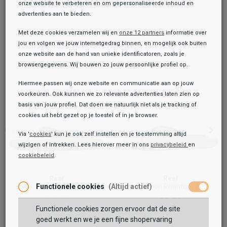
onze website te verbeteren en om gepersonaliseerde inhoud en
advertenties aan te bieden.
Met deze cookies verzamelen wij en
onze 12 partners
informatie over
jou en volgen we jouw internetgedrag binnen, en mogelijk ook buiten
onze website aan de hand van unieke identificatoren, zoals je
browsergegevens. Wij bouwen zo jouw persoonlijke profiel op.
Hiermee passen wij onze website en communicatie aan op jouw
voorkeuren. Ook kunnen we zo relevante advertenties laten zien op
basis van jouw profiel. Dat doen we natuurlijk niet als je tracking of
cookies uit hebt gezet op je toestel of in je browser.
Via '
cookies
' kun je ook zelf instellen en je toestemming altijd
wijzigen of intrekken. Lees hierover meer in ons
privacybeleid
en
cookiebeleid
.
Toegevoegd aan je winkeltas!
Onze winkelvoorraad
Reef
Reef
Reef
Cushion Phantom 2.0
Functionele cookies
(Altijd actief)
J-Bay III
Cushion Phantom 2.0 LE
69,99
59,99
99,99
Functionele cookies zorgen ervoor dat de site
Maat:
goed werkt en we je een fijne shopervaring