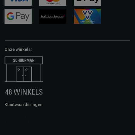
visa
mastercard
apple-
pay
google-
fashion-
vvv-
pay
cheque
giftcard
Onze winkels:
Klantwaarderingen: