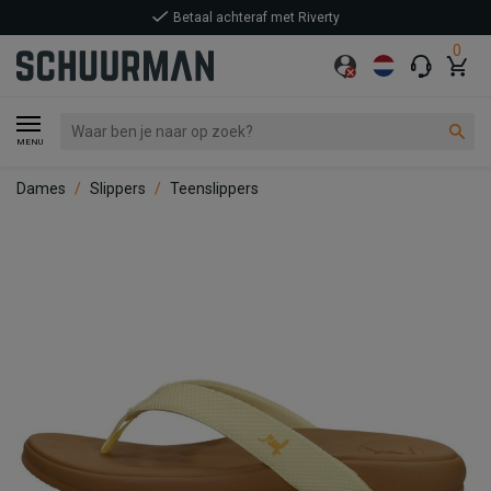
Betaal achteraf met Riverty
0
MENU
Dames
Slippers
Teenslippers