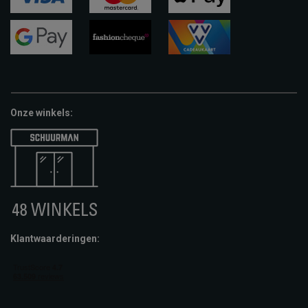
visa
mastercard
apple-
pay
google-
fashion-
vvv-
pay
cheque
giftcard
Onze winkels:
Klantwaarderingen: