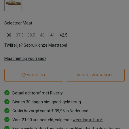
Selecteer Maat
36
37.5
38.5
40
41
42.5
Twijfel je? Gebruik onze
Maattabel
Maat niet op voorraad?
WISHLIST
WINKELVOORRAAD
Betaal achteraf met Riverty
Binnen 30 dagen niet goed, geld terug
Gratis bezorgd vanaf € 39,95 in Nederland
Voor 21:00 uur besteld, volgende
werkdag in huis*
Beste winkelketen & webshop van Nederland in de categorie