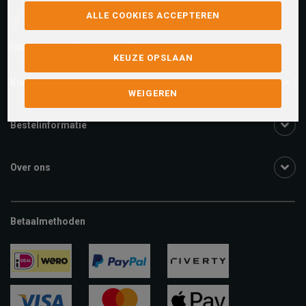
ALLE COOKIES ACCEPTEREN
Facebook chat
facebook.com/SchuurmanSchoenen
KEUZE OPSLAAN
Klantenservice
WEIGEREN
Bestelinformatie
Over ons
Betaalmethoden
ideal
paypal
riverty