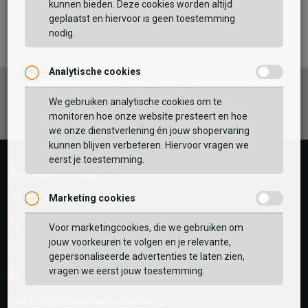
kunnen bieden. Deze cookies worden altijd
TOEVOEGEN AAN WINKELTAS
geplaatst en hiervoor is geen toestemming
nodig.
Analytische cookies
Vaak samen gekocht met
Facebook
Instagram
Pinterest
GEBRUIK MIJN LOCATIE
We gebruiken analytische cookies om te
monitoren hoe onze website presteert en hoe
BEKIJK WINKELTAS
Zoek op postcode of gebruik jouw locatie om de
we onze dienstverlening én jouw shopervaring
voorraad in een van onze winkels te bekijken.
kunnen blijven verbeteren. Hiervoor vragen we
eerst je toestemming.
VERDER WINKELEN
Wij helpen je graag!
Klantenservice is gesloten
Marketing cookies
Telefoon
Voor marketingcookies, die we gebruiken om
jouw voorkeuren te volgen en je relevante,
0545-280081
gepersonaliseerde advertenties te laten zien,
vragen we eerst jouw toestemming.
E-mail
Antwoord binnen 24 uur
webshop@schuurman-schoenen.nl