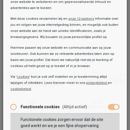
onze website te verbeteren en om gepersonaliseerde inhoud en
advertenties aan te bieden.
Met deze cookies verzamelen wij en
onze 12 partners
informatie over
jou en volgen we jouw internetgedrag binnen, en mogelijk ook buiten
onze website aan de hand van unieke identificatoren, zoals je
browsergegevens. Wij bouwen zo jouw persoonlijke profiel op.
Hiermee passen wij onze website en communicatie aan op jouw
voorkeuren. Ook kunnen we zo relevante advertenties laten zien op
basis van jouw profiel. Dat doen we natuurlijk niet als je tracking of
cookies uit hebt gezet op je toestel of in je browser.
Via '
cookies
' kun je ook zelf instellen en je toestemming altijd
wijzigen of intrekken. Lees hierover meer in ons
privacybeleid
en
cookiebeleid
.
Toegevoegd aan je winkeltas!
Onze winkelvoorraad
Reef
Reef
Reef
Cushion Harmony
Functionele cookies
(Altijd actief)
Cushion Breeze
Cushion Harmony
59,99
59,99
69,99
49,99
69,99
Functionele cookies zorgen ervoor dat de site
Maat:
goed werkt en we je een fijne shopervaring