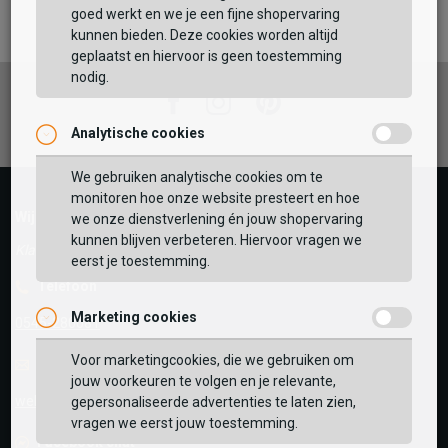
Maat:
goed werkt en we je een fijne shopervaring
kunnen bieden. Deze cookies worden altijd
TOEVOEGEN AAN WINKELTAS
geplaatst en hiervoor is geen toestemming
nodig.
Facebook
Instagram
Pinterest
Analytische cookies
Vaak samen gekocht met
GEBRUIK MIJN LOCATIE
We gebruiken analytische cookies om te
monitoren hoe onze website presteert en hoe
BEKIJK WINKELTAS
Zoek op postcode of gebruik jouw locatie om de
Wij helpen je graag!
we onze dienstverlening én jouw shopervaring
voorraad in een van onze winkels te bekijken.
kunnen blijven verbeteren. Hiervoor vragen we
Klantenservice geopend tot 17:00
eerst je toestemming.
VERDER WINKELEN
Telefoon
Marketing cookies
0545-280081
Voor marketingcookies, die we gebruiken om
E-mail
Antwoord binnen 24 uur
jouw voorkeuren te volgen en je relevante,
webshop@schuurman-schoenen.nl
gepersonaliseerde advertenties te laten zien,
vragen we eerst jouw toestemming.
Facebook chat