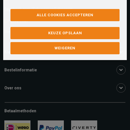
facebook.com/SchuurmanSchoenen
ALLE COOKIES ACCEPTEREN
Live chat
We zijn beschikbaar voor al je vragen
Klik hier
.
KEUZE OPSLAAN
WEIGEREN
Klantenservice
Bestelinformatie
Over ons
Betaalmethoden