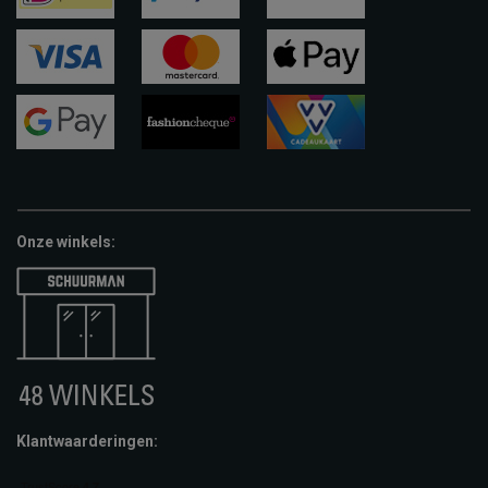
ideal
paypal
riverty
visa
mastercard
apple-
pay
google-
fashion-
vvv-
pay
cheque
giftcard
Onze winkels:
Klantwaarderingen: