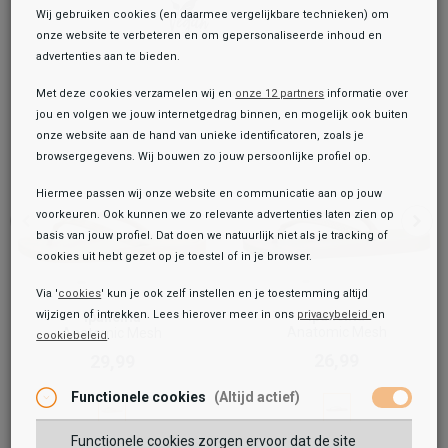
Wij gebruiken cookies (en daarmee vergelijkbare technieken) om
onze website te verbeteren en om gepersonaliseerde inhoud en
advertenties aan te bieden.
Met deze cookies verzamelen wij en
onze 12 partners
informatie over
jou en volgen we jouw internetgedrag binnen, en mogelijk ook buiten
onze website aan de hand van unieke identificatoren, zoals je
browsergegevens. Wij bouwen zo jouw persoonlijke profiel op.
Hiermee passen wij onze website en communicatie aan op jouw
voorkeuren. Ook kunnen we zo relevante advertenties laten zien op
basis van jouw profiel. Dat doen we natuurlijk niet als je tracking of
cookies uit hebt gezet op je toestel of in je browser.
Via '
cookies
' kun je ook zelf instellen en je toestemming altijd
Ipanema
wijzigen of intrekken. Lees hierover meer in ons
privacybeleid
en
Ipanema
Anatomic Mesh
Anatomic Mesh
cookiebeleid
.
Toegevoegd aan je winkeltas!
Onze winkelvoorraad
26,99
29,99
Ipanema
Functionele cookies
(Altijd actief)
Anatomic Mesh
26,99
Functionele cookies zorgen ervoor dat de site