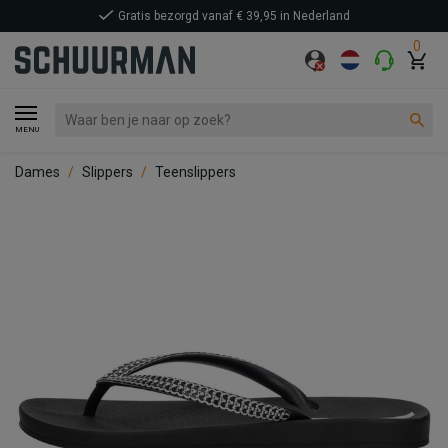
Gratis bezorgd vanaf € 39,95 in Nederland
0
MENU
Dames
Slippers
Teenslippers