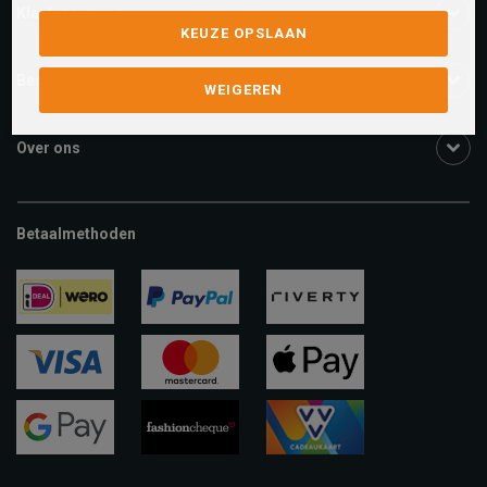
Klantenservice
KEUZE OPSLAAN
Bestelinformatie
WEIGEREN
Over ons
Betaalmethoden
ideal
paypal
riverty
visa
mastercard
apple-
pay
google-
fashion-
vvv-