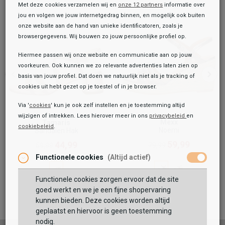
Met deze cookies verzamelen wij en
onze 12 partners
informatie over
jou en volgen we jouw internetgedrag binnen, en mogelijk ook buiten
onze website aan de hand van unieke identificatoren, zoals je
browsergegevens. Wij bouwen zo jouw persoonlijke profiel op.
Hiermee passen wij onze website en communicatie aan op jouw
voorkeuren. Ook kunnen we zo relevante advertenties laten zien op
basis van jouw profiel. Dat doen we natuurlijk niet als je tracking of
cookies uit hebt gezet op je toestel of in je browser.
Via '
cookies
' kun je ook zelf instellen en je toestemming altijd
wijzigen of intrekken. Lees hierover meer in ons
privacybeleid
en
Mexx
Tamaris
cookiebeleid
.
Toegevoegd aan je winkeltas!
Noemi
Sandalen Hak
Onze winkelvoorraad
59,99
44,99
79,99
59,99
Tamaris
Functionele cookies
(Altijd actief)
Sandalen Touwzool
59,99
Functionele cookies zorgen ervoor dat de site
Maat:
goed werkt en we je een fijne shopervaring
kunnen bieden. Deze cookies worden altijd
TOEVOEGEN AAN WINKELTAS
geplaatst en hiervoor is geen toestemming
nodig.