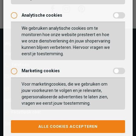
Facebook
Instagram
Pinterest
Analytische cookies
Vaak samen gekocht met
GEBRUIK MIJN LOCATIE
We gebruiken analytische cookies om te
monitoren hoe onze website presteert en hoe
BEKIJK WINKELTAS
Zoek op postcode of gebruik jouw locatie om de
we onze dienstverlening én jouw shopervaring
Wij helpen je graag!
voorraad in een van onze winkels te bekijken.
kunnen blijven verbeteren. Hiervoor vragen we
eerst je toestemming.
Klantenservice is gesloten
VERDER WINKELEN
Telefoon
Marketing cookies
0545-280081
Voor marketingcookies, die we gebruiken om
E-mail
Antwoord binnen 24 uur
jouw voorkeuren te volgen en je relevante,
gepersonaliseerde advertenties te laten zien,
webshop@schuurman-schoenen.nl
vragen we eerst jouw toestemming.
Facebook chat
facebook.com/SchuurmanSchoenen
ALLE COOKIES ACCEPTEREN