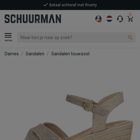
Betaal achteraf met Riverty
0
MENU
Dames
Sandalen
Sandalen touwzool