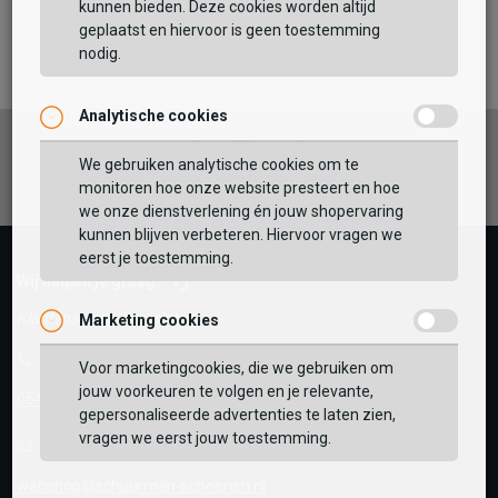
kunnen bieden. Deze cookies worden altijd
TOEVOEGEN AAN WINKELTAS
geplaatst en hiervoor is geen toestemming
nodig.
Analytische cookies
Vaak samen gekocht met
Facebook
Instagram
Pinterest
GEBRUIK MIJN LOCATIE
We gebruiken analytische cookies om te
monitoren hoe onze website presteert en hoe
BEKIJK WINKELTAS
Zoek op postcode of gebruik jouw locatie om de
we onze dienstverlening én jouw shopervaring
voorraad in een van onze winkels te bekijken.
kunnen blijven verbeteren. Hiervoor vragen we
eerst je toestemming.
VERDER WINKELEN
Wij helpen je graag!
Klantenservice is gesloten
Marketing cookies
Telefoon
Voor marketingcookies, die we gebruiken om
jouw voorkeuren te volgen en je relevante,
0545-280081
gepersonaliseerde advertenties te laten zien,
vragen we eerst jouw toestemming.
E-mail
Antwoord binnen 24 uur
webshop@schuurman-schoenen.nl