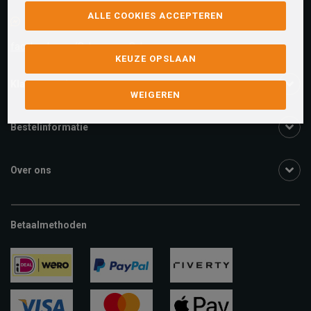
ALLE COOKIES ACCEPTEREN
Facebook chat
facebook.com/SchuurmanSchoenen
KEUZE OPSLAAN
Klantenservice
WEIGEREN
Bestelinformatie
Over ons
Betaalmethoden
ideal
paypal
riverty