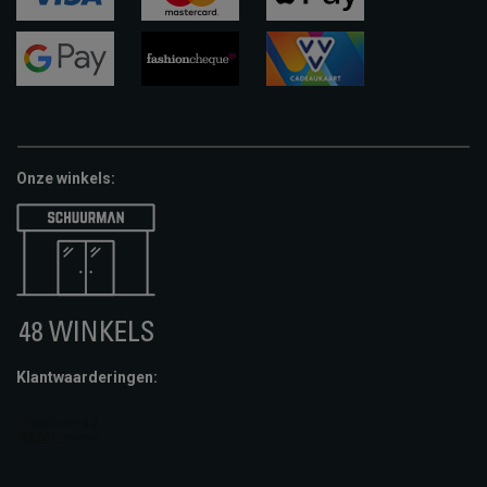
visa
mastercard
apple-
pay
google-
fashion-
vvv-
pay
cheque
giftcard
Onze winkels:
Klantwaarderingen: