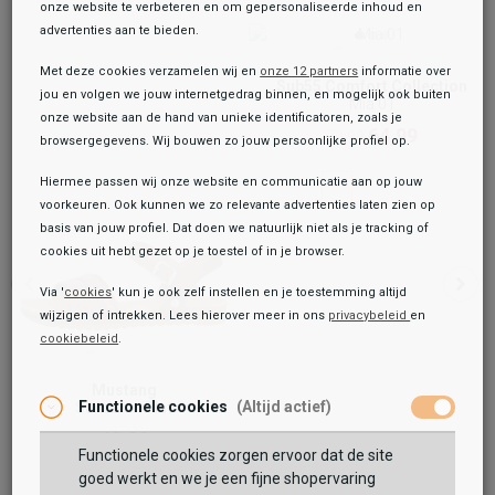
onze website te verbeteren en om gepersonaliseerde inhoud en
advertenties aan te bieden.
Met deze cookies verzamelen wij en
onze 12 partners
informatie over
Sub55 Comfort Collection
jou en volgen we jouw internetgedrag binnen, en mogelijk ook buiten
Mia 01
onze website aan de hand van unieke identificatoren, zoals je
64,99
79,99
browsergegevens. Wij bouwen zo jouw persoonlijke profiel op.
Hiermee passen wij onze website en communicatie aan op jouw
voorkeuren. Ook kunnen we zo relevante advertenties laten zien op
basis van jouw profiel. Dat doen we natuurlijk niet als je tracking of
cookies uit hebt gezet op je toestel of in je browser.
Via '
cookies
' kun je ook zelf instellen en je toestemming altijd
wijzigen of intrekken. Lees hierover meer in ons
privacybeleid
en
cookiebeleid
.
Toegevoegd aan je winkeltas!
Onze winkelvoorraad
Mustang
Mustang
Functionele cookies
(Altijd actief)
Sandalen Plat
Sandalen Plat
44,99
49,99
49,99
Functionele cookies zorgen ervoor dat de site
Maat:
goed werkt en we je een fijne shopervaring