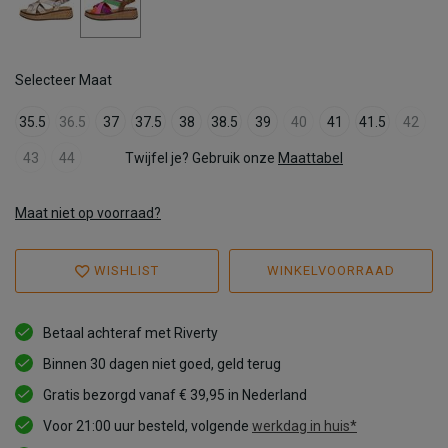
Selecteer Maat
35.5
36.5
37
37.5
38
38.5
39
40
41
41.5
42
43
44
Twijfel je? Gebruik onze
Maattabel
Maat niet op voorraad?
WISHLIST
WINKELVOORRAAD
Betaal achteraf met Riverty
Binnen 30 dagen niet goed, geld terug
Gratis bezorgd vanaf € 39,95 in Nederland
Voor 21:00 uur besteld, volgende
werkdag in huis*