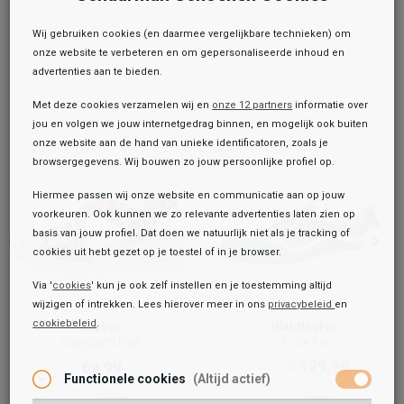
Wij gebruiken cookies (en daarmee vergelijkbare technieken) om
onze website te verbeteren en om gepersonaliseerde inhoud en
advertenties aan te bieden.
Met deze cookies verzamelen wij en
onze 12 partners
informatie over
jou en volgen we jouw internetgedrag binnen, en mogelijk ook buiten
onze website aan de hand van unieke identificatoren, zoals je
browsergegevens. Wij bouwen zo jouw persoonlijke profiel op.
Hiermee passen wij onze website en communicatie aan op jouw
voorkeuren. Ook kunnen we zo relevante advertenties laten zien op
basis van jouw profiel. Dat doen we natuurlijk niet als je tracking of
cookies uit hebt gezet op je toestel of in je browser.
Via '
cookies
' kun je ook zelf instellen en je toestemming altijd
wijzigen of intrekken. Lees hierover meer in ons
privacybeleid
en
cookiebeleid
.
Waldläufer
Toegevoegd aan je winkeltas!
Rieker
Onze winkelvoorraad
K-Janka
Sandalen Plat
129,99
Gabor
69,99
149,99
Functionele cookies
(Altijd actief)
Sandalen Plat
84,99
99,99