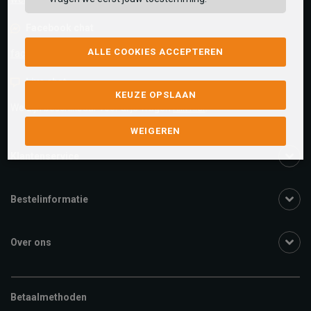
Facebook chat
ALLE COOKIES ACCEPTEREN
facebook.com/SchuurmanSchoenen
Live chat
KEUZE OPSLAAN
We zijn beschikbaar voor al je vragen
Klik hier
.
WEIGEREN
Klantenservice
Bestelinformatie
Over ons
Betaalmethoden