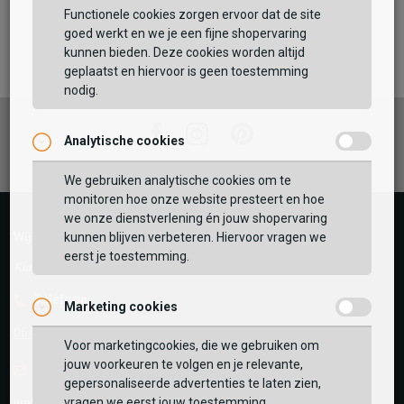
Functionele cookies zorgen ervoor dat de site
Maat:
goed werkt en we je een fijne shopervaring
kunnen bieden. Deze cookies worden altijd
TOEVOEGEN AAN WINKELTAS
geplaatst en hiervoor is geen toestemming
nodig.
Facebook
Instagram
Pinterest
Analytische cookies
Vaak samen gekocht met
GEBRUIK MIJN LOCATIE
We gebruiken analytische cookies om te
monitoren hoe onze website presteert en hoe
BEKIJK WINKELTAS
Zoek op postcode of gebruik jouw locatie om de
we onze dienstverlening én jouw shopervaring
voorraad in een van onze winkels te bekijken.
kunnen blijven verbeteren. Hiervoor vragen we
Wij helpen je graag!
eerst je toestemming.
VERDER WINKELEN
Klantenservice geopend tot 17:00
Telefoon
Marketing cookies
0545-280081
Voor marketingcookies, die we gebruiken om
jouw voorkeuren te volgen en je relevante,
E-mail
Antwoord binnen 24 uur
gepersonaliseerde advertenties te laten zien,
vragen we eerst jouw toestemming.
webshop@schuurman-schoenen.nl