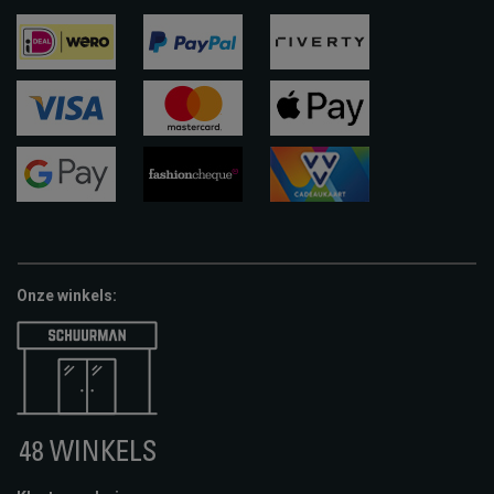
ideal
paypal
riverty
visa
mastercard
apple-
pay
google-
fashion-
vvv-
pay
cheque
giftcard
Onze winkels: