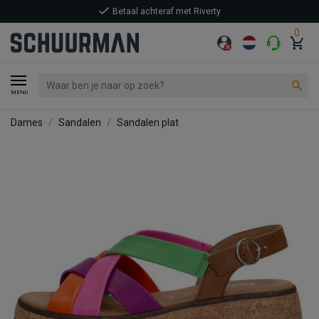
Betaal achteraf met Riverty
0
MENU
Dames
Sandalen
Sandalen plat