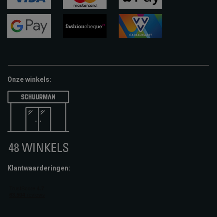
visa
mastercard
apple-
pay
google-
fashion-
vvv-
pay
cheque
giftcard
Onze winkels:
Klantwaarderingen: