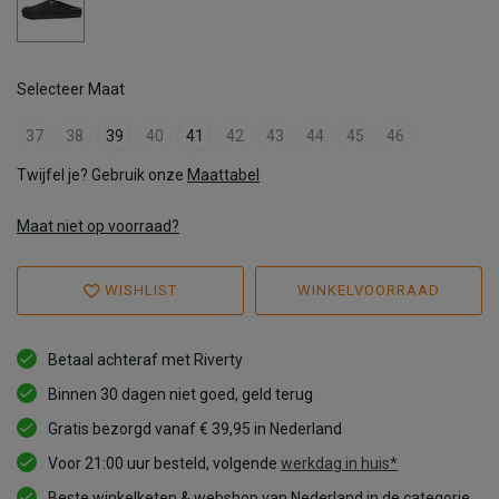
Selecteer Maat
37
38
39
40
41
42
43
44
45
46
Twijfel je? Gebruik onze
Maattabel
Maat niet op voorraad?
WISHLIST
WINKELVOORRAAD
Betaal achteraf met Riverty
Binnen 30 dagen niet goed, geld terug
Gratis bezorgd vanaf € 39,95 in Nederland
Voor 21:00 uur besteld, volgende
werkdag in huis*
Beste winkelketen & webshop van Nederland in de categorie