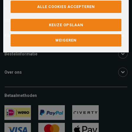
ALLE COOKIES ACCEPTEREN
Facebook chat
facebook.com/SchuurmanSchoenen
KEUZE OPSLAAN
Klantenservice
WEIGEREN
Bestelinformatie
Over ons
Betaalmethoden
ideal
paypal
riverty