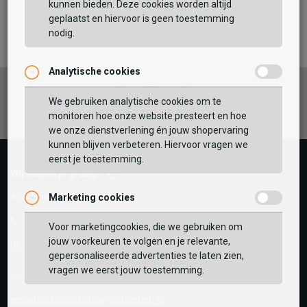
kunnen bieden. Deze cookies worden altijd
TOEVOEGEN AAN WINKELTAS
geplaatst en hiervoor is geen toestemming
nodig.
Analytische cookies
Vaak samen gekocht met
Facebook
Instagram
Pinterest
GEBRUIK MIJN LOCATIE
We gebruiken analytische cookies om te
monitoren hoe onze website presteert en hoe
BEKIJK WINKELTAS
Zoek op postcode of gebruik jouw locatie om de
we onze dienstverlening én jouw shopervaring
voorraad in een van onze winkels te bekijken.
kunnen blijven verbeteren. Hiervoor vragen we
eerst je toestemming.
VERDER WINKELEN
Wij helpen je graag!
Klantenservice is gesloten
Marketing cookies
Telefoon
Voor marketingcookies, die we gebruiken om
jouw voorkeuren te volgen en je relevante,
0545-280081
gepersonaliseerde advertenties te laten zien,
vragen we eerst jouw toestemming.
E-mail
Antwoord binnen 24 uur
webshop@schuurman-schoenen.nl