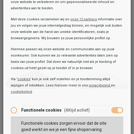
onze website te verbeteren en om gepersonaliseerde inhoud en
advertenties aan te bieden.
Met deze cookies verzamelen wij en
onze 12 partners
informatie over
jou en volgen we jouw internetgedrag binnen, en mogelijk ook buiten
onze website aan de hand van unieke identificatoren, zoals je
browsergegevens. Wij bouwen zo jouw persoonlijke profiel op.
Hiermee passen wij onze website en communicatie aan op jouw
voorkeuren. Ook kunnen we zo relevante advertenties laten zien op
basis van jouw profiel. Dat doen we natuurlijk niet als je tracking of
cookies uit hebt gezet op je toestel of in je browser.
Via '
cookies
' kun je ook zelf instellen en je toestemming altijd
wijzigen of intrekken. Lees hierover meer in ons
privacybeleid
en
cookiebeleid
.
Toegevoegd aan je winkeltas!
Onze winkelvoorraad
Birkenstock
Birkenstock
Birkenstock
Zermatt
Functionele cookies
(Altijd actief)
Zermatt
Zermatt
69,99
69,99
69,99
Functionele cookies zorgen ervoor dat de site
Maat:
goed werkt en we je een fijne shopervaring