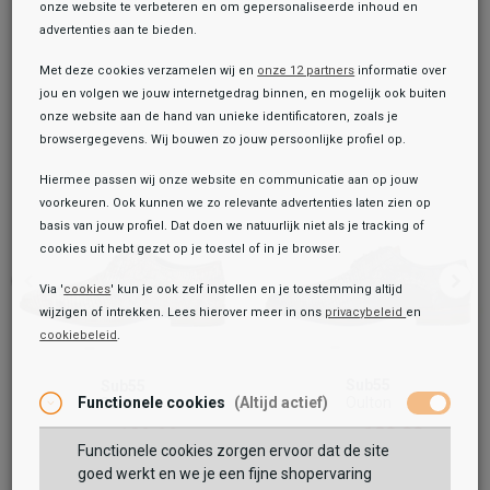
onze website te verbeteren en om gepersonaliseerde inhoud en
advertenties aan te bieden.
Met deze cookies verzamelen wij en
onze 12 partners
informatie over
jou en volgen we jouw internetgedrag binnen, en mogelijk ook buiten
onze website aan de hand van unieke identificatoren, zoals je
browsergegevens. Wij bouwen zo jouw persoonlijke profiel op.
Hiermee passen wij onze website en communicatie aan op jouw
voorkeuren. Ook kunnen we zo relevante advertenties laten zien op
basis van jouw profiel. Dat doen we natuurlijk niet als je tracking of
cookies uit hebt gezet op je toestel of in je browser.
Via '
cookies
' kun je ook zelf instellen en je toestemming altijd
wijzigen of intrekken. Lees hierover meer in ons
privacybeleid
en
cookiebeleid
.
Toegevoegd aan je winkeltas!
Onze winkelvoorraad
Sub55
Sub55
Sub55
Oulton
Functionele cookies
(Altijd actief)
Oulton
Gekleed Laag
59,99
129,99
99,99
129,99
139,99
139,99
Functionele cookies zorgen ervoor dat de site
Maat:
goed werkt en we je een fijne shopervaring