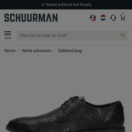
Betaal achteraf met Riverty
0
MENU
Heren
Nette schoenen
Gekleed laag