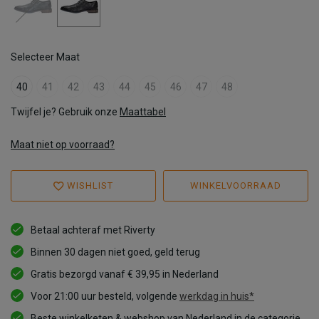
Selecteer Maat
40
41
42
43
44
45
46
47
48
Twijfel je? Gebruik onze
Maattabel
Maat niet op voorraad?
WISHLIST
WINKELVOORRAAD
Betaal achteraf met Riverty
Binnen 30 dagen niet goed, geld terug
Gratis bezorgd vanaf € 39,95 in Nederland
Voor 21:00 uur besteld, volgende
werkdag in huis*
Beste winkelketen & webshop van Nederland in de categorie