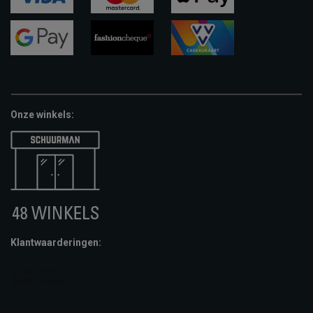
visa
mastercard
apple-
pay
google-
fashion-
vvv-
pay
cheque
giftcard
Onze winkels:
Klantwaarderingen: