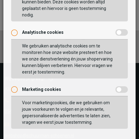
kunnen bieden. Deze cookies worden altijd
TOEVOEGEN AAN WINKELTAS
geplaatst en hiervoor is geen toestemming
nodig.
Analytische cookies
Vaak samen gekocht met
Facebook
Instagram
Pinterest
GEBRUIK MIJN LOCATIE
We gebruiken analytische cookies om te
monitoren hoe onze website presteert en hoe
BEKIJK WINKELTAS
Zoek op postcode of gebruik jouw locatie om de
we onze dienstverlening én jouw shopervaring
voorraad in een van onze winkels te bekijken.
kunnen blijven verbeteren. Hiervoor vragen we
eerst je toestemming.
VERDER WINKELEN
Wij helpen je graag!
Klantenservice is gesloten
Marketing cookies
Telefoon
Voor marketingcookies, die we gebruiken om
jouw voorkeuren te volgen en je relevante,
0545-280081
gepersonaliseerde advertenties te laten zien,
vragen we eerst jouw toestemming.
E-mail
Antwoord binnen 24 uur
webshop@schuurman-schoenen.nl