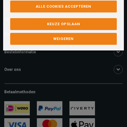
ALLE COOKIES ACCEPTEREN
Facebook chat
facebook.com/SchuurmanSchoenen
KEUZE OPSLAAN
Klantenservice
WEIGEREN
Bestelinformatie
Over ons
Betaalmethoden
ideal
paypal
riverty