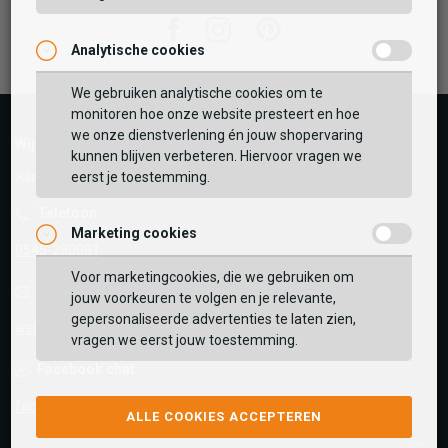
Facebook
Instagram
Pinterest
Analytische cookies
Vaak samen gekocht met
GEBRUIK MIJN LOCATIE
We gebruiken analytische cookies om te
monitoren hoe onze website presteert en hoe
BEKIJK WINKELTAS
Zoek op postcode of gebruik jouw locatie om de
we onze dienstverlening én jouw shopervaring
Wij helpen je graag!
voorraad in een van onze winkels te bekijken.
kunnen blijven verbeteren. Hiervoor vragen we
eerst je toestemming.
Klantenservice is gesloten
VERDER WINKELEN
Telefoon
Marketing cookies
0545-280081
Voor marketingcookies, die we gebruiken om
E-mail
Antwoord binnen 24 uur
jouw voorkeuren te volgen en je relevante,
gepersonaliseerde advertenties te laten zien,
webshop@schuurman-schoenen.nl
vragen we eerst jouw toestemming.
Facebook chat
facebook.com/SchuurmanSchoenen
ALLE COOKIES ACCEPTEREN