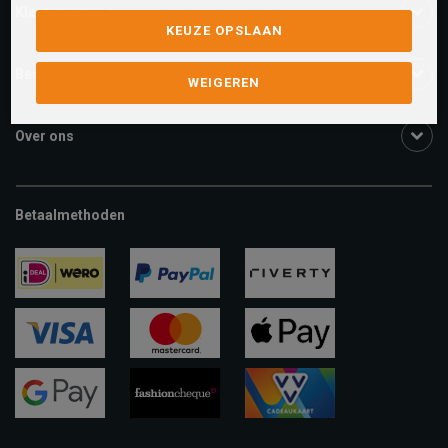
Klantenservice
KEUZE OPSLAAN
Bestelinformatie
WEIGEREN
Over ons
Betaalmethoden
ideal
paypal
riverty
visa
mastercard
apple-
pay
google-
fashion-
vvv-