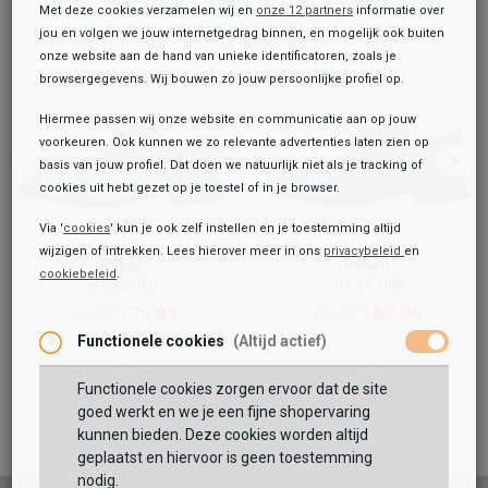
Met deze cookies verzamelen wij en
onze 12 partners
informatie over
jou en volgen we jouw internetgedrag binnen, en mogelijk ook buiten
onze website aan de hand van unieke identificatoren, zoals je
browsergegevens. Wij bouwen zo jouw persoonlijke profiel op.
Hiermee passen wij onze website en communicatie aan op jouw
voorkeuren. Ook kunnen we zo relevante advertenties laten zien op
basis van jouw profiel. Dat doen we natuurlijk niet als je tracking of
cookies uit hebt gezet op je toestel of in je browser.
Via '
cookies
' kun je ook zelf instellen en je toestemming altijd
wijzigen of intrekken. Lees hierover meer in ons
privacybeleid
en
Rehab
Rehab
cookiebeleid
.
Toegevoegd aan je winkeltas!
Greg Sculp
Greg Braid
Onze winkelvoorraad
169,99
179,99
209,99
199,99
Rehab
Functionele cookies
(Altijd actief)
Greg Wall Sue
179,99
Functionele cookies zorgen ervoor dat de site
Maat:
goed werkt en we je een fijne shopervaring
kunnen bieden. Deze cookies worden altijd
TOEVOEGEN AAN WINKELTAS
geplaatst en hiervoor is geen toestemming
nodig.