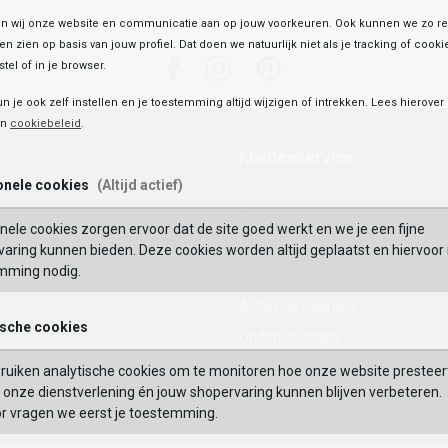
 wij onze website en communicatie aan op jouw voorkeuren. Ook kunnen we zo re
ten zien op basis van jouw profiel. Dat doen we natuurlijk niet als je tracking of cooki
Facebook
Instagram
Pinterest
tel of in je browser.
un je ook zelf instellen en je toestemming altijd wijzigen of intrekken. Lees hierove
en
cookiebeleid
.
Klantenservice
onele cookies
(Altijd actief)
Veelgestelde vragen
nele cookies zorgen ervoor dat de site goed werkt en we je een fijne
Mijn Account
aring kunnen bieden. Deze cookies worden altijd geplaatst en hiervoor 
mming nodig.
Waardecheque
Actievoorwaarden
ische cookies
Onderhoudstips
Maattabel
ruiken analytische cookies om te monitoren hoe onze website presteer
onze dienstverlening én jouw shopervaring kunnen blijven verbeteren.
Contact
or vragen we eerst je toestemming.