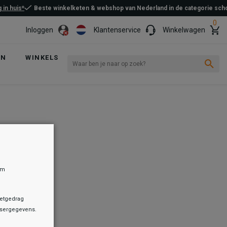
 in huis*
Beste winkelketen & webshop van Nederland in de categorie sc
0
Inloggen
Klantenservice
Winkelwagen
EN
WINKELS
om
netgedrag
owsergegevens.