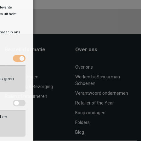
levante
es uit hebt
r meer in ons
Bestelinformatie
Over ons
Bestellen
Over ons
Betaalmethoden
Werken bij Schuurman
is geen
Schoenen
Verzending & Bezorging
Verantwoord ondernemen
Ruilen of retourneren
Retailer of the Year
Koopzondagen
t en
Folders
Blog