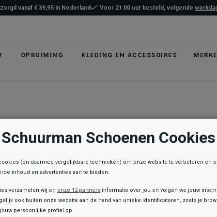
ezorgd vanaf € 39,95 in Nederland
Voor 21:00 uur besteld, volgende
werkdag
W
OPRUIMING
KLEDING EN ACCESSOIRES
MERK
Schuurman Schoenen Cookies
cookies (en daarmee vergelijkbare technieken) om onze website te verbeteren en 
rde inhoud en advertenties aan te bieden.
ies verzamelen wij en
onze 12 partners
informatie over jou en volgen we jouw inter
elijk ook buiten onze website aan de hand van unieke identificatoren, zoals je br
jouw persoonlijke profiel op.