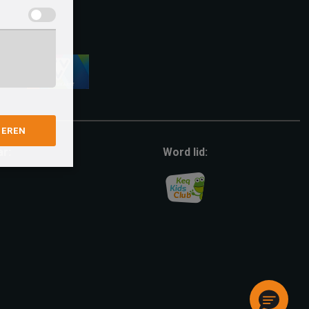
vvv-
giftcard
GEREN
ar:
Word lid: