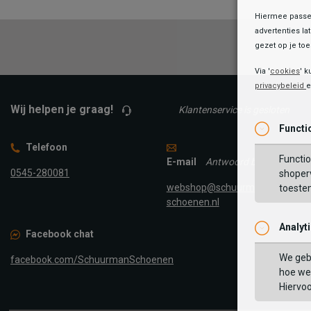
Hiermee passen
advertenties la
gezet op je toes
Via '
cookies
' k
privacybeleid
Wij helpen je graag!
Klantenservice is gesloten
Functi
Telefoon
Functio
E-mail
Antwoord binnen 24 uur
0545-280081
shoperv
webshop@schuurman-
toeste
schoenen.nl
Analyt
Facebook chat
We geb
facebook.com/SchuurmanSchoenen
hoe we 
Hiervo