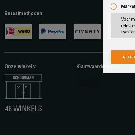
Market
Betaalmethoden
Voor ma
relevan
toeste
ideal
paypal
riverty
visa
ALLE
Onze winkels:
Klantwaarderingen: