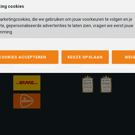
ing cookies
rketingcookies, die we gebruiken om jouw voorkeuren te volgen en je
te, gepersonaliseerde advertenties te laten zien, vragen we eerst jouw
mming.
mastercard
apple-
google-
fashion-
pay
pay
cheque
 COOKIES ACCEPTEREN
KEUZE OPSLAAN
WEI
Wij versturen met:
Winkelketen van het ja