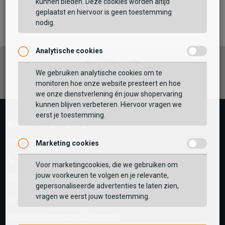
kunnen bieden. Deze cookies worden altijd
TOEVOEGEN AAN WINKELTAS
geplaatst en hiervoor is geen toestemming
nodig.
Analytische cookies
Vaak samen gekocht met
Facebook
Instagram
Pinterest
GEBRUIK MIJN LOCATIE
We gebruiken analytische cookies om te
monitoren hoe onze website presteert en hoe
BEKIJK WINKELTAS
Zoek op postcode of gebruik jouw locatie om de
we onze dienstverlening én jouw shopervaring
voorraad in een van onze winkels te bekijken.
kunnen blijven verbeteren. Hiervoor vragen we
eerst je toestemming.
VERDER WINKELEN
Wij helpen je graag!
Klantenservice is gesloten
Marketing cookies
Telefoon
Voor marketingcookies, die we gebruiken om
jouw voorkeuren te volgen en je relevante,
0545-280081
gepersonaliseerde advertenties te laten zien,
vragen we eerst jouw toestemming.
E-mail
Antwoord binnen 24 uur
webshop@schuurman-schoenen.nl