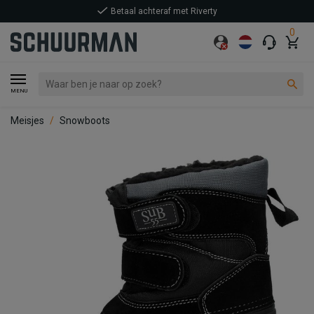
Betaal achteraf met Riverty
0
MENU
Meisjes
Snowboots