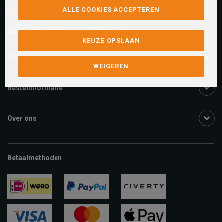
ALLE COOKIES ACCEPTEREN
Facebook chat
facebook.com/SchuurmanSchoenen
KEUZE OPSLAAN
Klantenservice
WEIGEREN
Bestelinformatie
Over ons
Betaalmethoden
ideal
paypal
riverty