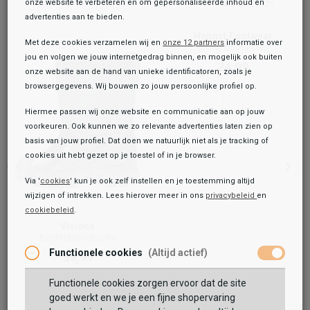
onze website te verbeteren en om gepersonaliseerde inhoud en
advertenties aan te bieden.
Hengst Footwear
Met deze cookies verzamelen wij en
onze 12 partners
informatie over
Snow boots kids
jou en volgen we jouw internetgedrag binnen, en mogelijk ook buiten
24,99
onze website aan de hand van unieke identificatoren, zoals je
browsergegevens. Wij bouwen zo jouw persoonlijke profiel op.
Hiermee passen wij onze website en communicatie aan op jouw
voorkeuren. Ook kunnen we zo relevante advertenties laten zien op
basis van jouw profiel. Dat doen we natuurlijk niet als je tracking of
cookies uit hebt gezet op je toestel of in je browser.
Via '
cookies
' kun je ook zelf instellen en je toestemming altijd
wijzigen of intrekken. Lees hierover meer in ons
privacybeleid
en
cookiebeleid
.
Toegevoegd aan je winkeltas!
Onze winkelvoorraad
Visions
Kindersnowboots
Sub55
Functionele cookies
(Altijd actief)
39,99
Kindersnowboots
49,99
Functionele cookies zorgen ervoor dat de site
Maat:
goed werkt en we je een fijne shopervaring