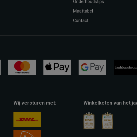
Onderhoudstips
Maattabel
Contact
mastercard
apple-
google-
fashion-
pay
pay
cheque
Wij versturen met:
Winkelketen van het ja