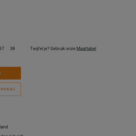
37
38
Twijfel je? Gebruik onze
Maattabel
S
ORRAAD
rland