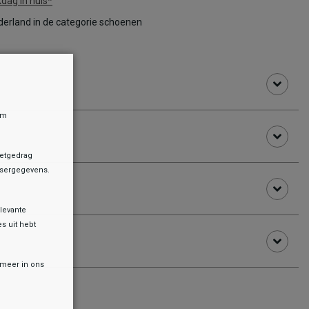
dag in huis*
erland in de categorie schoenen
om
netgedrag
owsergegevens.
levante
es uit hebt
r meer in ons