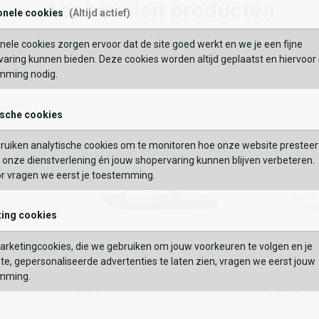
19,99
Aanbevolen producten
onele cookies
(Altijd actief)
Maat:
nele cookies zorgen ervoor dat de site goed werkt en we je een fijne
BEKIJK
Wishlist
Wishlist
Wish
Wi
OEVOEGEN AAN WINKELTAS
aring kunnen bieden. Deze cookies worden altijd geplaatst en hiervoor 
mming nodig.
VERDER
ische cookies
GEBRUIK MIJN LOC
Vaak samen gekocht met
ruiken analytische cookies om te monitoren hoe onze website presteer
 op postcode of gebruik jouw locatie om de voorraad in een van onze
onze dienstverlening én jouw shopervaring kunnen blijven verbeteren.
els te bekijken.
or vragen we eerst je toestemming.
ing cookies
Ipanema
Ipanema
rketingcookies, die we gebruiken om jouw voorkeuren te volgen en je
Anatomic Lolita Kids
Anatomic 
Ipanema
Ipanema
te, gepersonaliseerde advertenties te laten zien, vragen we eerst jouw
24,99
24,99
Anatomic Lolita Kids
Anatomic Lo
mming.
24,99
24,99
Kleur
Kleur