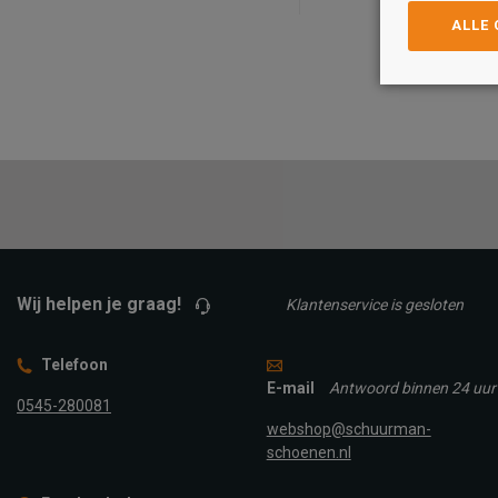
ALLE
Maat
Maat
30
31
32
33
30
31
32
33
34/35
TOEVOEGEN A
TOEVOEGEN AAN
WINKELTAS
WINKELTAS
Wij helpen je graag!
Klantenservice is gesloten
Telefoon
E-mail
Antwoord binnen 24 uur
0545-280081
webshop@schuurman-
schoenen.nl