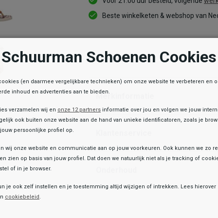
Voor 21:00 uur besteld, volgende
werk
Beste winkelketen & webshop van Ned
Schuurman Schoenen Cookies
Informatie
cookies (en daarmee vergelijkbare technieken) om onze website te verbeteren en 
rde inhoud en advertenties aan te bieden.
Merkinformatie
ies verzamelen wij en
onze 12 partners
informatie over jou en volgen we jouw inter
elijk ook buiten onze website aan de hand van unieke identificatoren, zoals je br
jouw persoonlijke profiel op.
Klantenservice
 wij onze website en communicatie aan op jouw voorkeuren. Ook kunnen we zo re
ten zien op basis van jouw profiel. Dat doen we natuurlijk niet als je tracking of cooki
Onderhoud
tel of in je browser.
e winkelvoorraad
un je ook zelf instellen en je toestemming altijd wijzigen of intrekken. Lees hierove
Toegevoegd aan je winkeltas!
Ipanema
en
cookiebeleid
.
Temas Kids