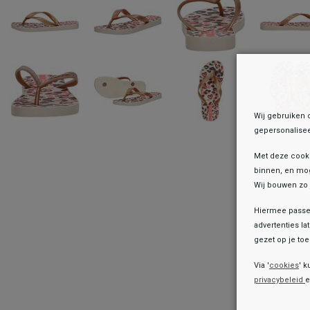
Wij gebruiken 
gepersonalisee
Met deze cook
binnen, en mog
Wij bouwen zo 
Hiermee passen
advertenties la
gezet op je toes
Onz
Via '
cookies
' k
privacybeleid