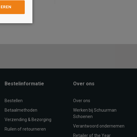
GEREN
Maat
31
32
33
34/35
30
31
32
33
34/35
OEVOEGEN AAN
TOEVOEGEN AAN
WINKELTAS
WINKELTAS
Bestelinformatie
Over ons
Bestellen
Over ons
Betaalmethoden
Werken bij Schuurman
Schoenen
Verzending & Bezorging
Verantwoord ondernemen
Ruilen of retourneren
Retailer of the Year