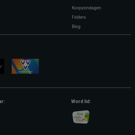
Koopzondagen
Folders
Blog
vvv-
giftcard
ar:
Word lid: