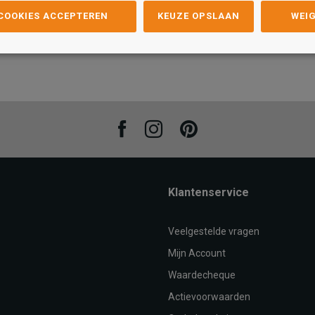
 COOKIES ACCEPTEREN
KEUZE OPSLAAN
WEI
Maat
Maat
34/35
30
31
32
33
34/35
30
AN
TOEVOEGEN AAN
T
WINKELTAS
Facebook
Instagram
Pinterest
Klantenservice
Veelgestelde vragen
Mijn Account
Waardecheque
Actievoorwaarden