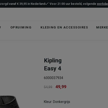
ezorgd vanaf € 39,95 in Nederland
Voor 21:00 uur besteld, volgende
werkdag
W
OPRUIMING
KLEDING EN ACCESSOIRES
MERK
Kipling
Easy 4
6000037934
49,99
54,99
Kleur: Donkergrijs