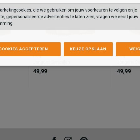
rketingcookies, die we gebruiken om jouw voorkeuren te volgen en je
te, gepersonaliseerde advertenties te laten zien, vragen we eerst jouw
mming.
Keq
Keq
 COOKIES ACCEPTEREN
KEUZE OPSLAAN
WEI
Jongens Sandalen
Jongens
Keq
Keq
49,99
49,99
Jongens Sandalen
Jongens S
49,99
49,99
Kleur
Kleur
Maat
Maat
25
26
27
21
22
23
24
25
26
27
28
21
29
AN
TOEVOEGEN AAN
T
WINKELTAS