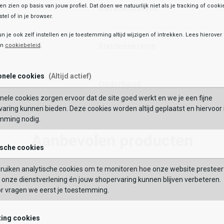
ten zien op basis van jouw profiel. Dat doen we natuurlijk niet als je tracking of cooki
Merkinformatie
tel of in je browser.
e winkelvoorraad
un je ook zelf instellen en je toestemming altijd wijzigen of intrekken. Lees hierove
Toegevoegd aan je winkeltas!
Kipling
Klantenservice
en
cookiebeleid
.
Easy 4
49,99
54,99
onele cookies
(Altijd actief)
Onderhoud
Maat:
nele cookies zorgen ervoor dat de site goed werkt en we je een fijne
BEKIJK
OEVOEGEN AAN WINKELTAS
aring kunnen bieden. Deze cookies worden altijd geplaatst en hiervoor 
mming nodig.
VERDER
Aanbevolen producten
ische cookies
GEBRUIK MIJN LOC
Vaak samen gekocht met
ruiken analytische cookies om te monitoren hoe onze website presteer
 op postcode of gebruik jouw locatie om de voorraad in een van onze
Wishlist
Wishlist
Wish
Wi
onze dienstverlening én jouw shopervaring kunnen blijven verbeteren.
els te bekijken.
or vragen we eerst je toestemming.
ing cookies