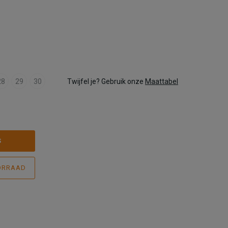
28
29
30
Twijfel je? Gebruik onze
Maattabel
S
ORRAAD