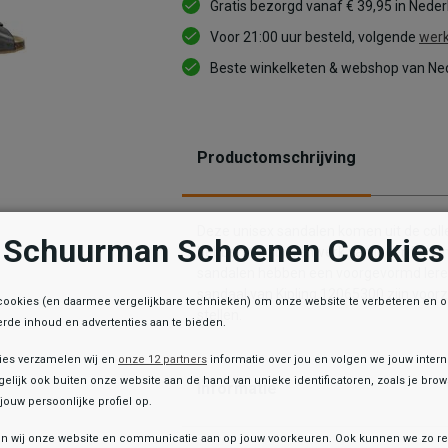
Gratis bezorgd vanaf € 39,95 in Nede
Voor 21:00 uur besteld, volgende
werk
Beste winkelketen & webshop van Ned
Productomschrijving
Deze unisex sandalen komen uit de colle
Schuurman Schoenen Cookies
hebben een bovenwerk van leder. De binn
sandalen hebben een voorgevormd leren
sandaal van Kipling 12065300 zijn voorz
cookies (en daarmee vergelijkbare technieken) om onze website te verbeteren en 
stellen.
rde inhoud en advertenties aan te bieden.
ies verzamelen wij en
onze 12 partners
informatie over jou en volgen we jouw inter
elijk ook buiten onze website aan de hand van unieke identificatoren, zoals je br
Informatie
jouw persoonlijke profiel op.
 wij onze website en communicatie aan op jouw voorkeuren. Ook kunnen we zo re