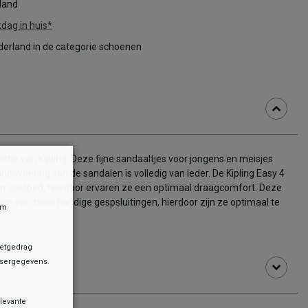
rland
dag in huis*
erland in de categorie schoenen
ctie van Kipling. Deze fijne sandaaltjes voor jongens en meisjes
envoering van de sandalen is volledig van leder. De Kipling Easy 4
 voetbed, hierdoor ervaren ze een optimaal draagcomfort. Deze
ien van twee handige gespsluitingen, hierdoor zijn ze optimaal te
om
netgedrag
owsergegevens.
levante