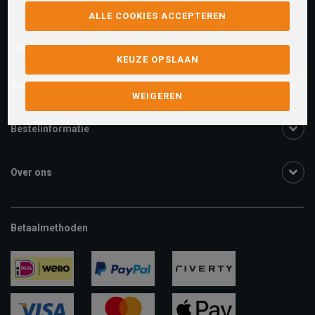
ALLE COOKIES ACCEPTEREN
Facebook chat
facebook.com/SchuurmanSchoenen
KEUZE OPSLAAN
Klantenservice
WEIGEREN
Bestelinformatie
Over ons
Betaalmethoden
ideal
paypal
riverty