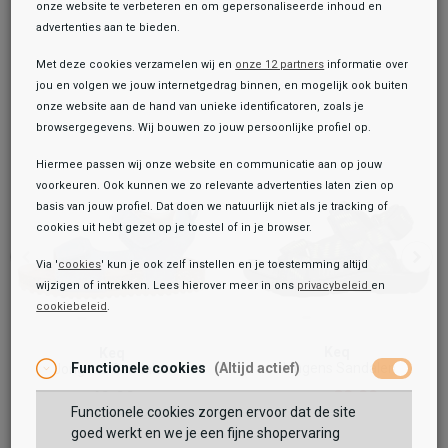
onze website te verbeteren en om gepersonaliseerde inhoud en
advertenties aan te bieden.
Met deze cookies verzamelen wij en
onze 12 partners
informatie over
jou en volgen we jouw internetgedrag binnen, en mogelijk ook buiten
onze website aan de hand van unieke identificatoren, zoals je
browsergegevens. Wij bouwen zo jouw persoonlijke profiel op.
Hiermee passen wij onze website en communicatie aan op jouw
voorkeuren. Ook kunnen we zo relevante advertenties laten zien op
basis van jouw profiel. Dat doen we natuurlijk niet als je tracking of
cookies uit hebt gezet op je toestel of in je browser.
Via '
cookies
' kun je ook zelf instellen en je toestemming altijd
wijzigen of intrekken. Lees hierover meer in ons
privacybeleid
en
cookiebeleid
.
Toegevoegd aan je winkeltas!
Onze winkelvoorraad
Keq
Keq
Keq
Jongens Sandalen
Functionele cookies
(Altijd actief)
Jongens Sandalen
Jongens Sandalen
49,99
29,99
49,99
39,99
Functionele cookies zorgen ervoor dat de site
Maat:
goed werkt en we je een fijne shopervaring