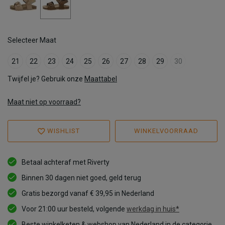
Selecteer Maat
21
22
23
24
25
26
27
28
29
30
Twijfel je? Gebruik onze
Maattabel
Maat niet op voorraad?
WISHLIST
WINKELVOORRAAD
Betaal achteraf met Riverty
Binnen 30 dagen niet goed, geld terug
Gratis bezorgd vanaf € 39,95 in Nederland
Voor 21:00 uur besteld, volgende
werkdag in huis*
Beste winkelketen & webshop van Nederland in de categorie