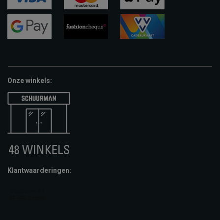
visa
mastercard
apple-
pay
google-
fashion-
vvv-
pay
cheque
giftcard
Onze winkels:
Klantwaarderingen: