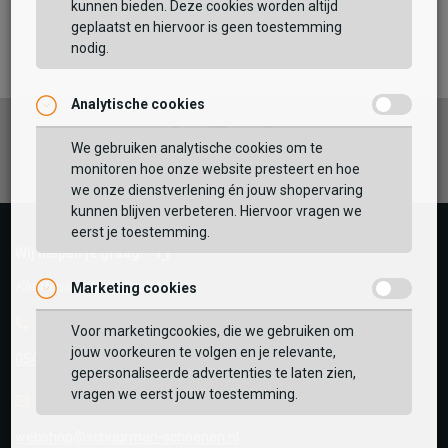
kunnen bieden. Deze cookies worden altijd
TOEVOEGEN AAN WINKELTAS
geplaatst en hiervoor is geen toestemming
nodig.
Analytische cookies
Vaak samen gekocht met
Facebook
Instagram
Pinterest
GEBRUIK MIJN LOCATIE
We gebruiken analytische cookies om te
monitoren hoe onze website presteert en hoe
BEKIJK WINKELTAS
Zoek op postcode of gebruik jouw locatie om de
we onze dienstverlening én jouw shopervaring
voorraad in een van onze winkels te bekijken.
kunnen blijven verbeteren. Hiervoor vragen we
eerst je toestemming.
VERDER WINKELEN
Wij helpen je graag!
Klantenservice is gesloten
Marketing cookies
Telefoon
Voor marketingcookies, die we gebruiken om
jouw voorkeuren te volgen en je relevante,
0545-280081
gepersonaliseerde advertenties te laten zien,
vragen we eerst jouw toestemming.
E-mail
Antwoord binnen 24 uur
webshop@schuurman-schoenen.nl