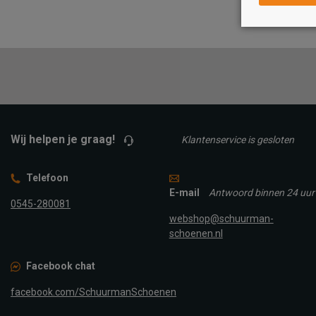
21/22
23/24
25/26
27/28
29/30
31/32
33/34
35
TOEVOEGEN A
WINKELTAS
TOEVOEGEN AAN
WINKELTAS
Wij helpen je graag!
Klantenservice is gesloten
Telefoon
E-mail
Antwoord binnen 24 uur
0545-280081
webshop@schuurman-
schoenen.nl
Facebook chat
facebook.com/SchuurmanSchoenen