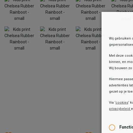
Wij gebruiken 
gepersonalisee
Met deze cook
binnen, en mog
Wij bouwen zo 
Hiermee passen
advertenties la
Onz
gezet op je toes
Via '
cookies
' k
privacybeleid
Xq 
Kid
24,
Functi