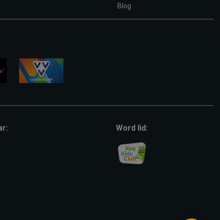
Blog
vvv-
giftcard
ar:
Word lid: