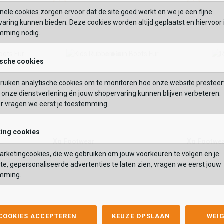
Wishlist
Wishlist
Wish
Wi
:
nele cookies zorgen ervoor dat de site goed werkt en we je een fijne
BEKIJK
aring kunnen bieden. Deze cookies worden altijd geplaatst en hiervoor 
OEVOEGEN AAN WINKELTAS
mming nodig.
VERDER
ische cookies
GEBRUIK MIJN LOC
Vaak samen gekocht met
ruiken analytische cookies om te monitoren hoe onze website presteer
 op postcode of gebruik jouw locatie om de voorraad in een van onze
onze dienstverlening én jouw shopervaring kunnen blijven verbeteren.
els te bekijken.
or vragen we eerst je toestemming.
Xq Footwear
Xq Foot
ing cookies
 Fur
Kids Rubber Rain Boots Fur
Rain Boot
Xq Footwear
Xq Footwe
29,99
29,99
r
Kids Rubber Rain Boots Fur
Rain Boots 
rketingcookies, die we gebruiken om jouw voorkeuren te volgen en je
te, gepersonaliseerde advertenties te laten zien, vragen we eerst jouw
29,99
29,99
Kleur
Kleur
mming.
Maat
Maat
 COOKIES ACCEPTEREN
KEUZE OPSLAAN
WEI
/26
27/28
21/22
23/24
25/26
27/28
29/30
21/22
31/3