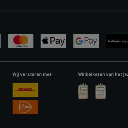
mastercard
apple-
google-
fashion-
pay
pay
cheque
Wij versturen met:
Winkelketen van het ja