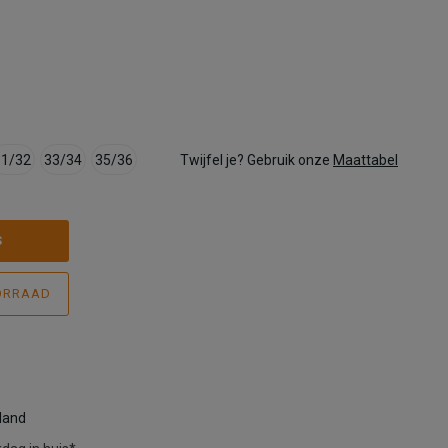
31/32
33/34
35/36
Twijfel je? Gebruik onze
Maattabel
S
ORRAAD
rland