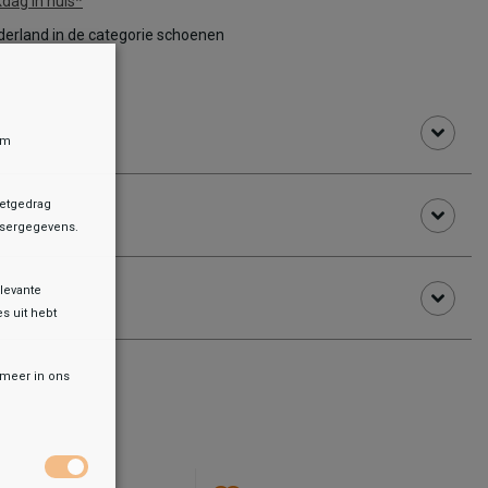
dag in huis*
erland in de categorie schoenen
om
netgedrag
owsergegevens.
levante
es uit hebt
r meer in ons