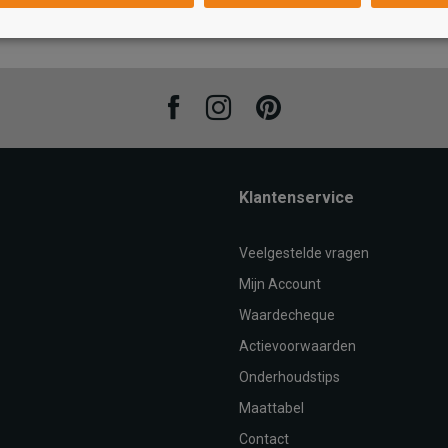
/36
AN
TOEVOEGEN AAN
T
WINKELTAS
Facebook
Instagram
Pinterest
Klantenservice
Veelgestelde vragen
Mijn Account
Waardecheque
Actievoorwaarden
Onderhoudstips
Maattabel
Contact