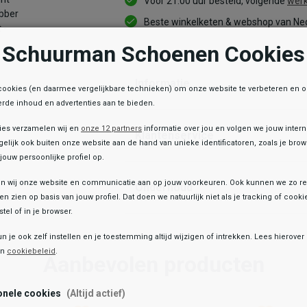
Voor 21:00 uur besteld, volgende
werk
Beste winkelketen & webshop van Ned
Schuurman Schoenen Cookies
Informatie
cookies (en daarmee vergelijkbare technieken) om onze website te verbeteren en 
rde inhoud en advertenties aan te bieden.
ies verzamelen wij en
onze 12 partners
informatie over jou en volgen we jouw inter
Klantenservice
elijk ook buiten onze website aan de hand van unieke identificatoren, zoals je br
jouw persoonlijke profiel op.
 wij onze website en communicatie aan op jouw voorkeuren. Ook kunnen we zo re
Onderhoud
ten zien op basis van jouw profiel. Dat doen we natuurlijk niet als je tracking of cooki
e winkelvoorraad
tel of in je browser.
un je ook zelf instellen en je toestemming altijd wijzigen of intrekken. Lees hierove
Toegevoegd aan je winkeltas!
en
cookiebeleid
.
Aanbevolen producten
Footwear
s print Chelsea Rubber Rainboot
99
onele cookies
(Altijd actief)