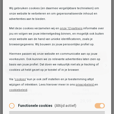
Wij gebruiken cookies (en daarmee vergelijkbare technieken) om
onze website te verbeteren en om gepersonaliseerde inhoud en
advertenties aan te bieden.
Met deze cookies verzamelen wij en
onze 12 partners
informatie over
jou en volgen we jouw internetgedrag binnen, en mogelijk ook buiten
onze website aan de hand van unieke identificatoren, zoals je
browsergegevens. Wij bouwen zo jouw persoonlijke profiel op.
Hiermee passen wij onze website en communicatie aan op jouw
voorkeuren. Ook kunnen we zo relevante advertenties laten zien op
basis van jouw profiel. Dat doen we natuurlijk niet als je tracking of
cookies uit hebt gezet op je toestel of in je browser.
Via '
cookies
' kun je ook zelf instellen en je toestemming altijd
wijzigen of intrekken. Lees hierover meer in ons
privacybeleid
en
Keq
Keq
cookiebeleid
.
Toegevoegd aan je winkeltas!
Onze winkelvoorraad
Kinderpantoffels
Kinderpantoffels
29,99
29,99
Bullboxer
Functionele cookies
(Altijd actief)
Kinderpantoffels
14,99
49,99