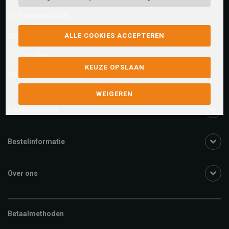
Facebook chat
facebook.com/SchuurmanSchoenen
ALLE COOKIES ACCEPTEREN
Live chat
KEUZE OPSLAAN
We zijn beschikbaar voor al je vragen
Klik hier
.
WEIGEREN
Klantenservice
Bestelinformatie
Over ons
Betaalmethoden