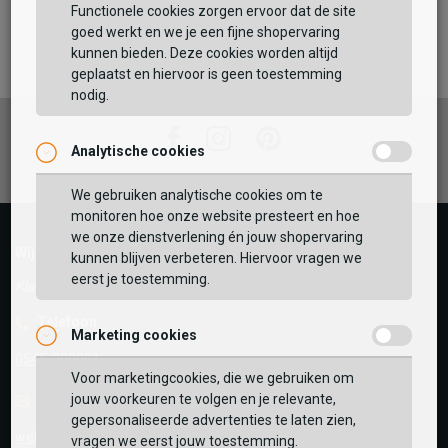
Functionele cookies zorgen ervoor dat de site
Maat:
goed werkt en we je een fijne shopervaring
kunnen bieden. Deze cookies worden altijd
TOEVOEGEN AAN WINKELTAS
geplaatst en hiervoor is geen toestemming
nodig.
Facebook
Instagram
Pinterest
Analytische cookies
Vaak samen gekocht met
GEBRUIK MIJN LOCATIE
We gebruiken analytische cookies om te
monitoren hoe onze website presteert en hoe
BEKIJK WINKELTAS
Zoek op postcode of gebruik jouw locatie om de
we onze dienstverlening én jouw shopervaring
Wij helpen je graag!
voorraad in een van onze winkels te bekijken.
kunnen blijven verbeteren. Hiervoor vragen we
eerst je toestemming.
VERDER WINKELEN
Klantenservice geopend tot 17:00
Telefoon
Marketing cookies
0545-280081
Voor marketingcookies, die we gebruiken om
jouw voorkeuren te volgen en je relevante,
E-mail
Antwoord binnen 24 uur
gepersonaliseerde advertenties te laten zien,
webshop@schuurman-schoenen.nl
vragen we eerst jouw toestemming.