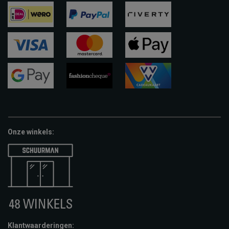
ideal
paypal
riverty
visa
mastercard
apple-
pay
google-
fashion-
vvv-
pay
cheque
giftcard
Onze winkels:
Klantwaarderingen: