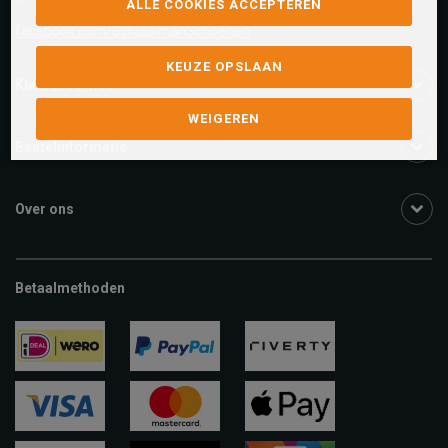
ALLE COOKIES ACCEPTEREN
facebook.com/SchuurmanSchoenen
KEUZE OPSLAAN
Klantenservice
WEIGEREN
Bestelinformatie
Over ons
Betaalmethoden
ideal
paypal
riverty
visa
mastercard
apple-