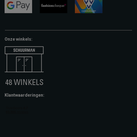
pay
google-
fashion-
vvv-
pay
cheque
giftcard
Onze winkels:
Klantwaarderingen: