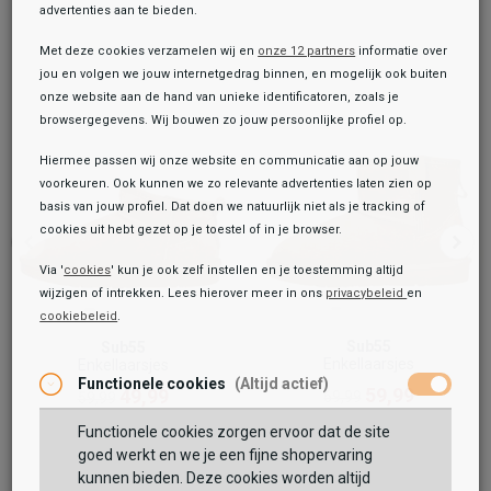
advertenties aan te bieden.
Met deze cookies verzamelen wij en
onze 12 partners
informatie over
jou en volgen we jouw internetgedrag binnen, en mogelijk ook buiten
onze website aan de hand van unieke identificatoren, zoals je
browsergegevens. Wij bouwen zo jouw persoonlijke profiel op.
Hiermee passen wij onze website en communicatie aan op jouw
voorkeuren. Ook kunnen we zo relevante advertenties laten zien op
basis van jouw profiel. Dat doen we natuurlijk niet als je tracking of
cookies uit hebt gezet op je toestel of in je browser.
Via '
cookies
' kun je ook zelf instellen en je toestemming altijd
wijzigen of intrekken. Lees hierover meer in ons
privacybeleid
en
cookiebeleid
.
Toegevoegd aan je winkeltas!
Onze winkelvoorraad
Sub55
Sub55
Enkellaarsjes
Enkellaarsjes
Sub55
Functionele cookies
(Altijd actief)
Enkellaarsjes
59,99
49,99
69,99
59,99
69,99
79,99
Functionele cookies zorgen ervoor dat de site
Maat:
goed werkt en we je een fijne shopervaring
kunnen bieden. Deze cookies worden altijd