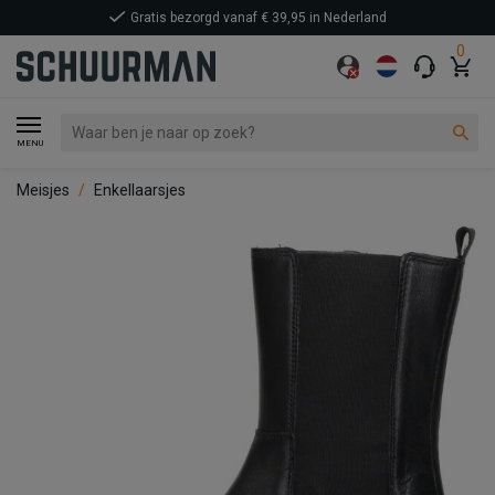
Gratis bezorgd vanaf € 39,95 in Nederland
0
MENU
Meisjes
Enkellaarsjes