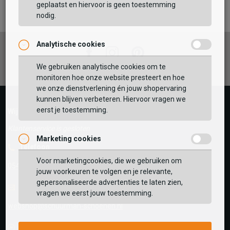
geplaatst en hiervoor is geen toestemming
TOEVOEGEN AAN WINKELTAS
nodig.
Analytische cookies
Vaak samen gekocht met
Facebook
Instagram
Pinterest
We gebruiken analytische cookies om te
GEBRUIK MIJN LOCATIE
monitoren hoe onze website presteert en hoe
BEKIJK WINKELTAS
we onze dienstverlening én jouw shopervaring
Zoek op postcode of gebruik jouw locatie om de
kunnen blijven verbeteren. Hiervoor vragen we
voorraad in een van onze winkels te bekijken.
eerst je toestemming.
VERDER WINKELEN
Wij helpen je graag!
Klantenservice is gesloten
Marketing cookies
Telefoon
Voor marketingcookies, die we gebruiken om
0545-280081
jouw voorkeuren te volgen en je relevante,
gepersonaliseerde advertenties te laten zien,
E-mail
Antwoord binnen 24 uur
vragen we eerst jouw toestemming.
webshop@schuurman-schoenen.nl
Facebook chat