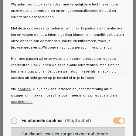
Wij gebruiken cookies (en daarmee vergelijkbare technieken) om
onze website te verbeteren en om gepersonaliseerde inhoud en
advertenties aan te bieden.
Met deze cookies verzamelen wij en
onze 12 partners
informatie over
jou en volgen we jouw internetgedrag binnen, en mogelijk ook buiten
onze website aan de hand van unieke identificatoren, zoals je
browsergegevens. Wij bouwen zo jouw persoonlijke profiel op.
Hiermee passen wij onze website en communicatie aan op jouw
voorkeuren. Ook kunnen we zo relevante advertenties laten zien op
basis van jouw profiel. Dat doen we natuurlijk niet als je tracking of
cookies uit hebt gezet op je toestel of in je browser.
Via '
cookies
' kun je ook zelf instellen en je toestemming altijd
Keq
wijzigen of intrekken. Lees hierover meer in ons
privacybeleid
en
Keq
Meisjes Baby schoentjes
Meisjes Baby schoentjes
cookiebeleid
.
Toegevoegd aan je winkeltas!
Onze winkelvoorraad
44,99
49,99
54,99
54,99
Keq
Functionele cookies
(Altijd actief)
Meisjes Baby schoentjes
54,99
59,99
Functionele cookies zorgen ervoor dat de site