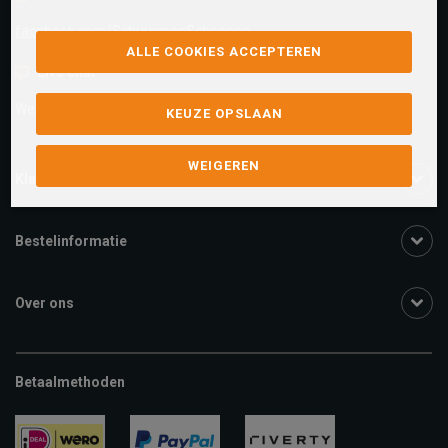
facebook.com/SchuurmanSchoenen
ALLE COOKIES ACCEPTEREN
Live chat
We zijn beschikbaar voor al je vragen
Klik hier
.
KEUZE OPSLAAN
WEIGEREN
Klantenservice
Bestelinformatie
Over ons
Betaalmethoden