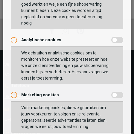
Maat:
goed werkt en we je een fijne shopervaring
kunnen bieden. Deze cookies worden altijd
TOEVOEGEN AAN WINKELTAS
geplaatst en hiervoor is geen toestemming
nodig.
Facebook
Instagram
Pinterest
Analytische cookies
Vaak samen gekocht met
GEBRUIK MIJN LOCATIE
We gebruiken analytische cookies om te
monitoren hoe onze website presteert en hoe
BEKIJK WINKELTAS
Zoek op postcode of gebruik jouw locatie om de
Wij helpen je graag!
we onze dienstverlening én jouw shopervaring
voorraad in een van onze winkels te bekijken.
kunnen blijven verbeteren. Hiervoor vragen we
Klantenservice geopend tot 17:00
eerst je toestemming.
VERDER WINKELEN
Telefoon
Marketing cookies
0545-280081
Voor marketingcookies, die we gebruiken om
E-mail
Antwoord binnen 24 uur
jouw voorkeuren te volgen en je relevante,
webshop@schuurman-schoenen.nl
gepersonaliseerde advertenties te laten zien,
vragen we eerst jouw toestemming.
Facebook chat