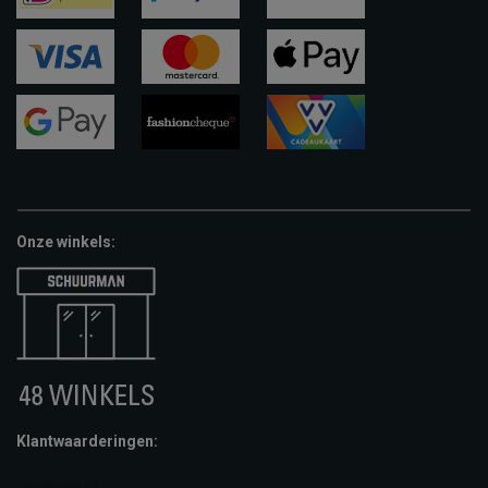
ideal
paypal
riverty
visa
mastercard
apple-
pay
google-
fashion-
vvv-
pay
cheque
giftcard
Onze winkels:
Klantwaarderingen: