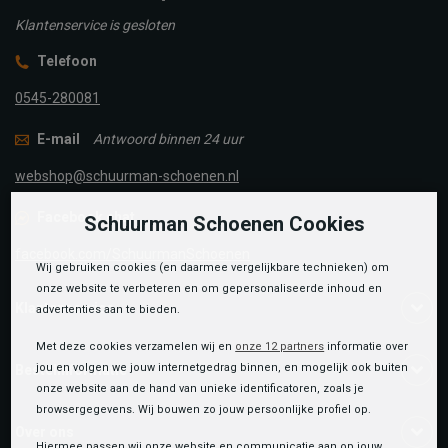
Klantenservice is gesloten
Telefoon
0545-280081
E-mail
Antwoord binnen 24 uur
webshop@schuurman-schoenen.nl
Facebook chat
Schuurman Schoenen Cookies
facebook.com/SchuurmanSchoenen
Wij gebruiken cookies (en daarmee vergelijkbare technieken) om
onze website te verbeteren en om gepersonaliseerde inhoud en
Klantenservice
advertenties aan te bieden.
Met deze cookies verzamelen wij en
onze 12 partners
informatie over
jou en volgen we jouw internetgedrag binnen, en mogelijk ook buiten
Bestelinformatie
onze website aan de hand van unieke identificatoren, zoals je
browsergegevens. Wij bouwen zo jouw persoonlijke profiel op.
Over ons
Hiermee passen wij onze website en communicatie aan op jouw