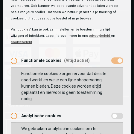
voorkeuren. Ook kunnen we zo relevante advertenties laten zien op
basis van jouw profiel. Dat doen we natuurlijk niet als je tracking of
Betaalmethoden
cookies uit hebt gezet op je toestel of in je browser.
Via '
cookies
' kun je ook zelf instellen en je toestemming altijd
wijzigen of intrekken. Lees hierover meer in ons
privacybeleid
en
cookiebeleid
.
ideal
paypal
riverty
Functionele cookies
(Altijd actief)
visa
mastercard
apple-
pay
Functionele cookies zorgen ervoor dat de site
goed werkt en we je een fijne shopervaring
google-
fashion-
vvv-
kunnen bieden. Deze cookies worden altijd
pay
cheque
giftcard
geplaatst en hiervoor is geen toestemming
nodig.
Onze winkels:
Analytische cookies
We gebruiken analytische cookies om te