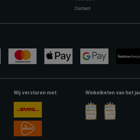
Contact
mastercard
apple-
google-
fashion-
pay
pay
cheque
Wij versturen met:
Winkelketen van het ja