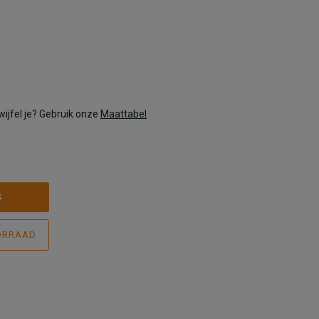
wijfel je? Gebruik onze
Maattabel
S
ORRAAD