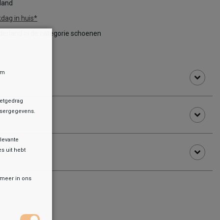
rland
dag in huis*
erland in de categorie schoenen
om
netgedrag
owsergegevens.
levante
es uit hebt
r meer in ons