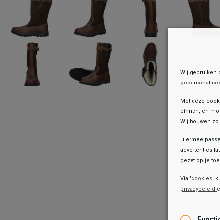
Wij gebruiken 
gepersonalisee
Met deze cook
binnen, en mog
Wij bouwen zo 
Hiermee passen
advertenties la
gezet op je toes
Onz
Via '
cookies
' k
privacybeleid
Functi