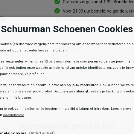
Gratis bezorgd vanaf € 39,95 in Nede
Voor 21:00 uur besteld, volgende
werk
Beste winkelketen & webshop van Ned
Schuurman Schoenen Cookies
cookies (en daarmee vergelijkbare technieken) om onze website te verbeteren en 
Informatie
rde inhoud en advertenties aan te bieden.
ies verzamelen wij en
onze 12 partners
informatie over jou en volgen we jouw inter
elijk ook buiten onze website aan de hand van unieke identificatoren, zoals je br
Klantenservice
jouw persoonlijke profiel op.
 wij onze website en communicatie aan op jouw voorkeuren. Ook kunnen we zo re
ten zien op basis van jouw profiel. Dat doen we natuurlijk niet als je tracking of cooki
Onderhoud
tel of in je browser.
e winkelvoorraad
un je ook zelf instellen en je toestemming altijd wijzigen of intrekken. Lees hierove
Toegevoegd aan je winkeltas!
Grisport
en
cookiebeleid
.
Sutherland
Aanbevolen producten
169,99
onele cookies
(Altijd actief)