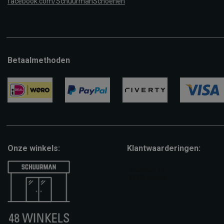
facebook.com/SchuurmanSchoenen
Betaalmethoden
ideal
paypal
riverty
visa
Onze winkels:
Klantwaarderingen: