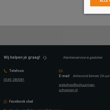
ALLE
Maat
Maat
37
39
40
42
38
39
40
42
TOEVOEGEN A
TOEVOEGEN AAN
WINKELTAS
WINKELTAS
Wij helpen je graag!
Klantenservice is gesloten
Telefoon
E-mail
Antwoord binnen 24 uur
0545-280081
webshop@schuurman-
schoenen.nl
Facebook chat