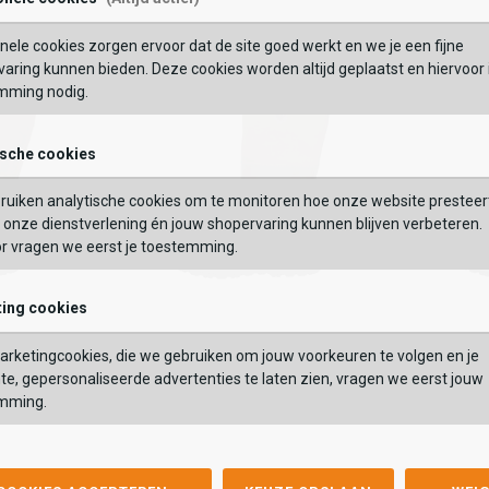
Maat:
Wishlist
Wishlist
Wish
Wi
nele cookies zorgen ervoor dat de site goed werkt en we je een fijne
BEKIJK
OEVOEGEN AAN WINKELTAS
aring kunnen bieden. Deze cookies worden altijd geplaatst en hiervoor 
mming nodig.
VERDER
ische cookies
GEBRUIK MIJN LOC
Vaak samen gekocht met
ruiken analytische cookies om te monitoren hoe onze website presteer
 op postcode of gebruik jouw locatie om de voorraad in een van onze
onze dienstverlening én jouw shopervaring kunnen blijven verbeteren.
els te bekijken.
or vragen we eerst je toestemming.
ing cookies
Grisport
Grisport
Highland
Venture 
Grisport
Grisport
rketingcookies, die we gebruiken om jouw voorkeuren te volgen en je
169,99
169,99
Highland
Venture Mi
te, gepersonaliseerde advertenties te laten zien, vragen we eerst jouw
169,99
169,99
mming.
Kleur
Kleur