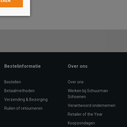
GEREN
Maat
37
38
39
40
41
42
43
36
37
38
39
40
42
OEVOEGEN AAN
TOEVOEGEN AAN
WINKELTAS
WINKELTAS
Bestelinformatie
Over ons
Bestellen
Over ons
Betaalmethoden
Werken bij Schuurman
Schoenen
Verzending & Bezorging
Verantwoord ondernemen
Ruilen of retourneren
Retailer of the Year
Koopzondagen