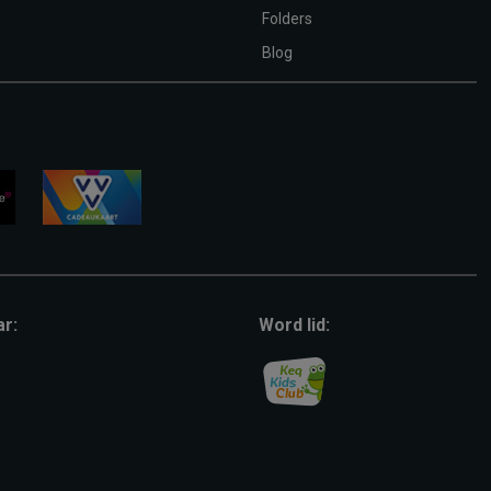
Folders
Blog
vvv-
giftcard
ar:
Word lid: