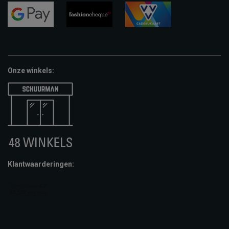
visa
mastercard
apple-
pay
google-
fashion-
vvv-
pay
cheque
giftcard
Onze winkels:
Klantwaarderingen: