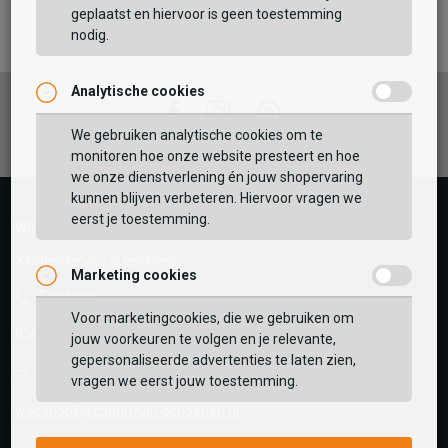
geplaatst en hiervoor is geen toestemming
TOEVOEGEN AAN WINKELTAS
nodig.
Analytische cookies
Vaak samen gekocht met
Facebook
Instagram
Pinterest
We gebruiken analytische cookies om te
GEBRUIK MIJN LOCATIE
monitoren hoe onze website presteert en hoe
BEKIJK WINKELTAS
we onze dienstverlening én jouw shopervaring
Zoek op postcode of gebruik jouw locatie om de
kunnen blijven verbeteren. Hiervoor vragen we
voorraad in een van onze winkels te bekijken.
eerst je toestemming.
VERDER WINKELEN
Wij helpen je graag!
Klantenservice is gesloten
Marketing cookies
Telefoon
Voor marketingcookies, die we gebruiken om
0545-280081
jouw voorkeuren te volgen en je relevante,
gepersonaliseerde advertenties te laten zien,
E-mail
Antwoord binnen 24 uur
vragen we eerst jouw toestemming.
webshop@schuurman-schoenen.nl