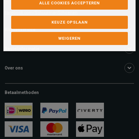
Facebook chat
ALLE COOKIES ACCEPTEREN
facebook.com/SchuurmanSchoenen
KEUZE OPSLAAN
Klantenservice
WEIGEREN
Bestelinformatie
Over ons
Betaalmethoden
ideal
paypal
riverty