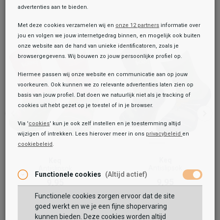
advertenties aan te bieden.
Met deze cookies verzamelen wij en
onze 12 partners
informatie over
jou en volgen we jouw internetgedrag binnen, en mogelijk ook buiten
onze website aan de hand van unieke identificatoren, zoals je
browsergegevens. Wij bouwen zo jouw persoonlijke profiel op.
Hiermee passen wij onze website en communicatie aan op jouw
voorkeuren. Ook kunnen we zo relevante advertenties laten zien op
basis van jouw profiel. Dat doen we natuurlijk niet als je tracking of
cookies uit hebt gezet op je toestel of in je browser.
Via '
cookies
' kun je ook zelf instellen en je toestemming altijd
wijzigen of intrekken. Lees hierover meer in ons
privacybeleid
en
cookiebeleid
.
Toegevoegd aan je winkeltas!
Onze winkelvoorraad
Keq
Keq
Vans
Antislipsok
Antislipsok
Functionele cookies
(Altijd actief)
KIDS Classic Vans Crew B
9,95
9,95
19,99
54,99
Functionele cookies zorgen ervoor dat de site
Maat:
goed werkt en we je een fijne shopervaring
kunnen bieden. Deze cookies worden altijd