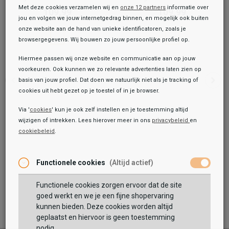
Met deze cookies verzamelen wij en
onze 12 partners
informatie over
109,99
109,99
jou en volgen we jouw internetgedrag binnen, en mogelijk ook buiten
onze website aan de hand van unieke identificatoren, zoals je
browsergegevens. Wij bouwen zo jouw persoonlijke profiel op.
Hiermee passen wij onze website en communicatie aan op jouw
voorkeuren. Ook kunnen we zo relevante advertenties laten zien op
basis van jouw profiel. Dat doen we natuurlijk niet als je tracking of
cookies uit hebt gezet op je toestel of in je browser.
Via '
cookies
' kun je ook zelf instellen en je toestemming altijd
wijzigen of intrekken. Lees hierover meer in ons
privacybeleid
en
Onze winkelvoorraad
cookiebeleid
.
Toegevoegd aan je winkeltas!
Functionele cookies
(Altijd actief)
Baron Filou
Organic Hoodie Filou XLI.
109,99
Functionele cookies zorgen ervoor dat de site
goed werkt en we je een fijne shopervaring
Maat:
kunnen bieden. Deze cookies worden altijd
geplaatst en hiervoor is geen toestemming
TOEVOEGEN AAN WINKELTAS
nodig.