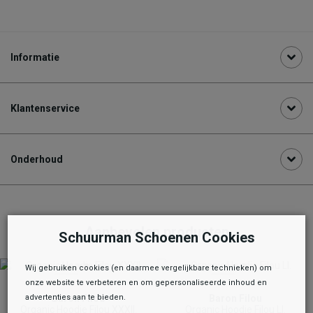
Informatie
Klantenservice
Onderhoud
Aanbevolen producten
Schuurman Schoenen Cookies
Wij gebruiken cookies (en daarmee vergelijkbare technieken) om
onze website te verbeteren en om gepersonaliseerde inhoud en
advertenties aan te bieden.
Baron Filou
Baron Filou
Organic Hoodie Filou XXXII.
Organic Hoodie Filou LI.