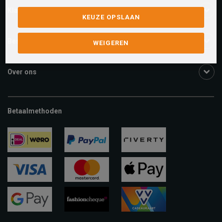
Klantenservice
KEUZE OPSLAAN
Bestelinformatie
WEIGEREN
Over ons
Betaalmethoden
ideal
paypal
riverty
visa
mastercard
apple-
pay
google-
fashion-
vvv-