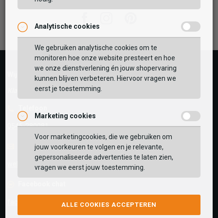
Facebook
Instagram
Pinterest
Analytische cookies
Vaak samen gekocht met
We gebruiken analytische cookies om te
GEBRUIK MIJN LOCATIE
monitoren hoe onze website presteert en hoe
BEKIJK WINKELTAS
we onze dienstverlening én jouw shopervaring
Wij helpen je graag!
Zoek op postcode of gebruik jouw locatie om de
kunnen blijven verbeteren. Hiervoor vragen we
voorraad in een van onze winkels te bekijken.
eerst je toestemming.
VERDER WINKELEN
Klantenservice is gesloten
Telefoon
Marketing cookies
0545-280081
Voor marketingcookies, die we gebruiken om
E-mail
Antwoord binnen 24 uur
jouw voorkeuren te volgen en je relevante,
gepersonaliseerde advertenties te laten zien,
webshop@schuurman-schoenen.nl
vragen we eerst jouw toestemming.
Facebook chat
facebook.com/SchuurmanSchoenen
ALLE COOKIES ACCEPTEREN