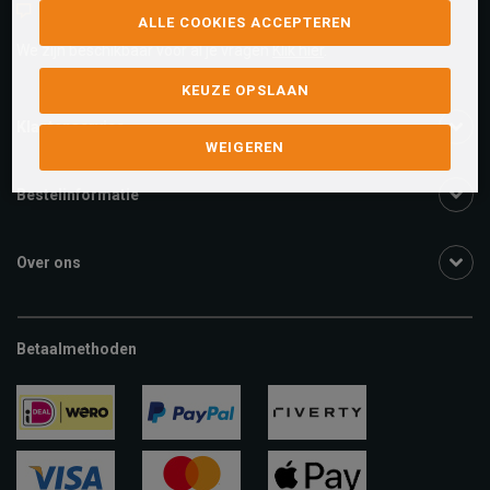
Live chat
ALLE COOKIES ACCEPTEREN
We zijn beschikbaar voor al je vragen
Klik hier
.
KEUZE OPSLAAN
Klantenservice
WEIGEREN
Bestelinformatie
Over ons
Betaalmethoden
ideal
paypal
riverty