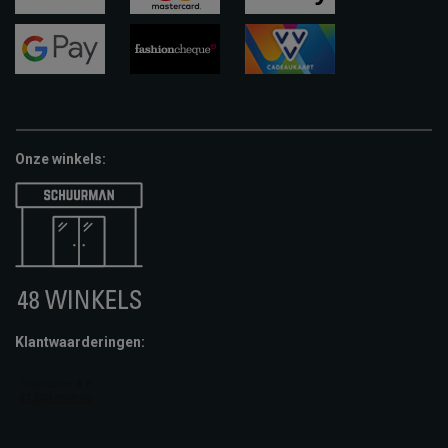
visa
mastercard
apple-
pay
google-
fashion-
vvv-
pay
cheque
giftcard
Onze winkels:
Klantwaarderingen: