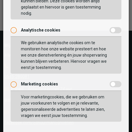
kunnen bieden. Deze cookies worden altijd
TOEVOEGEN AAN WINKELTAS
geplaatst en hiervoor is geen toestemming
Facebook
Instagram
Pinterest
nodig.
Analytische cookies
Vaak samen gekocht met
GEBRUIK MIJN LOCATIE
We gebruiken analytische cookies om te
Wij helpen je graag!
monitoren hoe onze website presteert en hoe
BEKIJK WINKELTAS
Zoek op postcode of gebruik jouw locatie om de
we onze dienstverlening én jouw shopervaring
Klantenservice geopend tot 17:00
voorraad in een van onze winkels te bekijken.
kunnen blijven verbeteren. Hiervoor vragen we
Telefoon
eerst je toestemming.
VERDER WINKELEN
0545-280081
Marketing cookies
E-mail
Antwoord binnen 24 uur
Voor marketingcookies, die we gebruiken om
webshop@schuurman-schoenen.nl
jouw voorkeuren te volgen en je relevante,
gepersonaliseerde advertenties te laten zien,
Facebook chat
vragen we eerst jouw toestemming.
facebook.com/SchuurmanSchoenen