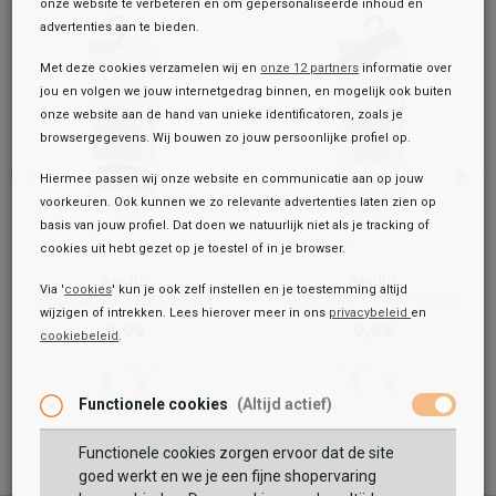
onze website te verbeteren en om gepersonaliseerde inhoud en
advertenties aan te bieden.
Met deze cookies verzamelen wij en
onze 12 partners
informatie over
jou en volgen we jouw internetgedrag binnen, en mogelijk ook buiten
onze website aan de hand van unieke identificatoren, zoals je
browsergegevens. Wij bouwen zo jouw persoonlijke profiel op.
Hiermee passen wij onze website en communicatie aan op jouw
voorkeuren. Ook kunnen we zo relevante advertenties laten zien op
basis van jouw profiel. Dat doen we natuurlijk niet als je tracking of
cookies uit hebt gezet op je toestel of in je browser.
Apollo
Apollo
Via '
cookies
' kun je ook zelf instellen en je toestemming altijd
Stripe Sport Socks 3-pack
Stripe Sport Socks 3-pack
wijzigen of intrekken. Lees hierover meer in ons
privacybeleid
en
9,99
9,99
cookiebeleid
.
Toegevoegd aan je winkeltas!
Onze winkelvoorraad
Happy Socks
Functionele cookies
(Altijd actief)
Money Money Sock
11,99
Functionele cookies zorgen ervoor dat de site
Maat:
36-40
goed werkt en we je een fijne shopervaring