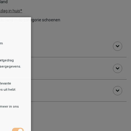
rland
dag in huis*
erland in de categorie schoenen
om
netgedrag
owsergegevens.
levante
es uit hebt
r meer in ons