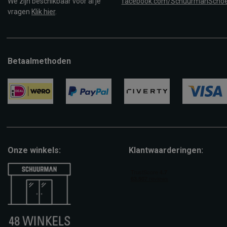
We zijn beschikbaar voor al je
facebook.com/SchuurmanScho
vragen
Klik hier
.
Betaalmethoden
ideal
paypal
riverty
visa
Onze winkels:
Klantwaarderingen: