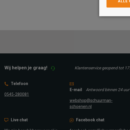
ALLE
Maat
Maat
39-41
44-45
46-4
39/42
43/46
TOEVOEGEN A
TOEVOEGEN AAN
WINKELTAS
WINKELTAS
Wij helpen je graag!
Klantenservice geopend tot 17
Telefoon
E-mail
Antwoord binnen 24 uur
0545-280081
webshop@schuurman-
schoenen.nl
Live chat
Facebook chat