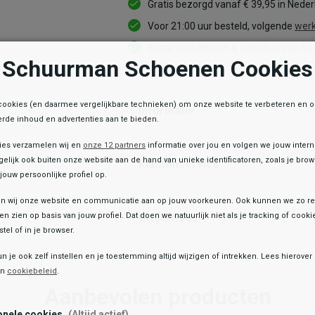
Gratis bezorgd vanaf € 39,95 in Nede
Voor 21:00 uur besteld, volgende
werk
Beste winkelketen & webshop van Ned
Schuurman Schoenen Cookies
cookies (en daarmee vergelijkbare technieken) om onze website te verbeteren en 
Informatie
rde inhoud en advertenties aan te bieden.
ies verzamelen wij en
onze 12 partners
informatie over jou en volgen we jouw inter
elijk ook buiten onze website aan de hand van unieke identificatoren, zoals je br
Klantenservice
jouw persoonlijke profiel op.
 wij onze website en communicatie aan op jouw voorkeuren. Ook kunnen we zo re
ten zien op basis van jouw profiel. Dat doen we natuurlijk niet als je tracking of cooki
Onderhoud
tel of in je browser.
e winkelvoorraad
un je ook zelf instellen en je toestemming altijd wijzigen of intrekken. Lees hierove
Toegevoegd aan je winkeltas!
Happy Socks
en
cookiebeleid
.
Heren sokken
Aanbevolen producten
11,99
onele cookies
(Altijd actief)