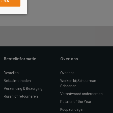
GEREN
Maat
105
115
105
115
TOEVOEGEN AAN
WINKELTAS
OEVOEGEN AAN
WINKELTAS
Bestelinformatie
Over ons
Bestellen
Over ons
Betaalmethoden
Werken bij Schuurman
Schoenen
Verzending & Bezorging
Verantwoord ondernemen
Ruilen of retourneren
Retailer of the Year
Koopzondagen