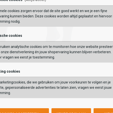
Maat:
Wishlist
Wishlist
Wish
Wi
nele cookies zorgen ervoor dat de site goed werkt en we je een fijne
BEKIJK
OEVOEGEN AAN WINKELTAS
aring kunnen bieden. Deze cookies worden altijd geplaatst en hiervoor 
mming nodig.
VERDER
ische cookies
GEBRUIK MIJN LOC
Vaak samen gekocht met
ruiken analytische cookies om te monitoren hoe onze website presteer
 op postcode of gebruik jouw locatie om de voorraad in een van onze
onze dienstverlening én jouw shopervaring kunnen blijven verbeteren.
els te bekijken.
or vragen we eerst je toestemming.
ing cookies
Falke
Sub55
TK2 Melange
Heren R
Falke
Sub55
rketingcookies, die we gebruiken om jouw voorkeuren te volgen en je
26,99
24,99
TK2 Melange
Heren Rie
te, gepersonaliseerde advertenties te laten zien, vragen we eerst jouw
26,99
24,99
mming.
Kleur
Kleur