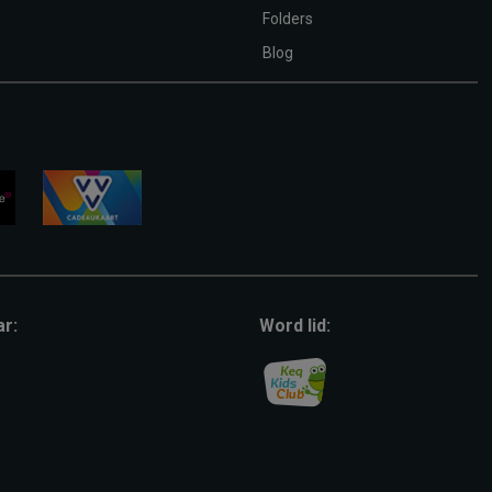
Folders
Blog
vvv-
giftcard
ar:
Word lid: