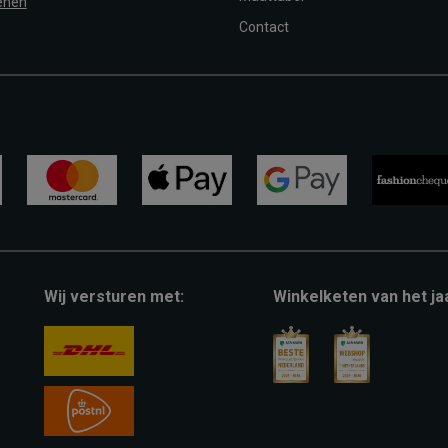
enen
Contact
mastercard
apple-
google-
fashion-
pay
pay
cheque
Wij versturen met:
Winkelketen van het ja