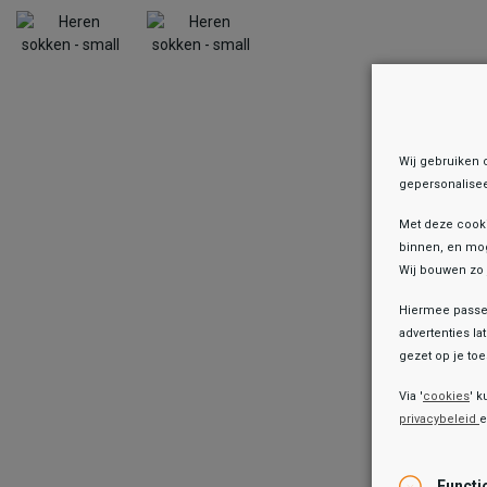
Wij gebruiken 
gepersonalisee
Met deze cook
binnen, en mog
Wij bouwen zo 
Hiermee passen
advertenties la
gezet op je toes
Onz
Via '
cookies
' k
privacybeleid
Functi