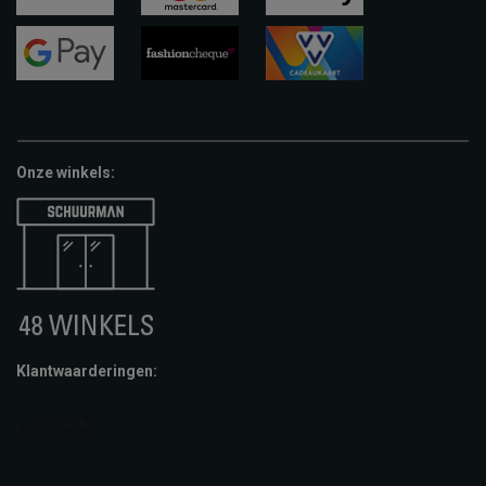
visa
mastercard
apple-
pay
google-
fashion-
vvv-
pay
cheque
giftcard
Onze winkels:
Klantwaarderingen: