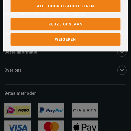
Live chat
ALLE COOKIES ACCEPTEREN
We zijn beschikbaar voor al je vragen
Klik hier
.
KEUZE OPSLAAN
Klantenservice
WEIGEREN
Bestelinformatie
Over ons
Betaalmethoden
ideal
paypal
riverty