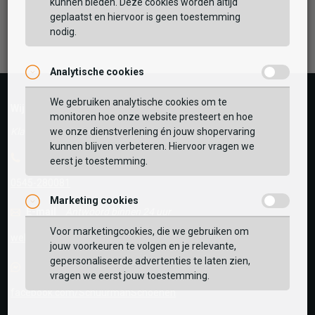
kunnen bieden. Deze cookies worden altijd
TOEVOEGEN AAN WINKELTAS
geplaatst en hiervoor is geen toestemming
Facebook
Instagram
Pinterest
nodig.
Analytische cookies
Vaak samen gekocht met
GEBRUIK MIJN LOCATIE
We gebruiken analytische cookies om te
Wij helpen je graag!
monitoren hoe onze website presteert en hoe
BEKIJK WINKELTAS
Zoek op postcode of gebruik jouw locatie om de
we onze dienstverlening én jouw shopervaring
Klantenservice geopend tot 17:00
voorraad in een van onze winkels te bekijken.
kunnen blijven verbeteren. Hiervoor vragen we
Telefoon
eerst je toestemming.
VERDER WINKELEN
0545-280081
Marketing cookies
E-mail
Antwoord binnen 24 uur
Voor marketingcookies, die we gebruiken om
webshop@schuurman-schoenen.nl
jouw voorkeuren te volgen en je relevante,
gepersonaliseerde advertenties te laten zien,
Facebook chat
vragen we eerst jouw toestemming.
facebook.com/SchuurmanSchoenen