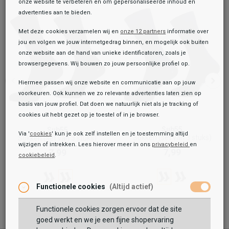
onze website te verbeteren en om gepersonaliseerde inhoud en
advertenties aan te bieden.
Met deze cookies verzamelen wij en
onze 12 partners
informatie over
jou en volgen we jouw internetgedrag binnen, en mogelijk ook buiten
onze website aan de hand van unieke identificatoren, zoals je
browsergegevens. Wij bouwen zo jouw persoonlijke profiel op.
Hiermee passen wij onze website en communicatie aan op jouw
voorkeuren. Ook kunnen we zo relevante advertenties laten zien op
basis van jouw profiel. Dat doen we natuurlijk niet als je tracking of
cookies uit hebt gezet op je toestel of in je browser.
Sub55
Sub55
Via '
cookies
' kun je ook zelf instellen en je toestemming altijd
Sokken (set van 3 stuks)
Sokken (set van 3 stuks)
wijzigen of intrekken. Lees hierover meer in ons
privacybeleid
en
7,99
7,99
cookiebeleid
.
Toegevoegd aan je winkeltas!
Onze winkelvoorraad
Happy Socks
Functionele cookies
(Altijd actief)
Banana Sock
11,99
Functionele cookies zorgen ervoor dat de site
Maat:
goed werkt en we je een fijne shopervaring