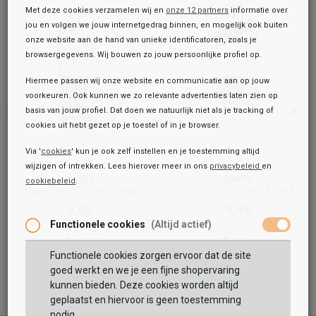
Met deze cookies verzamelen wij en
onze 12 partners
informatie over
jou en volgen we jouw internetgedrag binnen, en mogelijk ook buiten
onze website aan de hand van unieke identificatoren, zoals je
browsergegevens. Wij bouwen zo jouw persoonlijke profiel op.
Hiermee passen wij onze website en communicatie aan op jouw
voorkeuren. Ook kunnen we zo relevante advertenties laten zien op
basis van jouw profiel. Dat doen we natuurlijk niet als je tracking of
cookies uit hebt gezet op je toestel of in je browser.
Via '
cookies
' kun je ook zelf instellen en je toestemming altijd
wijzigen of intrekken. Lees hierover meer in ons
privacybeleid
en
Apollo
Apollo
cookiebeleid
.
Toegevoegd aan je winkeltas!
Onze winkelvoorraad
Stripe Sport Socks 3-pack
Stripe Sport Socks 3-pack
9,99
9,99
Happy Socks
Functionele cookies
(Altijd actief)
Banana Sock
11,99
Functionele cookies zorgen ervoor dat de site
Maat:
36-40
goed werkt en we je een fijne shopervaring
kunnen bieden. Deze cookies worden altijd
TOEVOEGEN AAN WINKELTAS
geplaatst en hiervoor is geen toestemming
nodig.