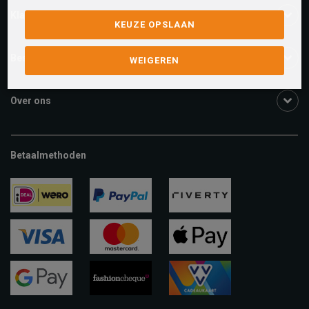
Klantenservice
KEUZE OPSLAAN
Bestelinformatie
WEIGEREN
Over ons
Betaalmethoden
ideal
paypal
riverty
visa
mastercard
apple-
pay
google-
fashion-
vvv-