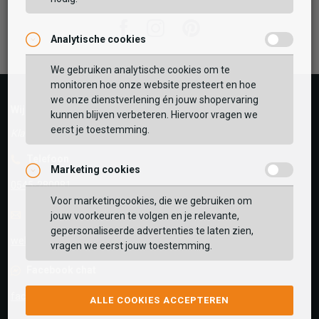
Facebook
Instagram
Pinterest
Analytische cookies
Vaak samen gekocht met
GEBRUIK MIJN LOCATIE
We gebruiken analytische cookies om te
monitoren hoe onze website presteert en hoe
BEKIJK WINKELTAS
Zoek op postcode of gebruik jouw locatie om de
we onze dienstverlening én jouw shopervaring
Wij helpen je graag!
voorraad in een van onze winkels te bekijken.
kunnen blijven verbeteren. Hiervoor vragen we
eerst je toestemming.
VERDER WINKELEN
Klantenservice is gesloten
Telefoon
Marketing cookies
0545-280081
Voor marketingcookies, die we gebruiken om
E-mail
Antwoord binnen 24 uur
jouw voorkeuren te volgen en je relevante,
gepersonaliseerde advertenties te laten zien,
webshop@schuurman-schoenen.nl
vragen we eerst jouw toestemming.
Facebook chat
facebook.com/SchuurmanSchoenen
ALLE COOKIES ACCEPTEREN