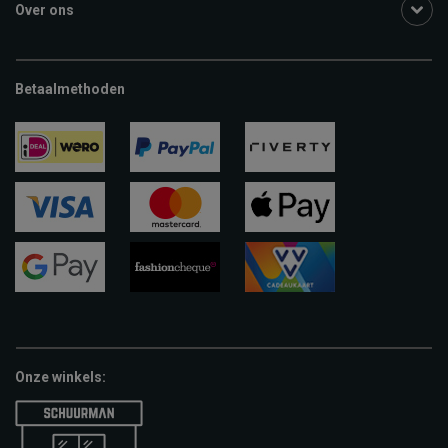
Over ons
Betaalmethoden
ideal
paypal
riverty
visa
mastercard
apple-
pay
google-
fashion-
vvv-
pay
cheque
giftcard
Onze winkels: