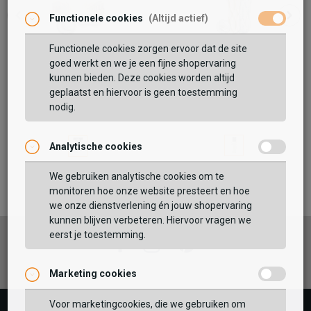
Bergal
Functionele cookies
(Altijd actief)
Magic Step
8,99
Functionele cookies zorgen ervoor dat de site
Maat:
ONE
goed werkt en we je een fijne shopervaring
kunnen bieden. Deze cookies worden altijd
Bergal
Bergal
Thermo
geplaatst en hiervoor is geen toestemming
Antislip
TOEVOEGEN AAN WINKELTAS
nodig.
8,25
4,99
Analytische cookies
Vaak samen gekocht met
We gebruiken analytische cookies om te
GEBRUIK MIJN LOCATIE
monitoren hoe onze website presteert en hoe
BEKIJK WINKELTAS
we onze dienstverlening én jouw shopervaring
Zoek op postcode of gebruik jouw locatie om de
kunnen blijven verbeteren. Hiervoor vragen we
voorraad in een van onze winkels te bekijken.
eerst je toestemming.
VERDER WINKELEN
Facebook
Instagram
Pinterest
Marketing cookies
Voor marketingcookies, die we gebruiken om