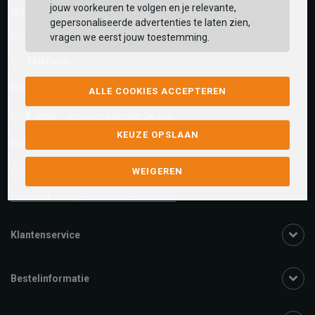
jouw voorkeuren te volgen en je relevante,
Wij helpen je graag!
gepersonaliseerde advertenties te laten zien,
Klantenservice is gesloten
vragen we eerst jouw toestemming.
Telefoon
0545-280081
ALLE COOKIES ACCEPTEREN
E-mail
Antwoord binnen 24 uur
KEUZE OPSLAAN
webshop@schuurman-schoenen.nl
Facebook chat
WEIGEREN
facebook.com/SchuurmanSchoenen
Klantenservice
Bestelinformatie