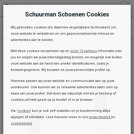
Klantenservice
Schuurman Schoenen Cookies
Onderhoud
Wij gebruiken cookies (en daarmee vergelijkbare technieken) om
onze website te verbeteren en om gepersonaliseerde inhoud en
advertenties aan te bieden.
Met deze cookies verzamelen wij en
onze 12 partners
informatie over
Aanbevolen producten
jou en volgen we jouw internetgedrag binnen, en mogelijk ook buiten
onze website aan de hand van unieke identificatoren, zoals je
browsergegevens. Wij bouwen zo jouw persoonlijke profiel op.
Hiermee passen wij onze website en communicatie aan op jouw
voorkeuren. Ook kunnen we zo relevante advertenties laten zien op
basis van jouw profiel. Dat doen we natuurlijk niet als je tracking of
cookies uit hebt gezet op je toestel of in je browser.
Via '
cookies
' kun je ook zelf instellen en je toestemming altijd
wijzigen of intrekken. Lees hierover meer in ons
privacybeleid
en
cookiebeleid
.
Toegevoegd aan je winkeltas!
Onze winkelvoorraad