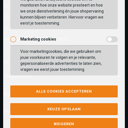
monitoren hoe onze website presteert en hoe
Telefoon
BEKIJK WINKELTAS
Zoek op postcode of gebruik jouw locatie om de
we onze dienstverlening én jouw shopervaring
0545-280081
voorraad in een van onze winkels te bekijken.
kunnen blijven verbeteren. Hiervoor vragen we
eerst je toestemming.
VERDER WINKELEN
E-mail
Antwoord binnen 24 uur
webshop@schuurman-schoenen.nl
Marketing cookies
Facebook chat
Voor marketingcookies, die we gebruiken om
jouw voorkeuren te volgen en je relevante,
facebook.com/SchuurmanSchoenen
gepersonaliseerde advertenties te laten zien,
vragen we eerst jouw toestemming.
Klantenservice
ALLE COOKIES ACCEPTEREN
Bestelinformatie
KEUZE OPSLAAN
Over ons
WEIGEREN