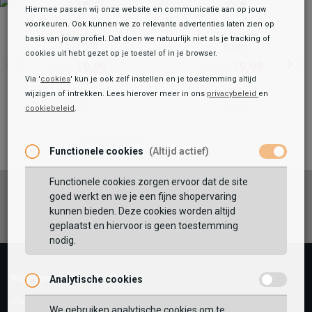
Hiermee passen wij onze website en communicatie aan op jouw
voorkeuren. Ook kunnen we zo relevante advertenties laten zien op
I'm Dutch
I'm Dutch
basis van jouw profiel. Dat doen we natuurlijk niet als je tracking of
Tyler Dot
Keith
cookies uit hebt gezet op je toestel of in je browser.
19,99
19,99
34,99
34,99
Via '
cookies
' kun je ook zelf instellen en je toestemming altijd
wijzigen of intrekken. Lees hierover meer in ons
privacybeleid
en
cookiebeleid
.
Toegevoegd aan je winkeltas!
Onze winkelvoorraad
I'm Dutch
Functionele cookies
(Altijd actief)
Tylor Dot
19,99
34,99
Functionele cookies zorgen ervoor dat de site
Maat:
ONE
Facebook
Instagram
Pinterest
goed werkt en we je een fijne shopervaring
kunnen bieden. Deze cookies worden altijd
TOEVOEGEN AAN WINKELTAS
geplaatst en hiervoor is geen toestemming
nodig.
Wij helpen je graag!
Analytische cookies
Vaak samen gekocht met
Klantenservice is gesloten
GEBRUIK MIJN LOCATIE
We gebruiken analytische cookies om te