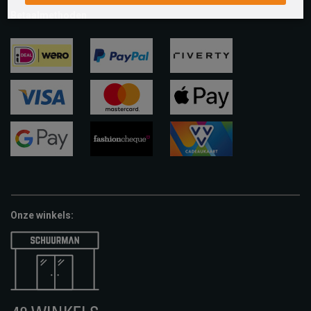
Betaalmethoden
ideal
paypal
riverty
visa
mastercard
apple-
pay
google-
fashion-
vvv-
pay
cheque
giftcard
Onze winkels: