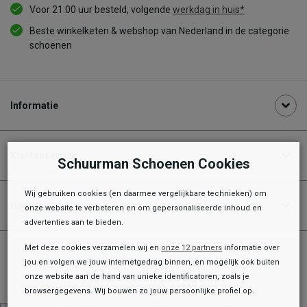
Voor 21:00 uur besteld, volgende
werkdag in huis*
Beste winkelketen & webshop van Nederland in de categorie
schoenen
Informatie
Klantenservice
Schuurman Schoenen Cookies
Wij gebruiken cookies (en daarmee vergelijkbare technieken) om
Onderhoud
onze website te verbeteren en om gepersonaliseerde inhoud en
advertenties aan te bieden.
Met deze cookies verzamelen wij en
onze 12 partners
informatie over
jou en volgen we jouw internetgedrag binnen, en mogelijk ook buiten
Aanbevolen producten
onze website aan de hand van unieke identificatoren, zoals je
browsergegevens. Wij bouwen zo jouw persoonlijke profiel op.