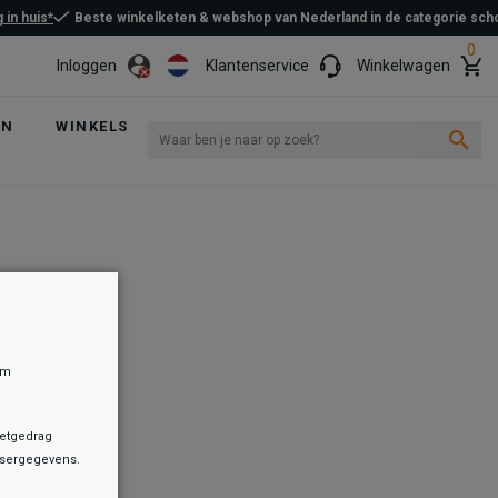
 in huis*
Beste winkelketen & webshop van Nederland in de categorie sc
0
Inloggen
Klantenservice
Winkelwagen
EN
WINKELS
om
netgedrag
owsergegevens.