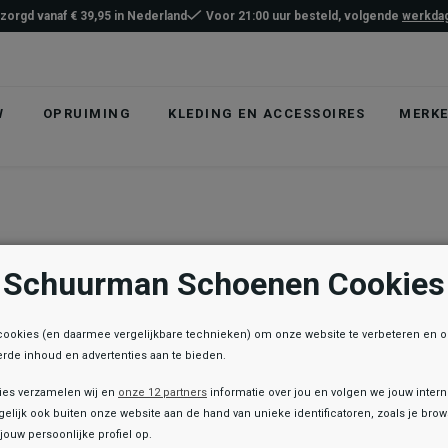
ezorgd vanaf € 39,95 in Nederland
Voor 21:00 uur besteld, volgende
werkdag
W
OPRUIMING
KLEDING EN ACCESSOIRES
MERK
Schuurman Schoenen Cookies
cookies (en daarmee vergelijkbare technieken) om onze website te verbeteren en 
rde inhoud en advertenties aan te bieden.
ies verzamelen wij en
onze 12 partners
informatie over jou en volgen we jouw inter
elijk ook buiten onze website aan de hand van unieke identificatoren, zoals je br
jouw persoonlijke profiel op.