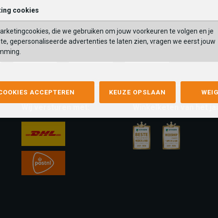
ing cookies
rketingcookies, die we gebruiken om jouw voorkeuren te volgen en je
te, gepersonaliseerde advertenties te laten zien, vragen we eerst jouw
mming.
mastercard
apple-
google-
fashion-
pay
pay
cheque
 COOKIES ACCEPTEREN
KEUZE OPSLAAN
WEI
Wij versturen met:
Winkelketen van het ja