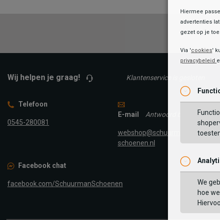
Hiermee passen
advertenties la
gezet op je toes
Via '
cookies
' k
privacybeleid
Wij helpen je graag!
Klantenservice is gesloten
Functi
Telefoon
Functio
E-mail
Antwoord binnen 24 uur
0545-280081
shoperv
webshop@schuurman-
toeste
schoenen.nl
Analyt
Facebook chat
We geb
facebook.com/SchuurmanSchoenen
hoe we 
Hiervo