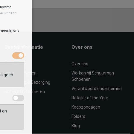
levante
es uit hebt
r meer in ons
Bestelinformatie
Over ons
Bestellen
Over ons
Betaalmethoden
Werken bij Schuurman
is geen
Schoenen
Verzending & Bezorging
Verantwoord ondernemen
Ruilen of retourneren
Retailer of the Year
Koopzondagen
t en
Folders
Blog