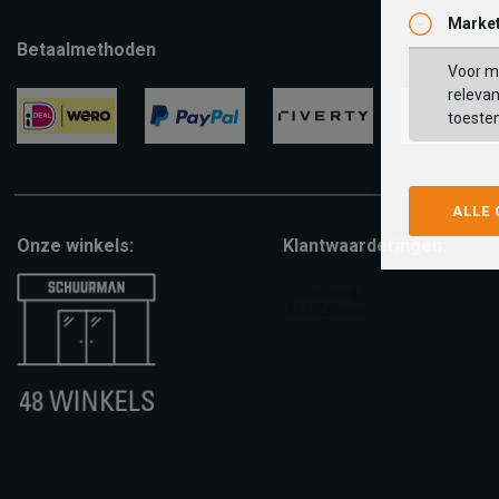
Market
Betaalmethoden
Voor ma
relevan
toeste
ideal
paypal
riverty
visa
ALLE
Onze winkels:
Klantwaarderingen: