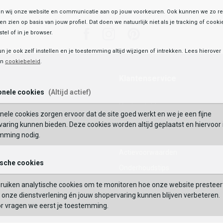
 wij onze website en communicatie aan op jouw voorkeuren. Ook kunnen we zo re
ten zien op basis van jouw profiel. Dat doen we natuurlijk niet als je tracking of cooki
Facebook
Instagram
Pinterest
tel of in je browser.
un je ook zelf instellen en je toestemming altijd wijzigen of intrekken. Lees hierove
en
cookiebeleid
.
Klantenservice
onele cookies
(Altijd actief)
Veelgestelde vragen
nele cookies zorgen ervoor dat de site goed werkt en we je een fijne
Mijn Account
aring kunnen bieden. Deze cookies worden altijd geplaatst en hiervoor 
mming nodig.
Waardecheque
Actievoorwaarden
ische cookies
Onderhoudstips
Maattabel
ruiken analytische cookies om te monitoren hoe onze website presteer
onze dienstverlening én jouw shopervaring kunnen blijven verbeteren.
Contact
or vragen we eerst je toestemming.