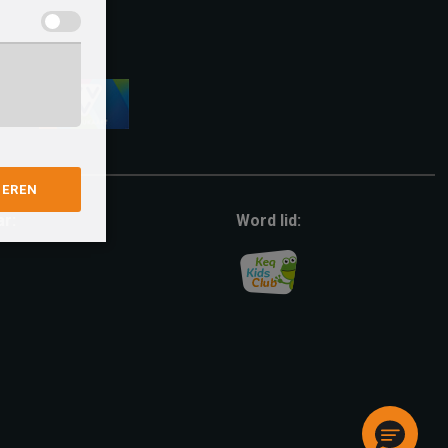
vvv-
giftcard
GEREN
ar:
Word lid: