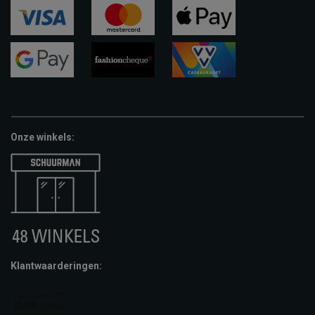
visa
mastercard
apple-
pay
google-
fashion-
vvv-
pay
cheque
giftcard
Onze winkels:
Klantwaarderingen: