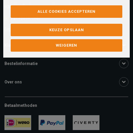
webshop@schuurman-schoenen.nl
ALLE COOKIES ACCEPTEREN
Facebook chat
facebook.com/SchuurmanSchoenen
KEUZE OPSLAAN
Klantenservice
WEIGEREN
Bestelinformatie
Over ons
Betaalmethoden
ideal
paypal
riverty