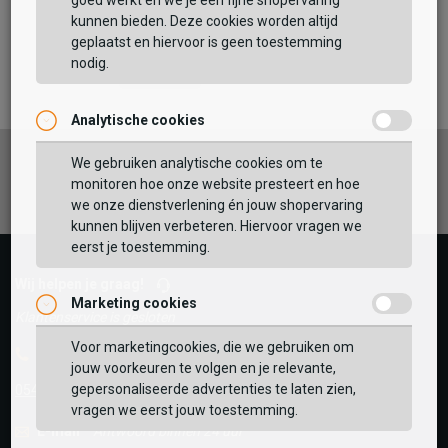
goed werkt en we je een fijne shopervaring
kunnen bieden. Deze cookies worden altijd
TOEVOEGEN AAN WINKELTAS
geplaatst en hiervoor is geen toestemming
nodig.
Analytische cookies
Vaak samen gekocht met
GEBRUIK MIJN LOCATIE
We gebruiken analytische cookies om te
Facebook
Instagram
Pinterest
monitoren hoe onze website presteert en hoe
BEKIJK WINKELTAS
Zoek op postcode of gebruik jouw locatie om de
we onze dienstverlening én jouw shopervaring
voorraad in een van onze winkels te bekijken.
kunnen blijven verbeteren. Hiervoor vragen we
eerst je toestemming.
VERDER WINKELEN
Wij helpen je graag!
Marketing cookies
Klantenservice is gesloten
Voor marketingcookies, die we gebruiken om
Telefoon
jouw voorkeuren te volgen en je relevante,
gepersonaliseerde advertenties te laten zien,
0545-280081
vragen we eerst jouw toestemming.
E-mail
Antwoord binnen 24 uur