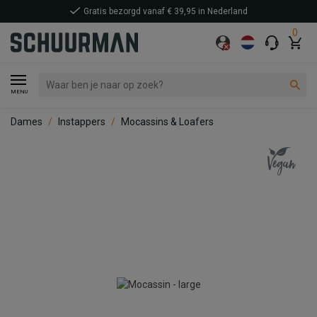
Gratis bezorgd vanaf € 39,95 in Nederland
0
MENU
Dames
Instappers
Mocassins & Loafers