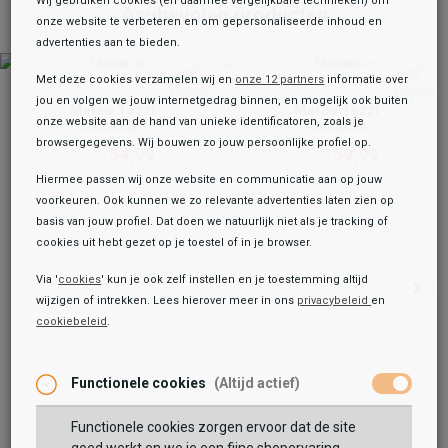
Wij gebruiken cookies (en daarmee vergelijkbare technieken) om
Aanbevolen producten
onze website te verbeteren en om gepersonaliseerde inhoud en
advertenties aan te bieden.
Met deze cookies verzamelen wij en
onze 12 partners
informatie over
jou en volgen we jouw internetgedrag binnen, en mogelijk ook buiten
Marco Tozzi
Marco Tozzi
onze website aan de hand van unieke identificatoren, zoals je
Mocassin
Mocassin
browsergegevens. Wij bouwen zo jouw persoonlijke profiel op.
54,99
59,99
69,99
69,99
Hiermee passen wij onze website en communicatie aan op jouw
voorkeuren. Ook kunnen we zo relevante advertenties laten zien op
basis van jouw profiel. Dat doen we natuurlijk niet als je tracking of
cookies uit hebt gezet op je toestel of in je browser.
Via '
cookies
' kun je ook zelf instellen en je toestemming altijd
wijzigen of intrekken. Lees hierover meer in ons
privacybeleid
en
cookiebeleid
.
Toegevoegd aan je winkeltas!
Onze winkelvoorraad
Marco Tozzi
Functionele cookies
(Altijd actief)
Mocassin
54,99
59,99
Functionele cookies zorgen ervoor dat de site
Maat: