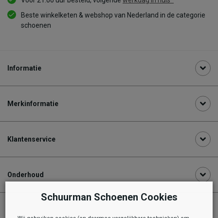
Voor 21:00 uur besteld, volgende
werkdag in huis*
Beste winkelketen & webshop van Nederland in de categorie
schoenen
Informatie
Merkinformatie
Klantenservice
Onderhoud
Schuurman Schoenen Cookies