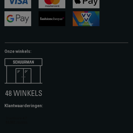
visa
mastercard
apple-
pay
google-
fashion-
vvv-
pay
cheque
giftcard
Onze winkels:
Klantwaarderingen: