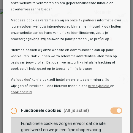
onze website te verbeteren en om gepersonaliseerde inhoud en
advertenties aan te bieden.
Met deze cookies verzamelen wij en
onze 12 partners
informatie over
Marco Tozzi
Marco Tozzi
jou en volgen we jouw internetgedrag binnen, en mogelijk ook buiten
Mocassin
Mocassin
onze website aan de hand van unieke identificatoren, zoals je
54,99
54,99
browsergegevens. Wij bouwen zo jouw persoonlijke profiel op.
59,99
69,99
Hiermee passen wij onze website en communicatie aan op jouw
voorkeuren. Ook kunnen we zo relevante advertenties laten zien op
basis van jouw profiel. Dat doen we natuurlijk niet als je tracking of
cookies uit hebt gezet op je toestel of in je browser.
Via '
cookies
' kun je ook zelf instellen en je toestemming altijd
wijzigen of intrekken. Lees hierover meer in ons
privacybeleid
en
cookiebeleid
.
Toegevoegd aan je winkeltas!
Onze winkelvoorraad
Gabor
Functionele cookies
(Altijd actief)
Mocassin
89,99
134,99
Functionele cookies zorgen ervoor dat de site
Maat:
goed werkt en we je een fijne shopervaring