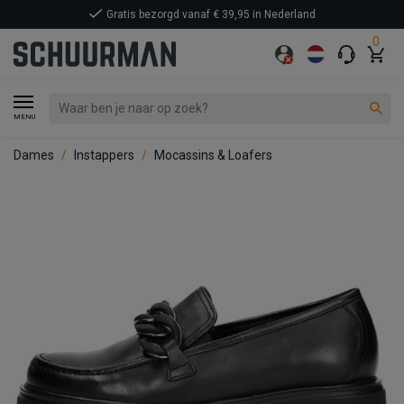
Gratis bezorgd vanaf € 39,95 in Nederland
0
MENU
Dames
Instappers
Mocassins & Loafers