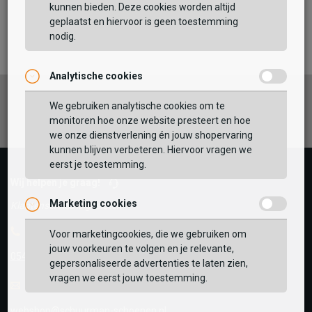
kunnen bieden. Deze cookies worden altijd
TOEVOEGEN AAN WINKELTAS
geplaatst en hiervoor is geen toestemming
nodig.
Analytische cookies
Vaak samen gekocht met
Facebook
Instagram
Pinterest
GEBRUIK MIJN LOCATIE
We gebruiken analytische cookies om te
monitoren hoe onze website presteert en hoe
BEKIJK WINKELTAS
Zoek op postcode of gebruik jouw locatie om de
we onze dienstverlening én jouw shopervaring
voorraad in een van onze winkels te bekijken.
kunnen blijven verbeteren. Hiervoor vragen we
eerst je toestemming.
VERDER WINKELEN
Wij helpen je graag!
Marketing cookies
Klantenservice is gesloten
Telefoon
Voor marketingcookies, die we gebruiken om
jouw voorkeuren te volgen en je relevante,
0545-280081
gepersonaliseerde advertenties te laten zien,
vragen we eerst jouw toestemming.
E-mail
Antwoord binnen 24 uur
webshop@schuurman-schoenen.nl