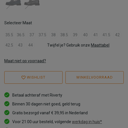
Selecteer Maat
35.5
36.5
37
37.5
38
38.5
39
40
41
41.5
42
42.5
43
44
Twijfel je? Gebruik onze
Maattabel
Maat niet op voorraad?
WISHLIST
WINKELVOORRAAD
Betaal achteraf met Riverty
Binnen 30 dagen niet goed, geld terug
Gratis bezorgd vanaf € 39,95 in Nederland
Voor 21:00 uur besteld, volgende
werkdag in huis*