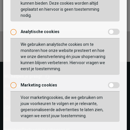
kunnen bieden. Deze cookies worden altijd
TOEVOEGEN AAN WINKELTAS
geplaatst en hiervoor is geen toestemming
nodig.
Analytische cookies
Vaak samen gekocht met
Facebook
Instagram
Pinterest
GEBRUIK MIJN LOCATIE
We gebruiken analytische cookies om te
monitoren hoe onze website presteert en hoe
BEKIJK WINKELTAS
Zoek op postcode of gebruik jouw locatie om de
we onze dienstverlening én jouw shopervaring
voorraad in een van onze winkels te bekijken.
kunnen blijven verbeteren. Hiervoor vragen we
eerst je toestemming.
VERDER WINKELEN
Wij helpen je graag!
Marketing cookies
Klantenservice is gesloten
Telefoon
Voor marketingcookies, die we gebruiken om
jouw voorkeuren te volgen en je relevante,
0545-280081
gepersonaliseerde advertenties te laten zien,
vragen we eerst jouw toestemming.
E-mail
Antwoord binnen 24 uur
webshop@schuurman-schoenen.nl