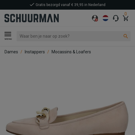
Gratis bezorgd vanaf € 39,95 in Nederland
0
MENU
Dames
Instappers
Mocassins & Loafers