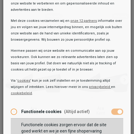
onze website te verbeteren en om gepersonaliseerde inhoud en
advertenties aan te bieden.
Met deze cookies verzamelen wij en
onze 12 partners
informatie over
jou en volgen we jouw internetgedrag binnen, en mogelijk ook buiten
onze website aan de hand van unieke identificatoren, zoals je
browsergegevens. Wij bouwen zo jouw persoonlijke profiel op.
Hiermee passen wij onze website en communicatie aan op jouw
voorkeuren. Ook kunnen we zo relevante advertenties laten zien op
basis van jouw profiel. Dat doen we natuurlijk niet als je tracking of
cookies uit hebt gezet op je toestel of in je browser.
Via '
cookies
' kun je ook zelf instellen en je toestemming altijd
wijzigen of intrekken. Lees hierover meer in ons
privacybeleid
en
cookiebeleid
.
Toegevoegd aan je winkeltas!
Onze winkelvoorraad
Gabor
Ara
Ara
Functionele cookies
(Altijd actief)
Kent
Mocassin
Kent
49,99
99,99
109,99
109,99
Functionele cookies zorgen ervoor dat de site
Maat:
goed werkt en we je een fijne shopervaring