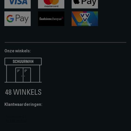
visa
mastercard
apple-
pay
google-
fashion-
vvv-
pay
cheque
giftcard
Onze winkels:
Klantwaarderingen: