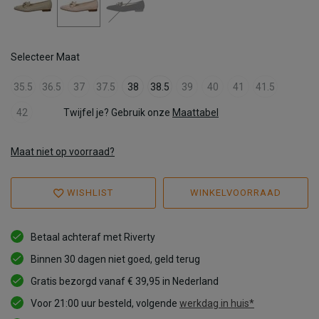
Selecteer Maat
35.5
36.5
37
37.5
38
38.5
39
40
41
41.5
42
Twijfel je? Gebruik onze
Maattabel
Maat niet op voorraad?
WISHLIST
WINKELVOORRAAD
Betaal achteraf met Riverty
Binnen 30 dagen niet goed, geld terug
Gratis bezorgd vanaf € 39,95 in Nederland
Voor 21:00 uur besteld, volgende
werkdag in huis*