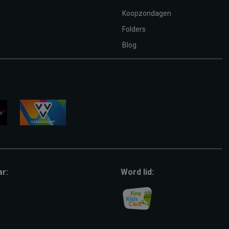
Koopzondagen
Folders
Blog
vvv-
giftcard
ar:
Word lid: