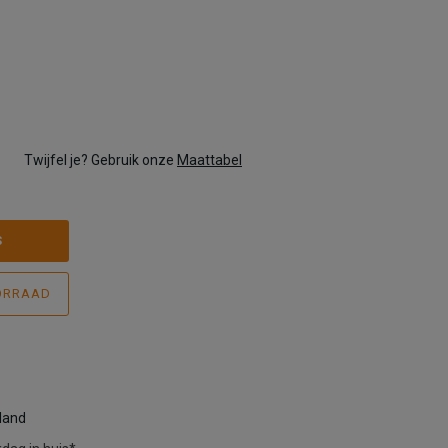
Twijfel je? Gebruik onze
Maattabel
S
ORRAAD
rland