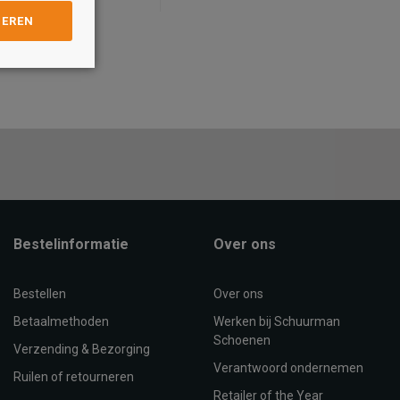
GEREN
Maat
41
42
43
44
45
46
40
41
42
43
44
45
4
OEVOEGEN AAN
TOEVOEGEN AAN
WINKELTAS
WINKELTAS
Bestelinformatie
Over ons
Bestellen
Over ons
Betaalmethoden
Werken bij Schuurman
Schoenen
Verzending & Bezorging
Verantwoord ondernemen
Ruilen of retourneren
Retailer of the Year