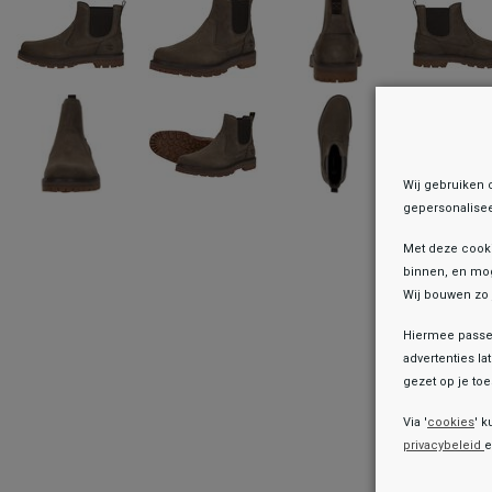
Wij gebruiken 
gepersonalisee
Met deze cook
binnen, en mog
Wij bouwen zo 
Hiermee passen
advertenties la
gezet op je toes
Onz
Via '
cookies
' k
privacybeleid