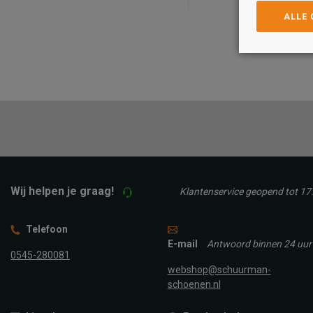
ALLE
Maat
Maat
40
41
42
43
40
41
42
43
44
45
TOEVOEGEN A
TOEVOEGEN AAN
WINKELTAS
WINKELTAS
Wij helpen je graag!
Klantenservice geopend tot 17
Telefoon
E-mail
Antwoord binnen 24 uur
0545-280081
webshop@schuurman-
schoenen.nl