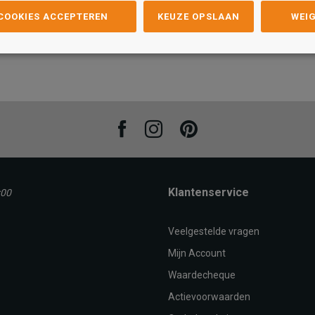
 COOKIES ACCEPTEREN
KEUZE OPSLAAN
WEI
Maat
Maat
44
45
46
40
41
42
43
44
45
46
40
AN
TOEVOEGEN AAN
T
WINKELTAS
Facebook
Instagram
Pinterest
Klantenservice
:00
Veelgestelde vragen
Mijn Account
Waardecheque
Actievoorwaarden