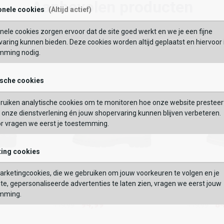
169,99
Aanbevolen producten
onele cookies
(Altijd actief)
Maat:
nele cookies zorgen ervoor dat de site goed werkt en we je een fijne
BEKIJK
Wishlist
Wishlist
Wish
Wi
OEVOEGEN AAN WINKELTAS
aring kunnen bieden. Deze cookies worden altijd geplaatst en hiervoor 
mming nodig.
VERDER
ische cookies
GEBRUIK MIJN LOC
Vaak samen gekocht met
ruiken analytische cookies om te monitoren hoe onze website presteer
 op postcode of gebruik jouw locatie om de voorraad in een van onze
onze dienstverlening én jouw shopervaring kunnen blijven verbeteren.
els te bekijken.
or vragen we eerst je toestemming.
ing cookies
Sub55
Sub55
rketingcookies, die we gebruiken om jouw voorkeuren te volgen en je
Enkellaarzen
Enkellaa
Sub55
Sub55
te, gepersonaliseerde advertenties te laten zien, vragen we eerst jouw
94,99
Enkellaarzen
119,99
Enkellaarz
119,99
mming.
94,99
8
119,99
119,99
Kleur
Kleur