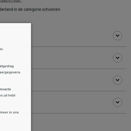
dag in huis*
erland in de categorie schoenen
om
netgedrag
owsergegevens.
levante
es uit hebt
r meer in ons