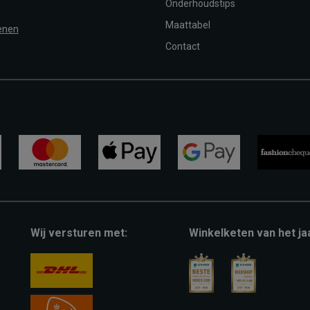
Onderhoudstips
Maattabel
enen
Contact
mastercard
apple-
google-
fashion-
pay
pay
cheque
Wij versturen met:
Winkelketen van het ja