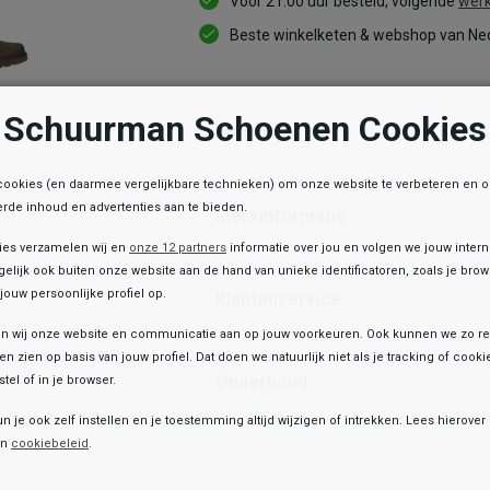
Voor 21:00 uur besteld, volgende
werk
Beste winkelketen & webshop van Ned
Schuurman Schoenen Cookies
Informatie
cookies (en daarmee vergelijkbare technieken) om onze website te verbeteren en 
rde inhoud en advertenties aan te bieden.
Merkinformatie
ies verzamelen wij en
onze 12 partners
informatie over jou en volgen we jouw inter
elijk ook buiten onze website aan de hand van unieke identificatoren, zoals je br
jouw persoonlijke profiel op.
Klantenservice
 wij onze website en communicatie aan op jouw voorkeuren. Ook kunnen we zo re
ten zien op basis van jouw profiel. Dat doen we natuurlijk niet als je tracking of cooki
Onderhoud
tel of in je browser.
e winkelvoorraad
un je ook zelf instellen en je toestemming altijd wijzigen of intrekken. Lees hierove
Toegevoegd aan je winkeltas!
Timberland
en
cookiebeleid
.
Britton Road