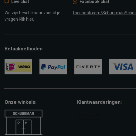
Live chat
Facebook chat
We zijn beschikbaar voor al je
facebook.com/SchuurmanScho
vragen
Klik hier
.
Betaalmethoden
ideal
paypal
riverty
visa
Onze winkels:
Klantwaarderingen: