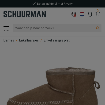
Betaal achteraf met Riverty
0
MENU
Dames
Enkellaarsjes
Enkellaarsjes plat