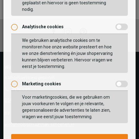
TOEVOEGEN AAN WINKELTAS
geplaatst en hiervoor is geen toestemming
nodig.
Analytische cookies
Vaak samen gekocht met
Facebook
Instagram
Pinterest
GEBRUIK MIJN LOCATIE
We gebruiken analytische cookies om te
monitoren hoe onze website presteert en hoe
BEKIJK WINKELTAS
Zoek op postcode of gebruik jouw locatie om de
we onze dienstverlening én jouw shopervaring
voorraad in een van onze winkels te bekijken.
kunnen blijven verbeteren. Hiervoor vragen we
eerst je toestemming.
VERDER WINKELEN
Wij helpen je graag!
Klantenservice is gesloten
Marketing cookies
Telefoon
Voor marketingcookies, die we gebruiken om
0545-280081
jouw voorkeuren te volgen en je relevante,
gepersonaliseerde advertenties te laten zien,
E-mail
Antwoord binnen 24 uur
vragen we eerst jouw toestemming.
webshop@schuurman-schoenen.nl
Facebook chat