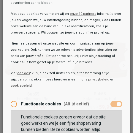
advertenties aan te bieden.
Met deze cookies verzamelen wij en
onze 12 partners
informatie over
jou en volgen we jouw internetgedrag binnen, en mogelijk ook buiten
onze website aan de hand van unieke identificatoren, zoals je
browsergegevens. Wij bouwen zo jouw persoonlijke profiel op.
Hiermee passen wij onze website en communicatie aan op jouw
voorkeuren. Ook kunnen we zo relevante advertenties laten zien op
basis van jouw profiel. Dat doen we natuurlijk niet als je tracking of
cookies uit hebt gezet op je toestel of in je browser.
Via '
cookies
' kun je ook zelf instellen en je toestemming altijd
wijzigen of intrekken. Lees hierover meer in ons
privacybeleid
en
cookiebeleid
.
Toegevoegd aan je winkeltas!
Onze winkelvoorraad
Sub55
Sub55
Enkellaarsjes Plat
Enkellaarsjes Plat
Sub55
Functionele cookies
(Altijd actief)
Enkellaarsjes Plat
59,99
49,99
79,99
69,99
49,99
79,99
Functionele cookies zorgen ervoor dat de site
Maat:
goed werkt en we je een fijne shopervaring
kunnen bieden. Deze cookies worden altijd