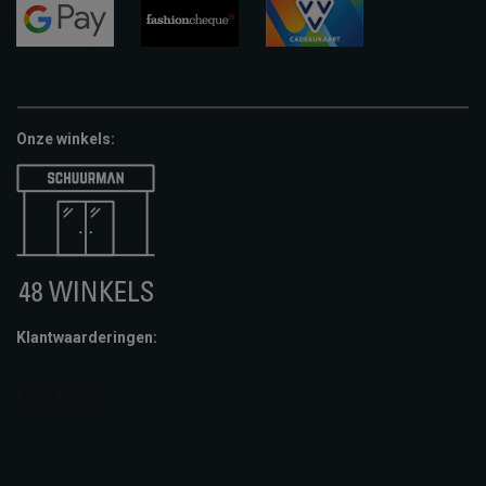
pay
google-
fashion-
vvv-
pay
cheque
giftcard
Onze winkels:
Klantwaarderingen: