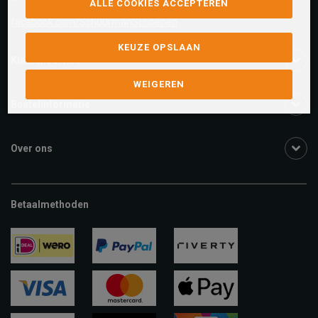
ALLE COOKIES ACCEPTEREN
facebook.com/SchuurmanSchoenen
KEUZE OPSLAAN
Klantenservice
WEIGEREN
Bestelinformatie
Over ons
Betaalmethoden
ideal
paypal
riverty
visa
mastercard
apple-