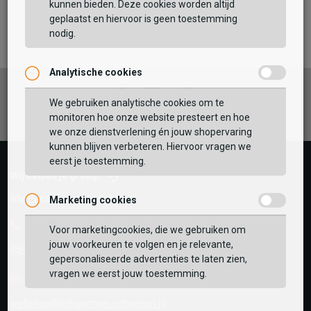
kunnen bieden. Deze cookies worden altijd
TOEVOEGEN AAN WINKELTAS
geplaatst en hiervoor is geen toestemming
nodig.
Analytische cookies
Vaak samen gekocht met
Facebook
Instagram
Pinterest
GEBRUIK MIJN LOCATIE
We gebruiken analytische cookies om te
monitoren hoe onze website presteert en hoe
BEKIJK WINKELTAS
Zoek op postcode of gebruik jouw locatie om de
we onze dienstverlening én jouw shopervaring
voorraad in een van onze winkels te bekijken.
kunnen blijven verbeteren. Hiervoor vragen we
eerst je toestemming.
VERDER WINKELEN
Wij helpen je graag!
Klantenservice is gesloten
Marketing cookies
Telefoon
Voor marketingcookies, die we gebruiken om
jouw voorkeuren te volgen en je relevante,
0545-280081
gepersonaliseerde advertenties te laten zien,
vragen we eerst jouw toestemming.
E-mail
Antwoord binnen 24 uur
webshop@schuurman-schoenen.nl