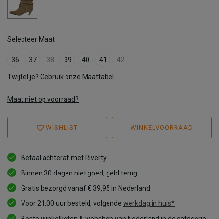
Selecteer Maat
36
37
38
39
40
41
42
Twijfel je? Gebruik onze
Maattabel
Maat niet op voorraad?
WISHLIST
WINKELVOORRAAD
Betaal achteraf met Riverty
Binnen 30 dagen niet goed, geld terug
Gratis bezorgd vanaf € 39,95 in Nederland
Voor 21:00 uur besteld, volgende
werkdag in huis*
Beste winkelketen & webshop van Nederland in de categorie