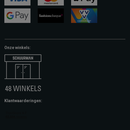
visa
mastercard
apple-
pay
google-
fashion-
vvv-
pay
cheque
giftcard
Onze winkels:
Klantwaarderingen: