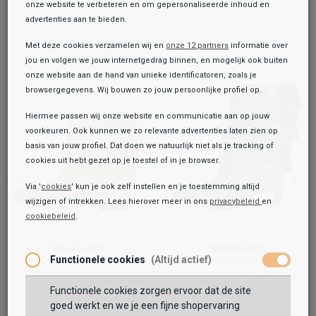
onze website te verbeteren en om gepersonaliseerde inhoud en
advertenties aan te bieden.
Met deze cookies verzamelen wij en
onze 12 partners
informatie over
jou en volgen we jouw internetgedrag binnen, en mogelijk ook buiten
onze website aan de hand van unieke identificatoren, zoals je
browsergegevens. Wij bouwen zo jouw persoonlijke profiel op.
Hiermee passen wij onze website en communicatie aan op jouw
voorkeuren. Ook kunnen we zo relevante advertenties laten zien op
basis van jouw profiel. Dat doen we natuurlijk niet als je tracking of
cookies uit hebt gezet op je toestel of in je browser.
Via '
cookies
' kun je ook zelf instellen en je toestemming altijd
wijzigen of intrekken. Lees hierover meer in ons
privacybeleid
en
cookiebeleid
.
Toegevoegd aan je winkeltas!
Onze winkelvoorraad
Shoecolate
Shoecolate
Shoecolate
Enkellaarsjes Hak
Functionele cookies
(Altijd actief)
Enkellaarsjes Hak
Enkellaarsjes Hak
109,99
94,99
119,99
94,99
119,99
119,99
Functionele cookies zorgen ervoor dat de site
Maat:
goed werkt en we je een fijne shopervaring