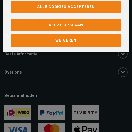
ALLE COOKIES ACCEPTEREN
Facebook chat
facebook.com/SchuurmanSchoenen
KEUZE OPSLAAN
Klantenservice
WEIGEREN
Bestelinformatie
Over ons
Betaalmethoden
ideal
paypal
riverty