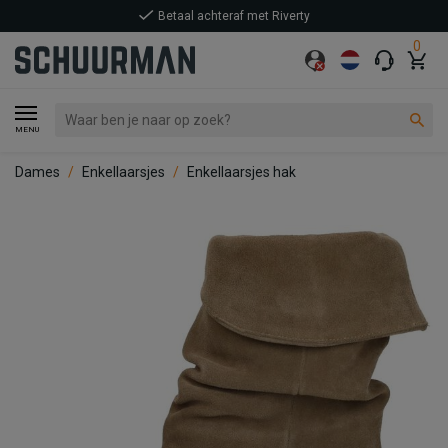
Betaal achteraf met Riverty
0
MENU
Dames
Enkellaarsjes
Enkellaarsjes hak