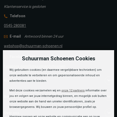
Klantenservice is gesloten
Telefoon
0545-280081
E-mail
Antwoord binnen 24 uur
webshop@schuurman-schoenen.nl
Facebook chat
Schuurman Schoenen Cookies
facebook.com/SchuurmanSchoenen
Wij gebruiken cookies (en daarmee vergelijkbare technieken) om
onze website te verbeteren en om gepersonaliseerde inhoud en
Klantenservice
advertenties aan te bieden.
Met deze cookies verzamelen wij en
onze 12 partners
informatie over
jou en volgen we jouw internetgedrag binnen, en mogelijk ook buiten
Bestelinformatie
onze website aan de hand van unieke identificatoren, zoals je
browsergegevens. Wij bouwen zo jouw persoonlijke profiel op.
Over ons
Hiermee passen wij onze website en communicatie aan op jouw