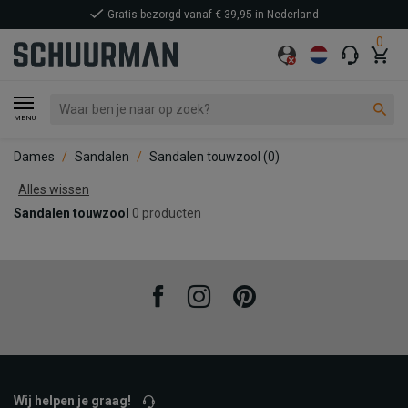
Gratis bezorgd vanaf € 39,95 in Nederland
0
MENU
Dames
Sandalen
Sandalen touwzool
(0)
Alles wissen
Sandalen touwzool
0 producten
Facebook
Instagram
Pinterest
Wij helpen je graag!