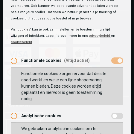
voorkeuren. Ook kunnen we zo relevante advertenties laten zien op
basis van jouw profiel. Dat doen we natuurlijk niet als je tracking of
Betaalmethoden
cookies uit hebt gezet op je toestel of in je browser.
Via '
cookies
' kun je ook zelf instellen en je toestemming altijd
wijzigen of intrekken. Lees hierover meer in ons
privacybeleid
en
cookiebeleid
.
ideal
paypal
riverty
Functionele cookies
(Altijd actief)
visa
mastercard
apple-
pay
Functionele cookies zorgen ervoor dat de site
goed werkt en we je een fijne shopervaring
google-
fashion-
vvv-
kunnen bieden. Deze cookies worden altijd
pay
cheque
giftcard
geplaatst en hiervoor is geen toestemming
nodig.
Onze winkels:
Analytische cookies
We gebruiken analytische cookies om te