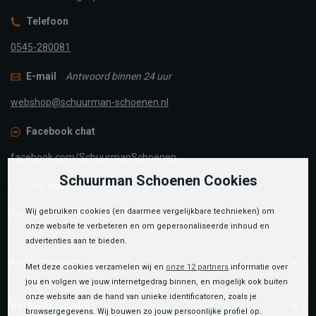
Telefoon
0545-280081
E-mail
Antwoord binnen 24 uur
webshop@schuurman-schoenen.nl
Facebook chat
facebook.com/SchuurmanSchoenen
Schuurman Schoenen Cookies
Live chat
We zijn beschikbaar voor al je vragen
Klik hier
.
Wij gebruiken cookies (en daarmee vergelijkbare technieken) om
onze website te verbeteren en om gepersonaliseerde inhoud en
advertenties aan te bieden.
Klantenservice
Met deze cookies verzamelen wij en
onze 12 partners
informatie over
jou en volgen we jouw internetgedrag binnen, en mogelijk ook buiten
onze website aan de hand van unieke identificatoren, zoals je
Bestelinformatie
browsergegevens. Wij bouwen zo jouw persoonlijke profiel op.