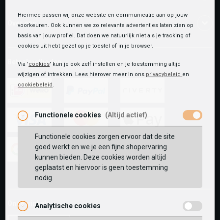
Hiermee passen wij onze website en communicatie aan op jouw
Over ons
voorkeuren. Ook kunnen we zo relevante advertenties laten zien op
basis van jouw profiel. Dat doen we natuurlijk niet als je tracking of
cookies uit hebt gezet op je toestel of in je browser.
Betaalmethoden
Via '
cookies
' kun je ook zelf instellen en je toestemming altijd
wijzigen of intrekken. Lees hierover meer in ons
privacybeleid
en
cookiebeleid
.
ideal
paypal
riverty
Functionele cookies
(Altijd actief)
Functionele cookies zorgen ervoor dat de site
visa
mastercard
apple-
goed werkt en we je een fijne shopervaring
pay
kunnen bieden. Deze cookies worden altijd
google-
fashion-
vvv-
geplaatst en hiervoor is geen toestemming
pay
cheque
giftcard
nodig.
Onze winkels:
Analytische cookies